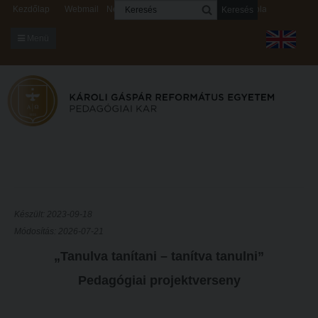
Keresés
Kezdőlap
Webmail
Neptun
Digitális rendszerek
Kapcsolat
Menü
KARUNKRÓL
Dékáni Hivatal
A kar vezetése
Intézményi lelkipásztor
Bizottságok
KARUNKRÓL
Hitélet
Készült: 2023-09-18
Dékáni Hivatal
Módosítás: 2026-07-21
Intézetek
„Tanulva tanítani – tanítva tanulni”
A kar vezetése
Hittanoktató- és Kántorképző Intézet
Pedagógiai projektverseny
Intézményi lelkipásztor
Pedagógusképző Intézet
Bizottságok
Gyakorlati és Továbbképzési Intézet