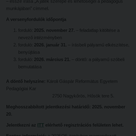
– esszé írása „A játék szerepe és lehetőségei a pedagógus
Tehetséggondozás
FELVÉTELIZŐKNEK
munkájában” címmel.
Tudományos diákköri tevékenység
Pótfelvételi 2026
A versenyfordulók időpontja
PedKaszt – Bethlen-pályázat
PK Felvételi Tájékoztató kiadvány
forduló:
2025. november 27.
– feladatlap kitöltése a
Kari kutatási pályázatok
Hallgatói véleményvideók
nevező intézményben
forduló:
2026. január 31.
– írásbeli pályamű elkészítése,
Kari kiadványok
Intézményi pontok
benyújtása
FELVÉTELIZŐKNEK
Intézményi pontok igazolása
forduló:
2026. március 21.
– döntő: a pályamű szóbeli
bemutatása
Pótfelvételi 2026
A 2026. évi pótfelvételi eljárás alkalmassági vizsga tudnivalói
PK Felvételi Tájékoztató kiadvány
Hitéleti képzések jelentkezési lapja
A döntő helyszíne:
Károli Gáspár Református Egyetem
Pedagógiai Kar
Hallgatói véleményvideók
Átvétel más felsőoktatási intézményből
2750 Nagykőrös, Hősök tere 5.
Intézményi pontok
Jelentkezési lapok, nyomtatványok
Meghosszabbított jelentkezési határidő:
2025. november
Intézményi pontok igazolása
Ösztöndíjak
20.
A 2026. évi pótfelvételi eljárás alkalmassági vizsga tudnivalói
Szakirányú továbbképzések
Jelentkezni az
ITT
elérhető regisztrációs felületen lehet.
Hitéleti képzések jelentkezési lapja
HALLGATÓINKNAK
Fontos információ:
a 2025/26. tanévben megrendezett