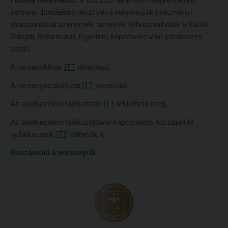
Átvétel más felsőoktatási intézményből
verseny döntőjében részt vevő versenyzők intézményi
2026/2027. tanévre felvett hallgatók részére
pluszpontokat szereznek, amelyek felhasználhatók a Károli
Jelentkezési lapok, nyomtatványok
HÖK
Gáspár Református Egyetem képzéseire való jelentkezés
Ösztöndíjak
során.
Konzultációs időpontok
Szakirányú továbbképzések
A versenykiírás
ITT
olvasható.
Órarend
A versenyszabályzat
ITT
olvasható.
HALLGATÓINKNAK
Kari mentorok
Az adatkezelési tájékoztató
2026/2027. tanévre felvett hallgatók részére
ITT
tekinthető meg.
Ösztöndíjak és egyéb hallgatói pályázatok
HÖK
Az adatkezelési tájékoztatóval kapcsolatos hozzájáruló
Kari pályázatok
nyilatkozatok
ITT
tölthetők le.
Konzultációs időpontok
Szakdolgozati tudnivalók
Beszámoló a versenyről
Órarend
Tanulmányi határidők
Kari mentorok
Tanulmányi Osztály
Ösztöndíjak és egyéb hallgatói pályázatok
Kérelmek – nyomtatványok
Kari pályázatok
Tanulmányi tájékoztató
Szakdolgozati tudnivalók