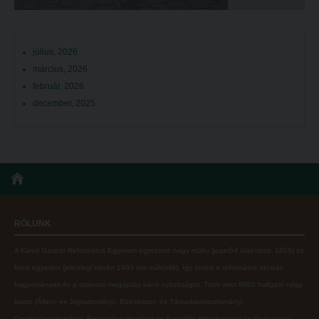
július, 2026
március, 2026
február, 2026
december, 2025
RÓLUNK
A Károli Gáspár Református Egyetem egyszerre nagy múltú (jogelőd alapítása: 1855) és
fiatal egyetem (jelenlegi nevén 1993 óta működik), így ötvözi a református oktatás
hagyományait és a szakmai megújulás iránti nyitottságot.
Több mint
9000 hallgató négy
karon (
Állam- és Jogtudományi; Bölcsészet- és Társadalomtudományi;
Gazdaságtudományi, Egészségtudományi és Szociális; Hittudományi és Pedagógiai