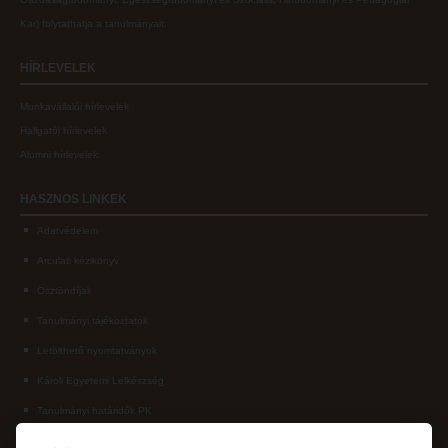
Kar
) folytathatja a tanulmányait.
HÍRLEVELEK
Munkavállalói hírlevelek
Hallgatói hírlevelek
Alumni hírlevelek
HASZNOS
LINKEK
Adatvédelem
Arculati kézikönyv
Ösztöndíjak
Tanulmányi tájékoztatók
Letölthető nyomtatványok
Károli Egyetemi Lelkészség
Tanulmányi határidők PK
KAPCSOLAT