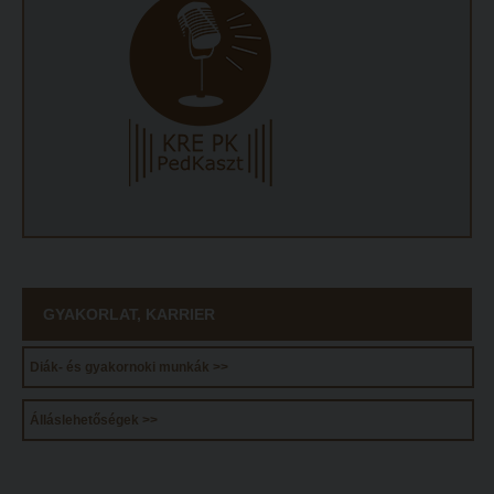
ECL nyelvvizsga
Díszoklevél igénylés
HÖK
GYAKORLAT, KARRIER
Diák- és gyakornoki munkák >>
Álláslehetőségek >>