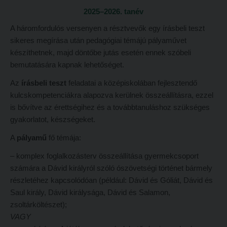
2025–2026. tanév
Református Pedagógiai Intézet
Budapesti képzési hely
A háromfordulós versenyen a résztvevők egy írásbeli teszt
OKTATÁS
Marosvásárhelyi képzési hely
sikeres megírása után pedagógiai témájú pályaművet
Képzéseink
Kecskeméti képzési hely
készíthetnek, majd döntőbe jutás esetén ennek szóbeli
bemutatására kapnak lehetőséget.
Képzési helyszínek
Mintatantervek
Az
írásbeli teszt
feladatai a középiskolában fejlesztendő
Nagykőrösi képzési hely
Gyakorlati képzés
kulcskompetenciákra alapozva kerülnek összeállításra, ezzel
Budapesti képzési hely
is bővítve az érettségihez és a továbbtanuláshoz szükséges
KUTATÁS
gyakorlatot, készségeket.
Marosvásárhelyi képzési hely
Kari kutatócsoportok
A
pályamű
fő témája:
Kecskeméti képzési hely
Tehetséggondozás
– komplex foglalkozásterv összeállítása gyermekcsoport
Mintatantervek
Tudományos diákköri tevékenység
számára a Dávid királyról szóló ószövetségi történet bármely
Gyakorlati képzés
PedKaszt – Bethlen-pályázat
részletéhez kapcsolódóan (például: Dávid és Góliát, Dávid és
Saul király, Dávid királysága, Dávid és Salamon,
KUTATÁS
Kari kutatási pályázatok
zsoltárköltészet);
Kari kutatócsoportok
Kari kiadványok
VAGY