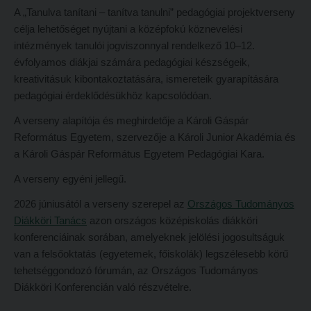
A „Tanulva tanítani – tanítva tanulni” pedagógiai projektverseny
Hitélet
Minőségbiztosítás
célja lehetőséget nyújtani a középfokú köznevelési
Intézetek
Oktatóink
intézmények tanulói jogviszonnyal rendelkező 10–12.
Hittanoktató- és Kántorképző Intézet
évfolyamos diákjai számára pedagógiai készségeik,
Szabályzatok
kreativitásuk kibontakoztatására, ismereteik gyarapítására
Pedagógusképző Intézet
Rektori utasítások
pedagógiai érdeklődésükhöz kapcsolódóan.
Gyakorlati és Továbbképzési Intézet
Határozatok
A verseny alapítója és meghirdetője a Károli Gáspár
Minőségbiztosítás
Nemzetközi mobilitás
Református Egyetem, szervezője a Károli Junior Akadémia és
a Károli Gáspár Református Egyetem Pedagógiai Kara.
Oktatóink
Történeti áttekintés
A verseny egyéni jellegű.
Szabályzatok
Hasznos linkek
2026 júniusától a verseny szerepel az
Országos Tudományos
Rektori utasítások
Református Pedagógiai Intézet
Diákköri Tanács
azon országos középiskolás diákköri
Határozatok
OKTATÁS
konferenciáinak sorában, amelyeknek jelölési jogosultságuk
van a felsőoktatás (egyetemek, főiskolák) legszélesebb körű
Nemzetközi mobilitás
Képzéseink
tehetséggondozó fórumán, az Országos Tudományos
Történeti áttekintés
Képzési helyszínek
Diákköri Konferencián való részvételre.
Hasznos linkek
Nagykőrösi képzési hely