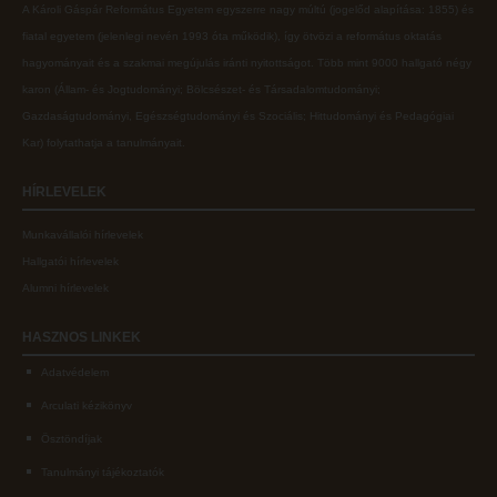
A Károli Gáspár Református Egyetem egyszerre nagy múltú (jogelőd alapítása: 1855) és
fiatal egyetem (jelenlegi nevén 1993 óta működik), így ötvözi a református oktatás
hagyományait és a szakmai megújulás iránti nyitottságot.
Több mint
9000 hallgató négy
karon (
Állam- és Jogtudományi; Bölcsészet- és Társadalomtudományi;
Gazdaságtudományi, Egészségtudományi és Szociális; Hittudományi és Pedagógiai
Kar
) folytathatja a tanulmányait.
HÍRLEVELEK
Munkavállalói hírlevelek
Hallgatói hírlevelek
Alumni hírlevelek
HASZNOS
LINKEK
Adatvédelem
Arculati kézikönyv
Ösztöndíjak
Tanulmányi tájékoztatók