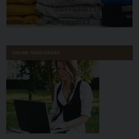
ECL nyelvvizsga
Díszoklevél igénylés
HÖK
ONLINE TANÁCSADÁS