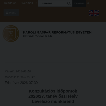
Keresés
Kezdőlap
Webmail
Neptun
Digitális rendszerek
Kapcsolat
Menü
KARUNKRÓL
Dékáni Hivatal
A kar vezetése
Intézményi lelkipásztor
Bizottságok
KARUNKRÓL
Hitélet
Készült: 2018-01-10
Dékáni Hivatal
Módosítás: 2026-07-30
Intézetek
Frissítve: 2026-07-30.
A kar vezetése
Hittanoktató- és Kántorképző Intézet
Konzultációs időpontok
Intézményi lelkipásztor
Pedagógusképző Intézet
2026/27. tanév őszi félév
Levelező munkarend
Bizottságok
Gyakorlati és Továbbképzési Intézet