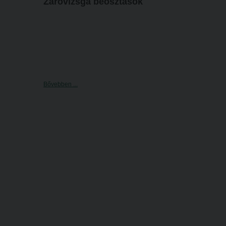
Záróvizsga beosztások
Bővebben ...