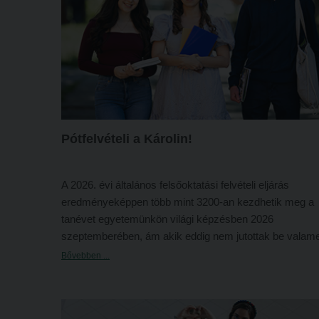
Pótfelvételi a Károlin!
A 2026. évi általános felsőoktatási felvételi eljárás
eredményeképpen több mint 3200-an kezdhetik meg a
tanévet egyetemünkön világi képzésben 2026
szeptemberében, ám akik eddig nem jutottak be valam
felsőoktatási intézménybe, azoknak most újabb esély ny
Bővebben ...
2026. évi felsőoktatási pótfelvételi eljárás (2026P)
keret
belül.