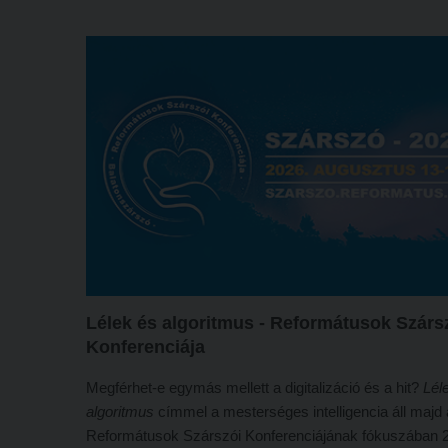
legnépszerűbb felsőoktatási intézményeként évről évre
változatlanul, minőségi oktatást és színes képzési palet
kínál a továbbtanulás előtt állók számára.
Lélek és algoritmus - Reformátusok Szárs
Konferenciája
Megférhet-e egymás mellett a digitalizáció és a hit?
Lél
algoritmus
címmel a mesterséges intelligencia áll majd 
Reformátusok Szárszói Konferenciájának fókuszában 