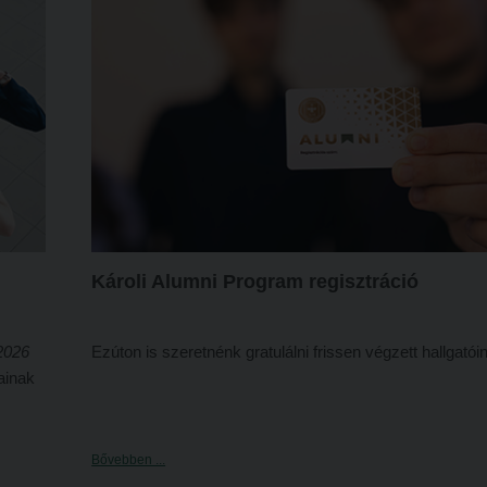
képzésen
944
fő kezdheti meg tanulmányait az
intézményben.
Károli Alumni Program regisztráció
2026
Ezúton is szeretnénk gratulálni frissen végzett hallgatói
ainak
Bővebben ...
.