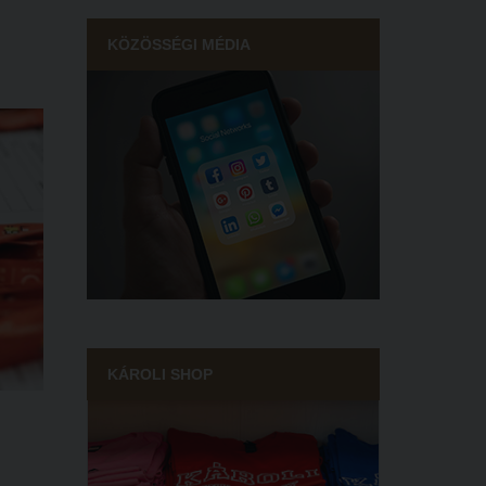
KÖZÖSSÉGI MÉDIA
plomát
i Kar
lyan
tus
zakban
ura
ja
i a
nek és
KÁROLI SHOP
 a
.