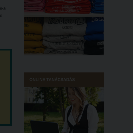
gélt
lva
os
ja,
ő
yolc
tban
a ez
y is.
ONLINE TANÁCSADÁS