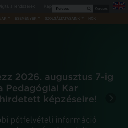
igitális rendszerek
Kapcsolat
Keresés
NAK
ESEMÉNYEK
SZOLGÁLTATÁSAINK
HÖK