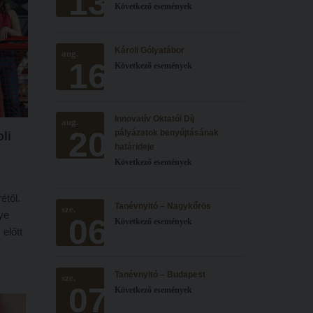
13
Következő események
Károli Gólyatábor
aug.
16
Következő események
Innovatív Oktatói Díj
aug.
20
pályázatok benyújtásának
li
határideje
Következő események
étől.
Tanévnyitó – Nagykőrös
sze.
ye
06
Következő események
előtt
i
Tanévnyitó – Budapest
sze.
ből
07
Következő események