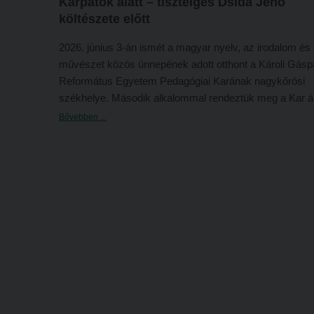
Kárpátok alatt – tisztelgés Dsida Jenő
költészete előtt
2026. június 3-án ismét a magyar nyelv, az irodalom és
művészet közös ünnepének adott otthont a Károli Gásp
Református Egyetem Pedagógiai Karának nagykőrösi
székhelye. Második alkalommal rendeztük meg a Kar ál
alapított
Kárpátok alatt versmondó és képzőművészeti
Bővebben ...
alkotóverseny
t, amely a magyarországi, a határon túli,
valamint a magyar nyelvet idegen nyelvként tanító külföl
intézmények hallgatóit hívja közös találkozásra, s amel
folytatása és kiterjesztése a Kar által 2021-ben alapított
Kányádi Sándor versmondó és versillusztrációs versen