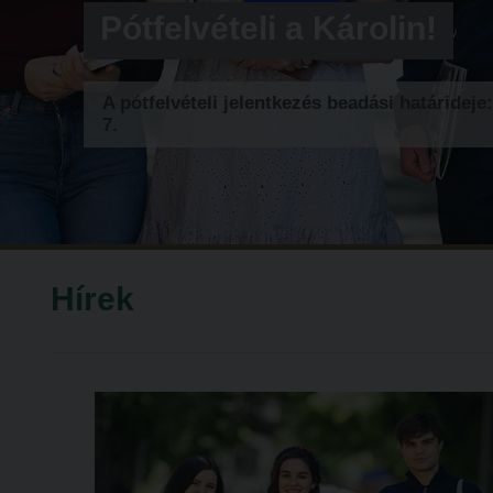
Pótfelvételi a Károlin!
A pótfelvételi jelentkezés beadási határideje
7.
Hírek