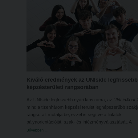
Kiváló eredmények az UNIside legfrissebb
képzésterületi rangsorában
Az UNIside legfrissebb nyári lapszáma, az
UNI in&out 
mind a tizenhárom képzési terület legnépszerűbb szakj
rangsorait mutatja be, ezzel is segítve a fialatok
pályaorientációját, szak- és intézményválasztását. A
kiadványban egyetemünk is számos képzésterületen
Bővebben ...
kiemelkedő eredménnyel zárt: a Károli Magyarország 6