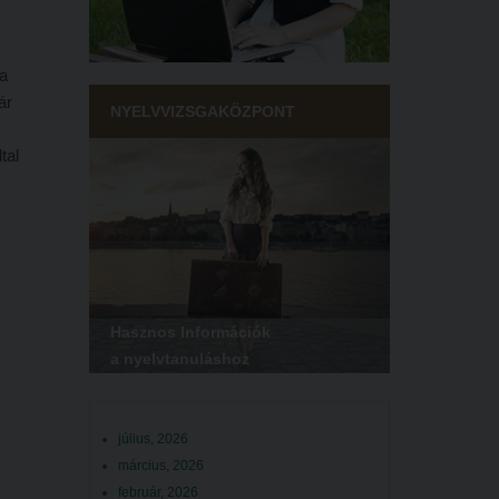
 a
ár
NYELVVIZSGAKÖZPONT
tal
di
y
ynek.
Hasznos Információk
a nyelvtanuláshoz
július, 2026
március, 2026
február, 2026