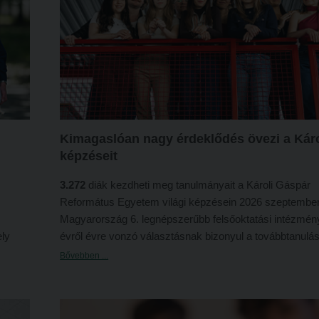
Kimagaslóan nagy érdeklődés övezi a Káro
képzéseit
3.272
diák kezdheti meg tanulmányait a Károli Gáspár
Református Egyetem világi képzésein 2026 szeptember
Magyarország 6. legnépszerűbb felsőoktatási intézmén
ely
évről évre vonzó választásnak bizonyul a továbbtanulás 
ílik a
állók körében. A 2026. évi általános felsőoktatási felvétel
Bővebben ...
ein
eljárásban a Károli világi képzéseire 14.276 jelentkező
összesen 23.715 jelentkezést adott be, a felvett
3.272
fő
állami ösztöndíjas képzésen
2.328
fő, míg önköltséges