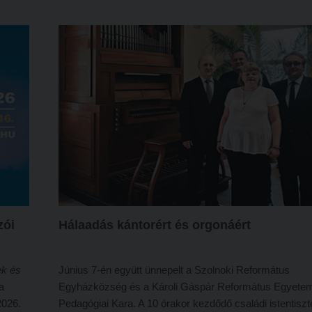
,
tát
zói
Hálaadás kántorért és orgonáért
ek és
Június 7-én együtt ünnepelt a Szolnoki Református
a
Egyházközség és a Károli Gáspár Református Egyete
2026.
Pedagógiai Kara. A 10 órakor kezdődő családi istentiszt