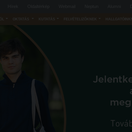
Hírek
Oldaltérkép
Webmail
Neptun
Alumni
D
ÓL
OKTATÁS
KUTATÁS
FELVÉTELIZŐKNEK
HALLGATÓINK