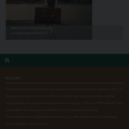
Hasznos Információk
a nyelvtanuláshoz
RÓLUNK
A Károli Gáspár Református Egyetem egyszerre nagy múltú (jogelőd alapítása: 1855) és
fiatal egyetem (jelenlegi nevén 1993 óta működik), így ötvözi a református oktatás
hagyományait és a szakmai megújulás iránti nyitottságot.
Több mint
9000 hallgató négy
karon (
Állam- és Jogtudományi; Bölcsészet- és Társadalomtudományi;
Gazdaságtudományi, Egészségtudományi és Szociális; Hittudományi és Pedagógiai
Kar
) folytathatja a tanulmányait.