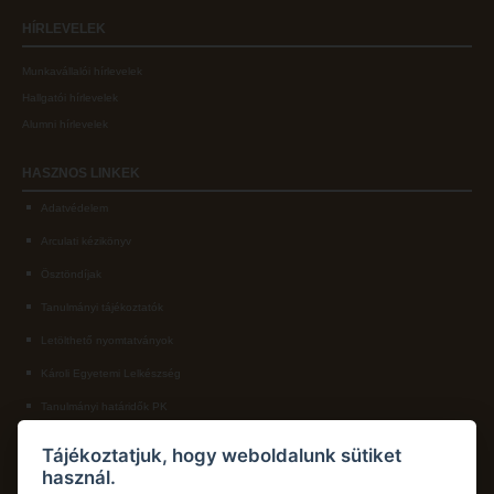
HÍRLEVELEK
Munkavállalói hírlevelek
Hallgatói hírlevelek
Alumni hírlevelek
HASZNOS
LINKEK
Adatvédelem
Arculati kézikönyv
Ösztöndíjak
Tanulmányi tájékoztatók
Letölthető nyomtatványok
Károli Egyetemi Lelkészség
Tanulmányi határidők PK
KAPCSOLAT
Tájékoztatjuk, hogy weboldalunk sütiket
használ.
Károli Gáspár Református Egyetem, Pedagógiai Kar