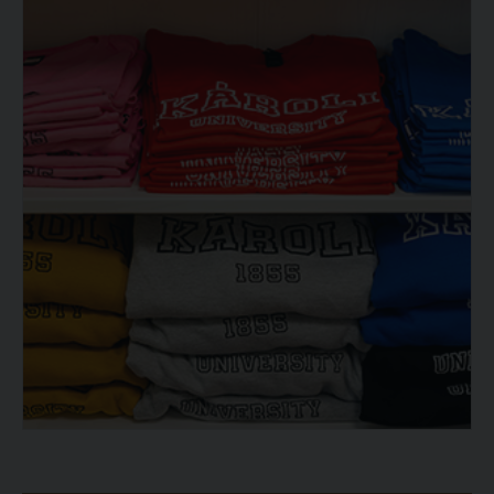
ECL nyelvvizsga
Díszoklevél igénylés
HÖK