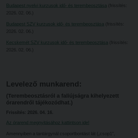
Budapest nyelvi kurzusok idő- és terembeosztása
(frissítés:
Református Pedagógiai Intézet
Budapesti képzési hely
2026. 02. 06.
)
OKTATÁS
Marosvásárhelyi képzési hely
Budapest SZV kurzusok idő- és terembeosztása
(frissítés:
2026. 02. 06.)
Képzéseink
Kecskeméti képzési hely
Képzési helyszínek
Kecskemét SZV kurzusok idő- és terembeosztása
(frissítés:
Mintatantervek
2026. 02. 06.)
Nagykőrösi képzési hely
Gyakorlati képzés
Budapesti képzési hely
KUTATÁS
Marosvásárhelyi képzési hely
Kari kutatócsoportok
Levelező munkarend:
Kecskeméti képzési hely
Tehetséggondozás
(Terembeosztásról a faliújságra kihelyezett
Mintatantervek
Tudományos diákköri tevékenység
órarendről tájékozódhat.)
Gyakorlati képzés
PedKaszt – Bethlen-pályázat
Frissítés: 2026. 04. 16.
KUTATÁS
Kari kutatási pályázatok
Az órarend megnyitásához kattintson ide!
Kari kutatócsoportok
Kari kiadványok
Amennyiben a tantárgynál csoportbontást lát („csop1”,