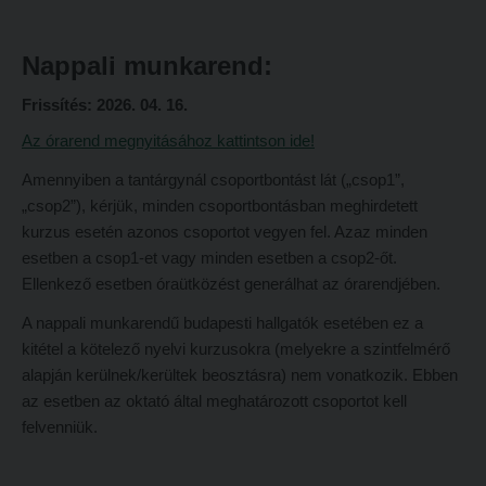
Hitélet
Minőségbiztosítás
Intézetek
Oktatóink
Nappali munkarend:
Hittanoktató- és Kántorképző Intézet
Szabályzatok
Frissítés: 2026. 04. 16.
Pedagógusképző Intézet
Rektori utasítások
Az órarend megnyitásához kattintson ide!
Gyakorlati és Továbbképzési Intézet
Határozatok
Amennyiben a tantárgynál csoportbontást lát („csop1”,
„csop2”), kérjük, minden csoportbontásban meghirdetett
Minőségbiztosítás
Nemzetközi mobilitás
kurzus esetén azonos csoportot vegyen fel. Azaz minden
Oktatóink
Történeti áttekintés
esetben a csop1-et vagy minden esetben a csop2-őt.
Ellenkező esetben óraütközést generálhat az órarendjében.
Szabályzatok
Hasznos linkek
A nappali munkarendű budapesti hallgatók esetében ez a
Rektori utasítások
Református Pedagógiai Intézet
kitétel a kötelező nyelvi kurzusokra (melyekre a szintfelmérő
Határozatok
OKTATÁS
alapján kerülnek/kerültek beosztásra) nem vonatkozik. Ebben
Nemzetközi mobilitás
az esetben az oktató által meghatározott csoportot kell
Képzéseink
felvenniük.
Történeti áttekintés
Képzési helyszínek
Hasznos linkek
Nagykőrösi képzési hely