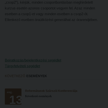
„csop2”), kérjük, minden csoportbontásban meghirdetett
Tehetséggondozás
FELVÉTELIZŐKNEK
kurzus esetén azonos csoportot vegyen fel. Azaz minden
Tudományos diákköri tevékenység
Pótfelvételi 2026
esetben a csop1-et vagy minden esetben a csop2-őt.
PedKaszt – Bethlen-pályázat
Ellenkező esetben óraütközést generálhat az órarendjében.
PK Felvételi Tájékoztató kiadvány
Kari kutatási pályázatok
Hallgatói véleményvideók
Kari kiadványok
Intézményi pontok
FELVÉTELIZŐKNEK
Intézményi pontok igazolása
Pótfelvételi 2026
A 2026. évi pótfelvételi eljárás alkalmassági vizsga tudnivalói
Beiratkozás/bejelentkezési segédlet
PK Felvételi Tájékoztató kiadvány
Hitéleti képzések jelentkezési lapja
Tárgyfelvételi segédlet
Hallgatói véleményvideók
Átvétel más felsőoktatási intézményből
KÖVETKEZŐ
ESEMÉNYEK
Intézményi pontok
Jelentkezési lapok, nyomtatványok
Intézményi pontok igazolása
Ösztöndíjak
Reformátusok Szárszói Konferenciája
aug.
13
A 2026. évi pótfelvételi eljárás alkalmassági vizsga tudnivalói
Következő események
Szakirányú továbbképzések
Hitéleti képzések jelentkezési lapja
HALLGATÓINKNAK