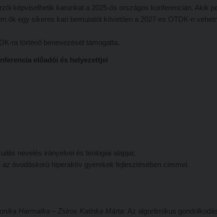
zerzői képviselhetik karunkat a 2025-ös országos konferencián. Akik p
iszen ők egy sikeres kari bemutatót követően a 2027-es OTDK-n vehet
OTDK-ra történő benevezését támogatta.
nferencia előadói és helyezettjei
ális nevelés irányelvei és teológiai alapjai;
z óvodáskorú hiperaktív gyerekek fejlesztésében címmel.
onika Harmatka – Zsiros Katinka Márta:
Az algoritmikus gondolkodá