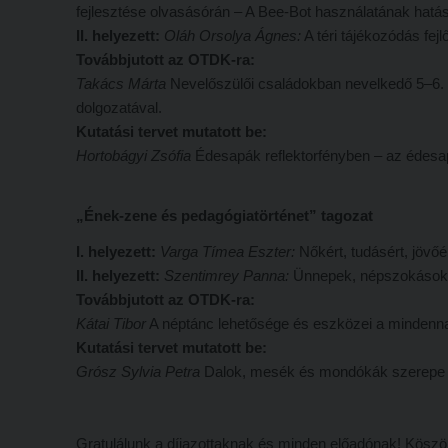
fejlesztése olvasásórán – A Bee-Bot használatának hatás
II. helyezett:
Oláh Orsolya Ágnes:
A téri tájékozódás fe
Továbbjutott az OTDK-ra:
Takács Márta
Nevelőszülői családokban nevelkedő 5–6. 
dolgozatával.
Kutatási tervet mutatott be:
Hortobágyi Zsófia
Édesapák reflektorfényben – az édesa
„Ének-zene és pedagógiatörténet” tagozat
I. helyezett:
Varga Tímea Eszter:
Nőkért, tudásért, jövőé
II. helyezett:
Szentimrey Panna:
Ünnepek, népszokások d
Továbbjutott az OTDK-ra:
Kátai Tibor
A néptánc lehetősége és eszközei a mindenna
Kutatási tervet mutatott be:
Grósz Sylvia Petra
Dalok, mesék és mondókák szerepe a
Gratulálunk a díjazottaknak és minden előadónak! Köszönj