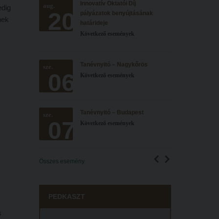
Innovatív Oktatói Díj
aug.
edig
20
pályázatok benyújtásának
nek
határideje
Következő események
Tanévnyitó – Nagykőrös
sze.
06
Következő események
Tanévnyitó – Budapest
sze.
07
Következő események
Összes esemény
PEDKASZT
s