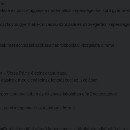
ai
jlődése és összefüggése a matematikai képességekkel kora gyermek
osztályos gyermekek olvasási szokásai és szövegértési képessége
pák meseolvasási szokásainak többoldalú vizsgálata címmel.
rt – Veres Pálné életének tanulsága
alainak megjelenéseinek lehetőségei az iskolában
pos testnevelésben az általános iskolában című dolgozatával.
 korai idegennyelv-oktatásban címmel.
ük a felkészítést végző konzulensek, a bírálatokat elkészítő és a z