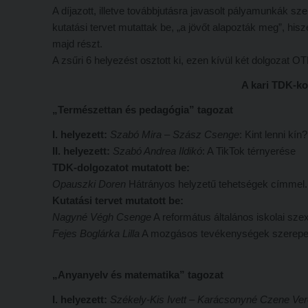
A díjazott, illetve továbbjutásra javasolt pályamunkák s
kutatási tervet mutattak be, „a jövőt alapozták meg”, h
majd részt.
A zsűri 6 helyezést osztott ki, ezen kívül két dolgozat 
A kari TDK-ko
„Természettan és pedagógia” tagozat
I. helyezett:
Szabó Mira – Szász Csenge
: Kint lenni kín?
II. helyezett:
Szabó Andrea Ildikó
: A TikTok térnyerése
TDK-dolgozatot mutatott be:
Opauszki Doren
Hátrányos helyzetű tehetségek címmel.
Kutatási tervet mutatott be:
Nagyné Végh Csenge
A református általános iskolai szexu
Fejes Boglárka Lilla
A mozgásos tevékenységek szerepe a
„Anyanyelv és matematika” tagozat
I. helyezett:
Székely-Kis Ivett – Karácsonyné Czene Ver