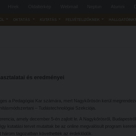
Hírek
Oldaltérkép
Webmail
Neptun
Alumni
D
ÓL
OKTATÁS
KUTATÁS
FELVÉTELIZŐKNEK
HALLGATÓINK
asztalatai és eredményei
leges a Pedagógiai Kar számára, mert Nagykőrösön kerül megrendez
anításmódszertani – Tudástechnológiai Szekciója.
erencia, amely december 5-én zajlott le. A Nagykőrösről, Budapestről
égy kutatási tervet mutattak be az online megvalósult program kereté
t három tagozatban követhették az érdeklődők.