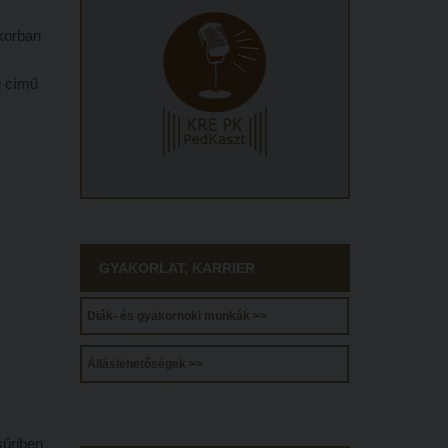
korban
i című
GYAKORLAT, KARRIER
Diák- és gyakornoki munkák >>
Álláslehetőségek >>
sűriben