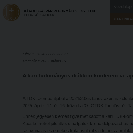
Kezdőlap
KARUNKR
Készült: 2024. december 20.
Módosítás: 2025. május 16.
A kari tudományos diákköri konferencia tap
A TDK szempontjából a 2024/2025. tanév azért is külön
2025. április 14. és 16. között a 37. OTDK Tanulás- és T
Ennek jegyében kiemelt figyelmet kapott a kari TDK-konf
Kecskemétről jelentkező hallgatók kilenc dolgozatot és n
színvonalas és érdekes kutatásokról szóló beszámolóka