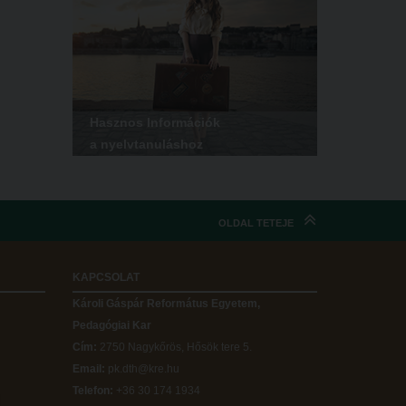
Hasznos Információk
a nyelvtanuláshoz
OLDAL TETEJE
KAPCSOLAT
Károli Gáspár Református Egyetem,
Pedagógiai Kar
Cím:
2750 Nagykőrös, Hősök tere 5.
Email:
pk.dth@kre.hu
Telefon:
+36 30 174 1934