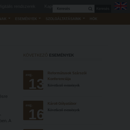
igitális rendszerek
Kapcsolat
Keresés
NAK
ESEMÉNYEK
SZOLGÁLTATÁSAINK
HÖK
KÖVETKEZŐ
ESEMÉNYEK
Reformátusok Szárszói
aug.
13
Konferenciája
Következő események
ésre
Károli Gólyatábor
aug.
16
Következő események
,
ben. A