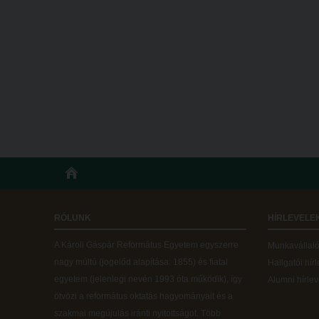
RÓLUNK
HÍRLEVELE
A Károli Gáspár Református Egyetem egyszerre
Munkavállalói
nagy múltú (jogelőd alapítása: 1855) és fiatal
Hallgatói hír
egyetem (jelenlegi nevén 1993 óta működik), így
Alumni hírlev
ötvözi a református oktatás hagyományait és a
szakmai megújulás iránti nyitottságot.
Több