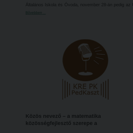
Általános Iskola és Óvoda, november 28-án pedig az 
Bajza József Általános Iskola diákjait. A Kar hallgatói 
Bővebben ...
pedagógushivatásuk sokszínű lehetőséget tart
teremtett világ megismertetésére, a gyermekek
lelkesen kapcsolódtak az izgalmas programhoz.
Közös nevező – a matematika
közösségfejlesztő szerepe a
pedagógusképzésben