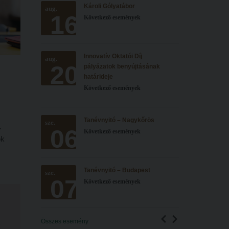
Károli Gólyatábor
aug.
16
Következő események
Innovatív Oktatói Díj
aug.
20
pályázatok benyújtásának
határideje
Következő események
Tanévnyitó – Nagykőrös
sze.
.
06
Következő események
ók
A
Tanévnyitó – Budapest
sze.
ására
07
Következő események
ezzük,
k az
Összes esemény