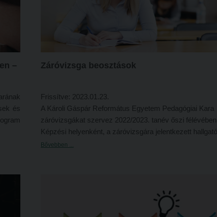
en –
Záróvizsga beosztások
arának
Frissítve: 2023.01.23.
ések és
A Károli Gáspár Református Egyetem Pedagógiai Kara
rogram
záróvizsgákat szervez 2022/2023. tanév őszi félévében
Képzési helyenként, a záróvizsgára jelentkezett hallgat
beosztását az oktatási azonosítójukkal tesszük közzé. 
Bővebben ...
kecskeméti képzési hely óvodapedagógus és tanító
alapképzési szakos végzős hallgatói portfóliós tételhúz
2023. január 20-án kerül sor. A tételhúzást online szerv
melyre az érintett hallgatók 2023. január 16. után kapna
MSTeams felületről meghívót.