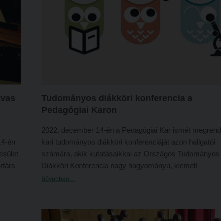
avas
Tudományos diákköri konferencia a
Pedagógiai Karon
2022. december 14-én a Pedagógiai Kar ismét megrend
14-én
kari tudományos diákköri konferenciáját azon hallgatói
yesület
számára, akik kutatásaikkal az Országos Tudományos
rtárs
Diákköri Konferencia nagy hagyományú, kiemelt
kát
tehetséggondozó programjához kapcsolódni szeretnéne
Bővebben ...
om
tudományos diákköri (TDK) mozgalom célja, hogy
megteremtse a tudományos műhelymunkát, és „ezzel
minőségi többlettudást, alkotási alkalmat adjon”