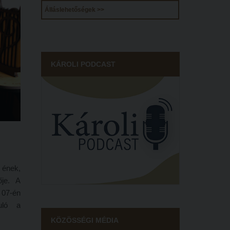
Álláslehetőségek >>
KÁROLI PODCAST
 ének,
ője. A
 07-én
uló a
ek meg
KÖZÖSSÉGI MÉDIA
rosból