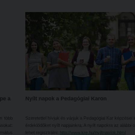
gatója,
érkeztek versenyzők, és három kategóriában mérett
ápolók
magukat, képességeik legjavát adva.
énész,
pe a
Nyílt napok a Pedagógiai Karon
n több
Szeretettel hívjuk és várjuk a Pedagógiai Kar képzései i
ásokat:
érdeklődőket nyílt napjainkra. A nyílt napokra az alábbi 
rmátus
lehet regisztrálni:
http://www.kre.hu/nyiltnap/pk.html