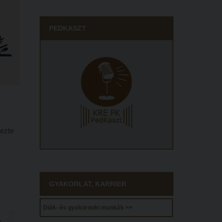
PEDKASZT
ezte
k. A
GYAKORLAT, KARRIER
Diák- és gyakornoki munkák >>