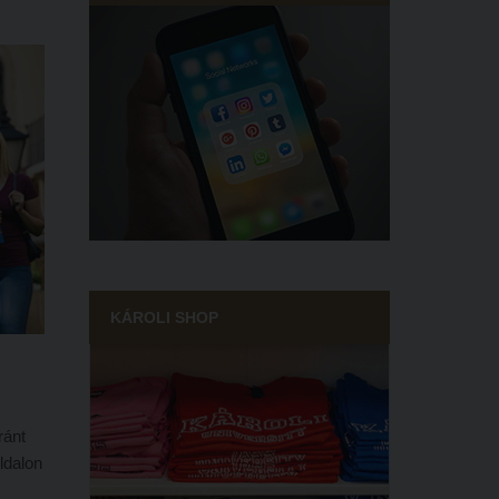
ék meg
KÁROLI SHOP
ránt
oldalon