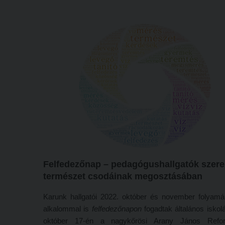
tagjai: Novák János zeneszerző, a Kolibri Színház igaz
Blankó Miklós nyelvész, szerkesztő, az Anyanyelv
Szövetsége részéről és dr. Havas Judit irodalomtört
előadóművész voltak.
Felfedezőnap – pedagógushallgatók szere
természet csodáinak megosztásában
Karunk hallgatói 2022. október és november folyamá
alkalommal is
felfedezőnapon
fogadtak általános iskol
október 17-én a nagykőrösi Arany János Refo