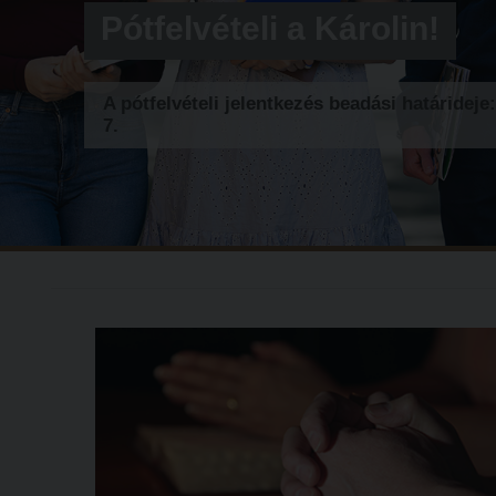
Pótfelvételi a Károlin!
A pótfelvételi jelentkezés beadási határideje
7.