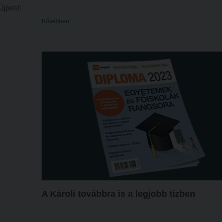
Újpesti
számára
Bővebben ...
ogat a
 pedig
A Károli továbbra is a legjobb tízben