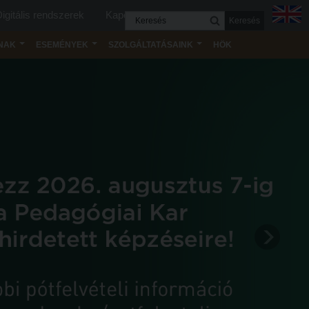
igitális rendszerek
Kapcsolat
Keresés
NAK
ESEMÉNYEK
SZOLGÁLTATÁSAINK
HÖK