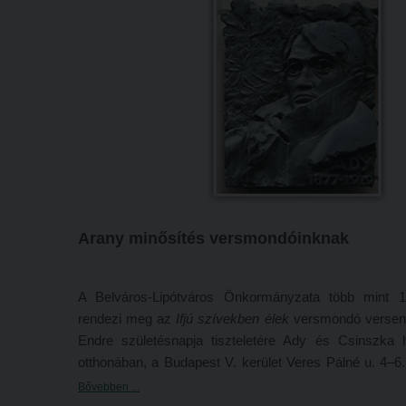
Arany minősítés versmondóinknak
A Belváros-Lipótváros Önkormányzata több mint 
rendezi meg az
Ifjú szívekben élek
versmondó versen
Endre születésnapja tiszteletére Ady és Csinszka h
otthonában, a Budapest V. kerület Veres Pálné u. 4–
alatt működő Ady Emlékmúzeumban. Ebben az évben
Bővebben ...
50 versmondó jelentkezett egy-egy Ady-verssel. A