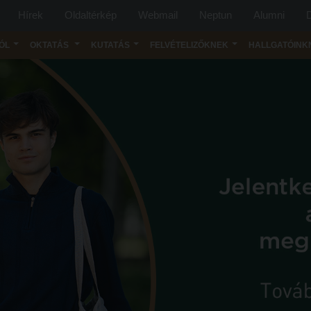
Hírek
Oldaltérkép
Webmail
Neptun
Alumni
D
ÓL
OKTATÁS
KUTATÁS
FELVÉTELIZŐKNEK
HALLGATÓINK