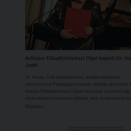
Artisjus Előadóművészi Díjat kapott Dr. H
Judit
Dr. Havas Judit előadóművész, irodalomtörténész,
intézményünk Pedagógiai Karának oktatója december 
Artisjus Előadóművészi Díjban részesült. A szerzői eg
olyan előadóművészeket díjazott, akik rendszeresen ko
magyar műveket tűznek műsorukra, ezáltal fontos mun
Bővebben ...
végeznek az irodalom oktatásában és a magyar irodal
terjesztésében vállalnak markáns szerepet.