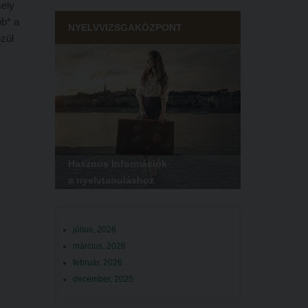
mely
bb* a
NYELVVIZSGAKÖZPONT
zül
Hasznos Információk
a nyelvtanuláshoz
július, 2026
március, 2026
február, 2026
december, 2025