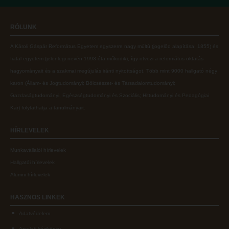
Online adatbázisok
Kollégiumok
RÓLUNK
MTMT
Nagykőrösi Kollégium
A Károli Gáspár Református Egyetem egyszerre nagy múltú (jogelőd alapítása: 1855) és
MTMT GYIK
Óbudai Diákhotel
fiatal egyetem (jelenlegi nevén 1993 óta működik), így ötvözi a református oktatás
Open Access
Kecskeméti Kollégium
hagyományait és a szakmai megújulás iránti nyitottságot.
Több mint
9000 hallgató négy
karon (
Állam- és Jogtudományi; Bölcsészet- és Társadalomtudományi;
Repozitórium
Diákélet
Gazdaságtudományi, Egészségtudományi és Szociális; Hittudományi és Pedagógiai
Kollégiumok
Sport a Károlin
Kar
) folytathatja a tanulmányait.
Nagykőrösi Kollégium
Károli Klub
HÍRLEVELEK
Óbudai Diákhotel
Károli Egyetemi Lelkészség
Munkavállalói hírlevelek
Kecskeméti Kollégium
ECL nyelvvizsga
Hallgatói hírlevelek
Diákélet
Díszoklevél igénylés
Alumni hírlevelek
Sport a Károlin
HÖK
HASZNOS
LINKEK
Károli Klub
Adatvédelem
Károli Egyetemi Lelkészség
Arculati kézikönyv