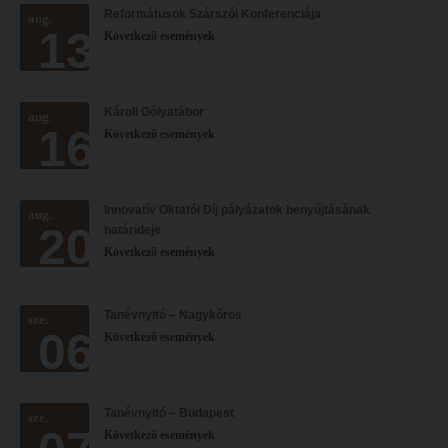
Reformátusok Szárszói Konferenciája
Hitélet
aug.
Minőségbiztosítás
13
Következő események
Intézetek
Oktatóink
Hittanoktató- és Kántorképző Intézet
Szabályzatok
Károli Gólyatábor
aug.
Pedagógusképző Intézet
Rektori utasítások
16
Következő események
Gyakorlati és Továbbképzési Intézet
Határozatok
Minőségbiztosítás
Nemzetközi mobilitás
Innovatív Oktatói Díj pályázatok benyújtásának
aug.
20
Oktatóink
Történeti áttekintés
határideje
Következő események
Szabályzatok
Hasznos linkek
Rektori utasítások
Református Pedagógiai Intézet
Tanévnyitó – Nagykőrös
sze.
06
Határozatok
Következő események
OKTATÁS
Nemzetközi mobilitás
Képzéseink
Történeti áttekintés
Képzési helyszínek
Tanévnyitó – Budapest
sze.
Következő események
Hasznos linkek
Nagykőrösi képzési hely