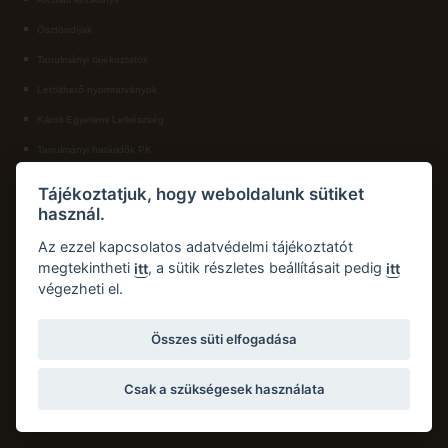
Ösztöndíjak
ECL nyelvvizsga
Tanulmányi tájékoztatók
Díszoklevél igénylés
Letölthető nyomtatványok
HÖK
Károli Egyetemi Lelkészség
Tanulmányi határidők PK
KAPCSOLAT
Tájékoztatjuk, hogy weboldalunk sütiket
használ.
Károli Gáspár Református Egyetem, Pedagógiai Kar
Cím:
2750 Nagykőrös, Hősök tere 5.
Az ezzel kapcsolatos adatvédelmi tájékoztatót
Email:
pk.dth@kre.hu
megtekintheti
, a sütik részletes beállításait pedig
itt
itt
végezheti el.
Telefon:
+36 30 174 1934
Összes süti elfogadása
Csak a szükségesek használata
Copyright © 2026 Károli Gáspár Református Egyetem. Minden jog fenntartva.