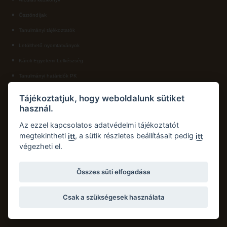
Ösztöndíjak
ECL nyelvvizsga
Tanulmányi tájékoztatók
Díszoklevél igénylés
Letölthető nyomtatványok
HÖK
Károli Egyetemi Lelkészség
Tanulmányi határidők PK
KAPCSOLAT
Tájékoztatjuk, hogy weboldalunk sütiket
használ.
Károli Gáspár Református Egyetem, Pedagógiai Kar
Cím:
2750 Nagykőrös, Hősök tere 5.
Az ezzel kapcsolatos adatvédelmi tájékoztatót
Email:
pk.dth@kre.hu
megtekintheti
, a sütik részletes beállításait pedig
itt
itt
végezheti el.
Telefon:
+36 30 174 1934
Összes süti elfogadása
Csak a szükségesek használata
Copyright © 2026 Károli Gáspár Református Egyetem. Minden jog fenntartva.