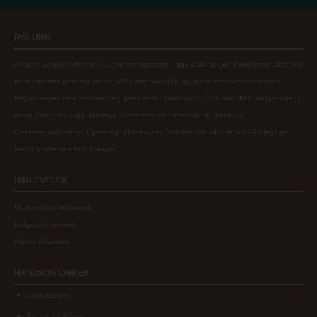
Online adatbázisok
Kollégiumok
RÓLUNK
MTMT
Nagykőrösi Kollégium
A Károli Gáspár Református Egyetem egyszerre nagy múltú (jogelőd alapítása: 1855) és
MTMT GYIK
Óbudai Diákhotel
fiatal egyetem (jelenlegi nevén 1993 óta működik), így ötvözi a református oktatás
Open Access
Kecskeméti Kollégium
hagyományait és a szakmai megújulás iránti nyitottságot.
Több mint
9000 hallgató négy
karon (
Állam- és Jogtudományi; Bölcsészet- és Társadalomtudományi;
Repozitórium
Diákélet
Gazdaságtudományi, Egészségtudományi és Szociális; Hittudományi és Pedagógiai
Kollégiumok
Sport a Károlin
Kar
) folytathatja a tanulmányait.
Nagykőrösi Kollégium
Károli Klub
HÍRLEVELEK
Óbudai Diákhotel
Károli Egyetemi Lelkészség
Munkavállalói hírlevelek
Kecskeméti Kollégium
ECL nyelvvizsga
Hallgatói hírlevelek
Diákélet
Díszoklevél igénylés
Alumni hírlevelek
Sport a Károlin
HÖK
HASZNOS
LINKEK
Károli Klub
Adatvédelem
Károli Egyetemi Lelkészség
Arculati kézikönyv