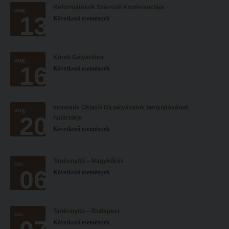
Reformátusok Szárszói Konferenciája
Hitélet
aug.
Minőségbiztosítás
13
Következő események
Intézetek
Oktatóink
Hittanoktató- és Kántorképző Intézet
Szabályzatok
Károli Gólyatábor
aug.
Pedagógusképző Intézet
Rektori utasítások
16
Következő események
Gyakorlati és Továbbképzési Intézet
Határozatok
Minőségbiztosítás
Nemzetközi mobilitás
Innovatív Oktatói Díj pályázatok benyújtásának
aug.
20
Oktatóink
Történeti áttekintés
határideje
Következő események
Szabályzatok
Hasznos linkek
Rektori utasítások
Református Pedagógiai Intézet
Tanévnyitó – Nagykőrös
sze.
06
Határozatok
Következő események
OKTATÁS
Nemzetközi mobilitás
Képzéseink
Történeti áttekintés
Képzési helyszínek
Tanévnyitó – Budapest
sze.
Következő események
Hasznos linkek
Nagykőrösi képzési hely