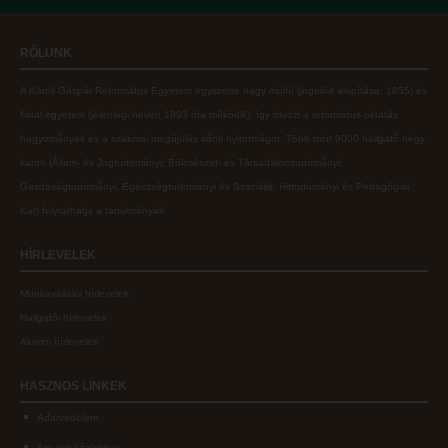
Online adatbázisok
Kollégiumok
RÓLUNK
MTMT
Nagykőrösi Kollégium
A Károli Gáspár Református Egyetem egyszerre nagy múltú (jogelőd alapítása: 1855) és
MTMT GYIK
Óbudai Diákhotel
fiatal egyetem (jelenlegi nevén 1993 óta működik), így ötvözi a református oktatás
Open Access
Kecskeméti Kollégium
hagyományait és a szakmai megújulás iránti nyitottságot.
Több mint
9000 hallgató négy
karon (
Állam- és Jogtudományi; Bölcsészet- és Társadalomtudományi;
Repozitórium
Diákélet
Gazdaságtudományi, Egészségtudományi és Szociális; Hittudományi és Pedagógiai
Kollégiumok
Sport a Károlin
Kar
) folytathatja a tanulmányait.
Nagykőrösi Kollégium
Károli Klub
HÍRLEVELEK
Óbudai Diákhotel
Károli Egyetemi Lelkészség
Munkavállalói hírlevelek
Kecskeméti Kollégium
ECL nyelvvizsga
Hallgatói hírlevelek
Diákélet
Díszoklevél igénylés
Alumni hírlevelek
Sport a Károlin
HÖK
HASZNOS
LINKEK
Károli Klub
Adatvédelem
Károli Egyetemi Lelkészség
Arculati kézikönyv