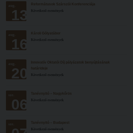
Reformátusok Szárszói Konferenciája
Hitélet
aug.
Minőségbiztosítás
13
Következő események
Intézetek
Oktatóink
Hittanoktató- és Kántorképző Intézet
Szabályzatok
Károli Gólyatábor
aug.
Pedagógusképző Intézet
Rektori utasítások
16
Következő események
Gyakorlati és Továbbképzési Intézet
Határozatok
Minőségbiztosítás
Nemzetközi mobilitás
Innovatív Oktatói Díj pályázatok benyújtásának
aug.
20
Oktatóink
Történeti áttekintés
határideje
Következő események
Szabályzatok
Hasznos linkek
Rektori utasítások
Református Pedagógiai Intézet
Tanévnyitó – Nagykőrös
sze.
06
Határozatok
Következő események
OKTATÁS
Nemzetközi mobilitás
Képzéseink
Történeti áttekintés
Képzési helyszínek
Tanévnyitó – Budapest
sze.
Következő események
Hasznos linkek
Nagykőrösi képzési hely