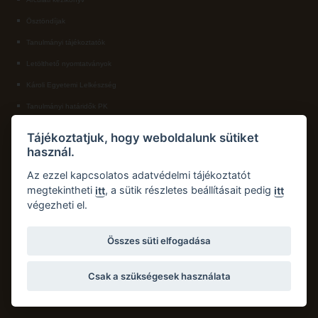
Ösztöndíjak
ECL nyelvvizsga
Tanulmányi tájékoztatók
Díszoklevél igénylés
Letölthető nyomtatványok
HÖK
Károli Egyetemi Lelkészség
Tanulmányi határidők PK
KAPCSOLAT
Tájékoztatjuk, hogy weboldalunk sütiket
használ.
Károli Gáspár Református Egyetem, Pedagógiai Kar
Cím:
2750 Nagykőrös, Hősök tere 5.
Az ezzel kapcsolatos adatvédelmi tájékoztatót
Email:
pk.dth@kre.hu
megtekintheti
, a sütik részletes beállításait pedig
itt
itt
végezheti el.
Telefon:
+36 30 174 1934
Összes süti elfogadása
Csak a szükségesek használata
Copyright © 2026 Károli Gáspár Református Egyetem. Minden jog fenntartva.