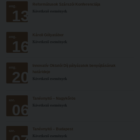
Reformátusok Szárszói Konferenciája
Hitélet
aug.
Minőségbiztosítás
13
Következő események
Intézetek
Oktatóink
Hittanoktató- és Kántorképző Intézet
Szabályzatok
Károli Gólyatábor
aug.
Pedagógusképző Intézet
Rektori utasítások
16
Következő események
Gyakorlati és Továbbképzési Intézet
Határozatok
Minőségbiztosítás
Nemzetközi mobilitás
Innovatív Oktatói Díj pályázatok benyújtásának
aug.
20
Oktatóink
Történeti áttekintés
határideje
Következő események
Szabályzatok
Hasznos linkek
Rektori utasítások
Református Pedagógiai Intézet
Tanévnyitó – Nagykőrös
sze.
06
Határozatok
Következő események
OKTATÁS
Nemzetközi mobilitás
Képzéseink
Történeti áttekintés
Képzési helyszínek
Tanévnyitó – Budapest
sze.
Következő események
Hasznos linkek
Nagykőrösi képzési hely