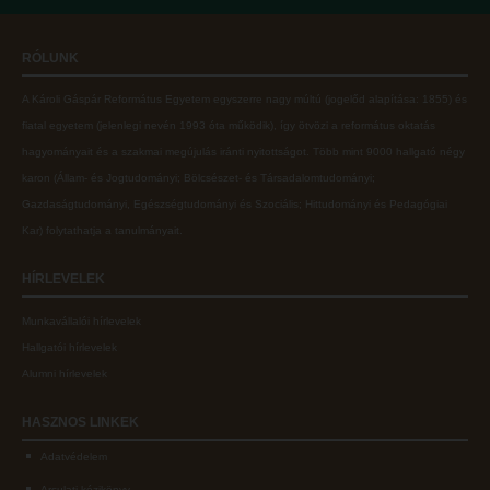
Online adatbázisok
Kollégiumok
RÓLUNK
MTMT
Nagykőrösi Kollégium
A Károli Gáspár Református Egyetem egyszerre nagy múltú (jogelőd alapítása: 1855) és
MTMT GYIK
Óbudai Diákhotel
fiatal egyetem (jelenlegi nevén 1993 óta működik), így ötvözi a református oktatás
Open Access
Kecskeméti Kollégium
hagyományait és a szakmai megújulás iránti nyitottságot.
Több mint
9000 hallgató négy
karon (
Állam- és Jogtudományi; Bölcsészet- és Társadalomtudományi;
Repozitórium
Diákélet
Gazdaságtudományi, Egészségtudományi és Szociális; Hittudományi és Pedagógiai
Kollégiumok
Sport a Károlin
Kar
) folytathatja a tanulmányait.
Nagykőrösi Kollégium
Károli Klub
HÍRLEVELEK
Óbudai Diákhotel
Károli Egyetemi Lelkészség
Munkavállalói hírlevelek
Kecskeméti Kollégium
ECL nyelvvizsga
Hallgatói hírlevelek
Diákélet
Díszoklevél igénylés
Alumni hírlevelek
Sport a Károlin
HÖK
HASZNOS
LINKEK
Károli Klub
Adatvédelem
Károli Egyetemi Lelkészség
Arculati kézikönyv