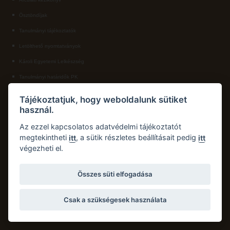
Ösztöndíjak
ECL nyelvvizsga
Tanulmányi tájékoztatók
Díszoklevél igénylés
Letölthető nyomtatványok
HÖK
Károli Egyetemi Lelkészség
Tanulmányi határidők PK
KAPCSOLAT
Tájékoztatjuk, hogy weboldalunk sütiket
használ.
Károli Gáspár Református Egyetem, Pedagógiai Kar
Cím:
2750 Nagykőrös, Hősök tere 5.
Az ezzel kapcsolatos adatvédelmi tájékoztatót
Email:
pk.dth@kre.hu
megtekintheti
, a sütik részletes beállításait pedig
itt
itt
végezheti el.
Telefon:
+36 30 174 1934
Összes süti elfogadása
Csak a szükségesek használata
Copyright © 2026 Károli Gáspár Református Egyetem. Minden jog fenntartva.