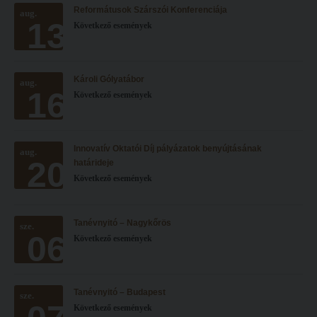
Reformátusok Szárszói Konferenciája
Hitélet
aug.
Minőségbiztosítás
13
Következő események
Intézetek
Oktatóink
Hittanoktató- és Kántorképző Intézet
Szabályzatok
Károli Gólyatábor
aug.
Pedagógusképző Intézet
Rektori utasítások
16
Következő események
Gyakorlati és Továbbképzési Intézet
Határozatok
Minőségbiztosítás
Nemzetközi mobilitás
Innovatív Oktatói Díj pályázatok benyújtásának
aug.
20
Oktatóink
Történeti áttekintés
határideje
Következő események
Szabályzatok
Hasznos linkek
Rektori utasítások
Református Pedagógiai Intézet
Tanévnyitó – Nagykőrös
sze.
06
Határozatok
Következő események
OKTATÁS
Nemzetközi mobilitás
Képzéseink
Történeti áttekintés
Képzési helyszínek
Tanévnyitó – Budapest
sze.
Következő események
Hasznos linkek
Nagykőrösi képzési hely