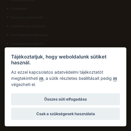
Ösztöndíjak
ECL nyelvvizsga
Tanulmányi tájékoztatók
Díszoklevél igénylés
Letölthető nyomtatványok
HÖK
Károli Egyetemi Lelkészség
Tanulmányi határidők PK
KAPCSOLAT
Tájékoztatjuk, hogy weboldalunk sütiket
használ.
Károli Gáspár Református Egyetem, Pedagógiai Kar
Cím:
2750 Nagykőrös, Hősök tere 5.
Az ezzel kapcsolatos adatvédelmi tájékoztatót
Email:
pk.dth@kre.hu
megtekintheti
, a sütik részletes beállításait pedig
itt
itt
végezheti el.
Telefon:
+36 30 174 1934
Összes süti elfogadása
Csak a szükségesek használata
Copyright © 2026 Károli Gáspár Református Egyetem. Minden jog fenntartva.