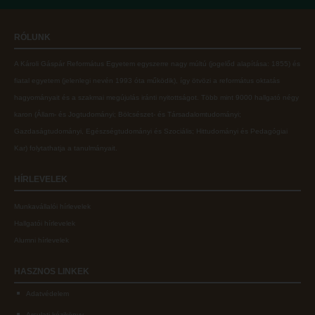
Online adatbázisok
Kollégiumok
RÓLUNK
MTMT
Nagykőrösi Kollégium
A Károli Gáspár Református Egyetem egyszerre nagy múltú (jogelőd alapítása: 1855) és
MTMT GYIK
Óbudai Diákhotel
fiatal egyetem (jelenlegi nevén 1993 óta működik), így ötvözi a református oktatás
Open Access
Kecskeméti Kollégium
hagyományait és a szakmai megújulás iránti nyitottságot.
Több mint
9000 hallgató négy
karon (
Állam- és Jogtudományi; Bölcsészet- és Társadalomtudományi;
Repozitórium
Diákélet
Gazdaságtudományi, Egészségtudományi és Szociális; Hittudományi és Pedagógiai
Kollégiumok
Sport a Károlin
Kar
) folytathatja a tanulmányait.
Nagykőrösi Kollégium
Károli Klub
HÍRLEVELEK
Óbudai Diákhotel
Károli Egyetemi Lelkészség
Munkavállalói hírlevelek
Kecskeméti Kollégium
ECL nyelvvizsga
Hallgatói hírlevelek
Diákélet
Díszoklevél igénylés
Alumni hírlevelek
Sport a Károlin
HÖK
HASZNOS
LINKEK
Károli Klub
Adatvédelem
Károli Egyetemi Lelkészség
Arculati kézikönyv