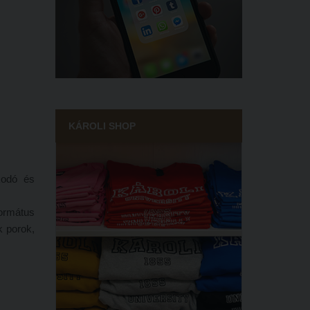
KÁROLI SHOP
kodó és
formátus
k porok,