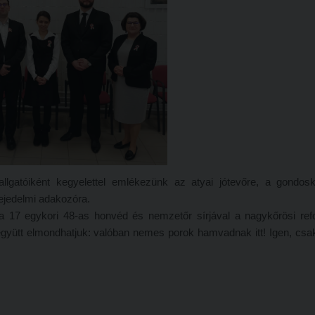
allgatóiként kegyelettel emlékezünk az atyai jótevőre, a gondos
fejedelmi adakozóra.
át a 17 egykori 48-as honvéd és nemzetőr sírjával a nagykőrösi re
 együtt elmondhatjuk: valóban nemes porok hamvadnak itt! Igen, csa