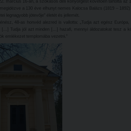
. március 16-án, a szokásos déli könyörgést követően tartotta az 
 megidézve a 130 éve elhunyt nemes Kalocsa Balázs (1819 – 1892)
i legnagyobb jótevője” életét és jellemét.
ténész, 48-as honvéd alezred is vallotta: „Tudja azt egész Európa
. […] Tudja jól azt minden […] hazafi, mennyi áldozatokat tesz a 
z örök emlékezet templomába vezetni.”