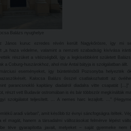
ocsa Balázs nyughelye
sz János kuruc ezredes révén került Nagykőrösre, így mi s
lt „a haza védelme, valamint a nemzeti szabadság kivívása iránti
ették részüket a vitézségből, így a legkisebbként született Balázs
k a Coburg-huszárokhoz, ahol már Antal bátyja is szolgálatban állt.
 márciusi eseményeket, így büntetésből Pozsonyba helyezték ők
zaszökését. Kalocsa Balázs ősszel csatlakozhatott az övéihe
nt parancsnokló kapitány diadalról diadalra vitte csapatát […]
ot, részt vett Budavár ostromában is és bár többször megkínálták 
gyi szolgálatot teljesített. … A nemes harc lezajlott. …” (Hegym
es emlékű aradi várban”, amit később tíz évnyi sáncfogságra ítéltek. Vé
 el magát, hanem a társadalmi változásokat felmérve lépést válto
endbe téve gyarapította javait, melyeket – saját gyermeke nem 