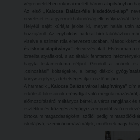
végrendeletében rokonai mellett három alapítványban hag
Az első
„Kalocsa Balázs-féle kisdedóvó-alap”
nevet
nevelését és a gyermekhalandóság ellensúlyozását tűzte 
Helyéül saját kúriáját jelölte ki, melyet halála után
hozzájárult. Az egyholdas parkkal bíró lakóházban m
viselve a szintén róla elnevezett utcában. Másodikként eg
és iskolai alapítványa”
elnevezés alatt. Elsősorban a r
izraelita atyafiakról, s az általuk fenntartott intézmény
hagyta testamentuma céljául. Gondolt a tanárok és 
„csinosítási” költségekre, a beteg diákok gyógyíttatá
könyvsegélyre, a tehetséges ifjak ösztöndíjára.
A harmadik
„Kalocsa Balázs városi alapítványa”
cím al
erkölcsű lakosainak erénydíjjal való megjutalmazásáról
előmozdításáról méltányos bérrel, a város rangjának és 
esztétikai és közegészségügyi szempontól való rendezésé
birtoka mintagazdaságként, szőlői pedig mintaszőlőkk
iskolájává, szemináriumává váljék, minőknek nagy hián