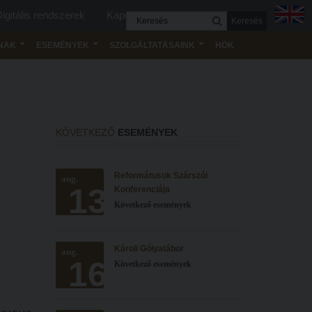
igitális rendszerek
Kapcsolat
Keresés
NAK
ESEMÉNYEK
SZOLGÁLTATÁSAINK
HÖK
KÖVETKEZŐ
ESEMÉNYEK
Reformátusok Szárszói
aug.
13
Konferenciája
Következő események
Károli Gólyatábor
aug.
16
Következő események