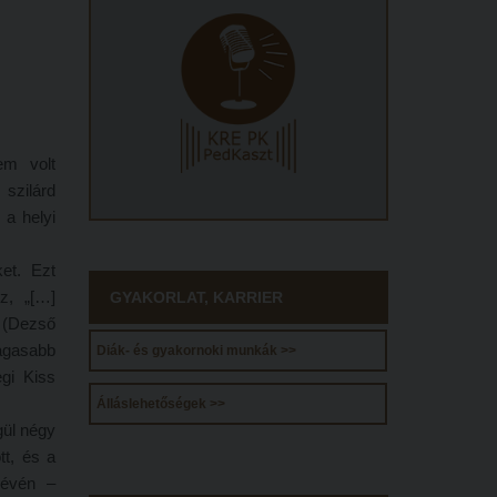
em volt
 szilárd
 a helyi
et. Ezt
z, „[…]
GYAKORLAT, KARRIER
” (Dezső
magasabb
Diák- és gyakornoki munkák >>
egi Kiss
Álláslehetőségek >>
gül négy
tt, és a
lévén –