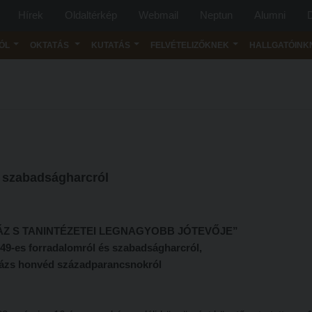
Hírek
Oldaltérkép
Webmail
Neptun
Alumni
D
ÓL
OKTATÁS
KUTATÁS
FELVÉTELIZŐKNEK
HALLGATÓINK
 szabadságharcról
ÁZ S TANINTÉZETEI LEGNAGYOBB JÓTEVŐJE”
9-es forradalomról és szabadságharcról,
lázs honvéd századparancsnokról