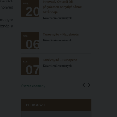
1848/49-
Innovatív Oktatói Díj
aug.
20
 honvéd
pályázatok benyújtásának
határideje
Következő események
, magyar
köznép a
Tanévnyitó – Nagykőrös
sze.
06
Következő események
Tanévnyitó – Budapest
sze.
07
Következő események
Összes esemény
PEDKASZT