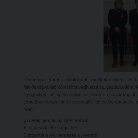
Pedagógiai Karunk oktatóiként, munkatársaiként és h
felelősségvállaló kőrösi honvédhuszárra, gazdálkodóra, 
Nyughelyét, az építészetileg is jelentős családi kript
temetőben kegyelettel kereshetjük fel, és Berzsenyivel
mert
„A derék nem fél az idők mohától,
A koporsó kitör és eget kér,
S érdemét a jók, nemesek s jövendő