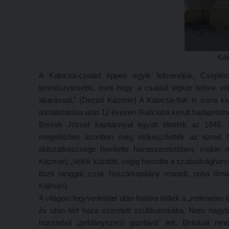
Kal
A Kalocsa-család éppen egyik felmenőjük, Cseplé
természetesebb, mint hogy a családi légkör telítve vo
akarással.” (Dezső Kázmér) A Kalocsa-fiúk is sorra kiv
iskoláztatása után 12 évesen Galíciába került hadapródna
Bersek József kapitánnyal együtt éltették az 1848.
megelőzően azonban még előkészítették az ezred ha
áldozatkészsége hevítette hazaszeretetében, midőn mi
Kázmér) „Velök küzdött, végig harcolta a szabadságharc
tiszti ranggal, csak huszárkapitány maradt, noha őrna
Kálmán).
A világosi fegyverletétel után halálra ítélték a „rettenet
év után tért haza szeretett szülővárosába. Nem hagyta
huszárból „példányszerű gazdává” lett. Birtokait r