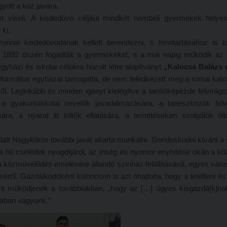
yott a köz javára.
 viseli. A kisdedóvó céljául mindkét nembeli gyermekek helyes
ki.
 azonnal kisdedóvodának kellett berendezni, s fenntartásához is 
ár 1892 őszén fogadták a gyermekeket, s a mai napig működik az 
yházi és iskolai célokra hozott létre alapítványt
„Kalocsa Balázs 
eformátus egyházat támogatta, de nem feledkezett meg a római kato
ekről. Leginkább és minden igényt kielégítve a tanítóképezde felvirágo
a gyakorlóiskolai nevelők javadalmazására, a taneszközök bőví
sára, a nyarat itt töltők ellátására, a temetéseken szolgálók ölt
att Nagykőrös további javát akarta munkálni. Gondoskodni kívánt a 
, a hű cselédek nyugdíjáról, az ínség és nyomor enyhítése okán a 
a közművelődés emelésére állandó színház felállításáról, egyes vár
ről. Gazdálkodóként különösen is azt óhajtotta, hogy a tetétleni és
ént működjenek a továbbiakban, „hogy az […] ügyes kisgazdá[k]na
yában vagyunk.”