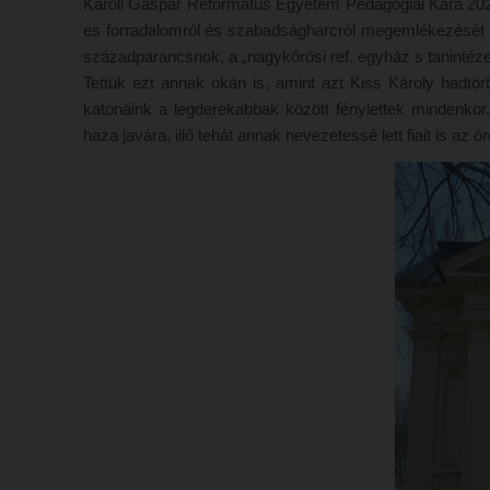
Károli Gáspár Református Egyetem Pedagógiai Kara 2022
es forradalomról és szabadságharcról megemlékezését
századparancsnok, a „nagykőrösi ref. egyház s tanintézete
Tettük ezt annak okán is, amint azt Kiss Károly hadtör
katonáink a legderekabbak között fénylettek mindenkor
haza javára, illő tehát annak nevezetessé lett fiait is a