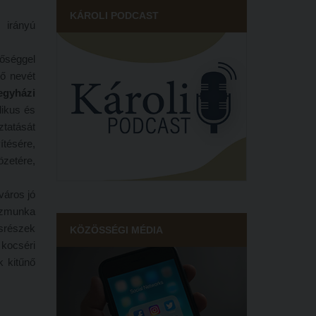
KÁROLI PODCAST
 irányú
bőséggel
ő nevét
egyházi
likus és
ztatását
tésére,
özetére,
város jó
közmunka
osrészek
KÖZÖSSÉGI MÉDIA
 kocséri
k kitűnő