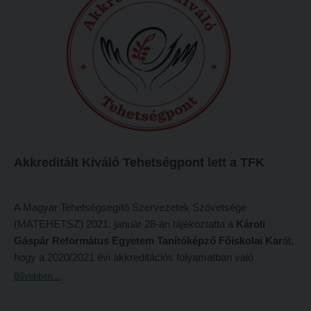
Az ünneplő nép így kiáltott: „Hozsánna! Áldott, aki az
ECL nyelvvizsga
Örökkévaló nevében jön! Áldott legyen Izrael királya!” (János
Díszoklevél igénylés
12:13)
HÖK
Akkreditált Kiváló Tehetségpont lett a TFK
A Magyar Tehetségsegítő Szervezetek Szövetsége
(MATEHETSZ) 2021. január 28-án tájékoztatta a
Károli
Gáspár Református Egyetem Tanítóképző Főiskolai Kar
át,
hogy a 2020/2021 évi akkreditációs folyamatban való
részvétel eredményeként a Kar elnyerte az
Akkreditált kiváló
Bővebben ...
Tehetségpont
minősítést. Az Akkreditált kiváló
Tehetségpontról szóló, 2021. március 25-én kelt okirat alább