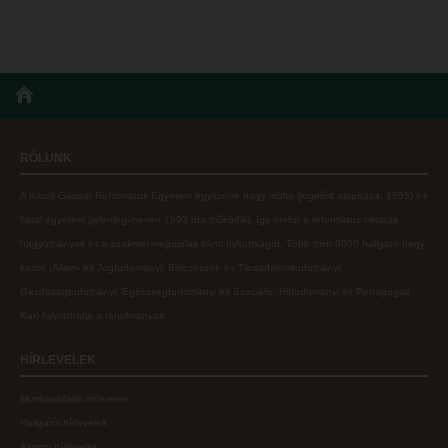
RÓLUNK
A Károli Gáspár Református Egyetem egyszerre nagy múltú (jogelőd alapítása: 1855) és
fiatal egyetem (jelenlegi nevén 1993 óta működik), így ötvözi a református oktatás
hagyományait és a szakmai megújulás iránti nyitottságot.
Több mint
9000 hallgató négy
karon (
Állam- és Jogtudományi; Bölcsészet- és Társadalomtudományi;
Gazdaságtudományi, Egészségtudományi és Szociális; Hittudományi és Pedagógiai
Kar
) folytathatja a tanulmányait.
HÍRLEVELEK
Munkavállalói hírlevelek
Hallgatói hírlevelek
Alumni hírlevelek