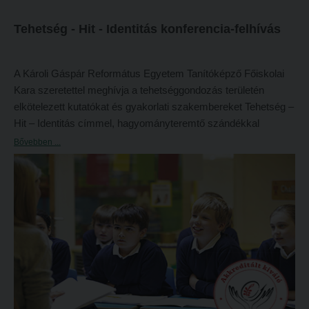
Református Pedagógiai Intézet
Budapesti képzési hely
Tehetség - Hit - Identitás konferencia-felhívás
OKTATÁS
Marosvásárhelyi képzési hely
Képzéseink
Kecskeméti képzési hely
A Károli Gáspár Református Egyetem Tanítóképző Főiskolai
Kara szeretettel meghívja a tehetséggondozás területén
Képzési helyszínek
Mintatantervek
elkötelezett kutatókat és gyakorlati szakembereket Tehetség –
Nagykőrösi képzési hely
Gyakorlati képzés
Hit – Identitás címmel, hagyományteremtő szándékkal
szervezett első konferenciájára.
Budapesti képzési hely
Bővebben ...
KUTATÁS
Marosvásárhelyi képzési hely
Kari kutatócsoportok
Kecskeméti képzési hely
Tehetséggondozás
Mintatantervek
Tudományos diákköri tevékenység
Gyakorlati képzés
PedKaszt – Bethlen-pályázat
KUTATÁS
Kari kutatási pályázatok
Kari kutatócsoportok
Kari kiadványok