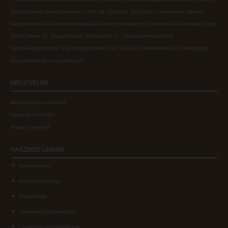
fiatal egyetem (jelenlegi nevén 1993 óta működik), így ötvözi a református oktatás
ECL nyelvvizsga
hagyományait és a szakmai megújulás iránti nyitottságot.
Több mint
9000 hallgató négy
Díszoklevél igénylés
karon (
Állam- és Jogtudományi; Bölcsészet- és Társadalomtudományi;
Gazdaságtudományi, Egészségtudományi és Szociális; Hittudományi és Pedagógiai
HÖK
Kar
) folytathatja a tanulmányait.
HÍRLEVELEK
Munkavállalói hírlevelek
Hallgatói hírlevelek
Alumni hírlevelek
HASZNOS
LINKEK
Adatvédelem
Arculati kézikönyv
Ösztöndíjak
Tanulmányi tájékoztatók
Letölthető nyomtatványok