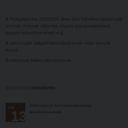
Hitélet
Minőségbiztosítás
Intézetek
Oktatóink
A Pedagógiai Kar 2023/2024. tanév őszi félévében záróvizsgát
Hittanoktató- és Kántorképző Intézet
Szabályzatok
szervez, melynek időpontjai, képzés hozzárendelésével,
képzési helyenként érhető el
itt
.
Pedagógusképző Intézet
Rektori utasítások
A záróvizsgák hallgatói beosztását január elején tesszük
Gyakorlati és Továbbképzési Intézet
Határozatok
közzé.
Minőségbiztosítás
Nemzetközi mobilitás
Eredményes felkészülést kívánunk.
Oktatóink
Történeti áttekintés
Szabályzatok
Hasznos linkek
Rektori utasítások
Református Pedagógiai Intézet
KÖVETKEZŐ
ESEMÉNYEK
Határozatok
OKTATÁS
Nemzetközi mobilitás
Reformátusok Szárszói Konferenciája
aug.
Képzéseink
13
Következő események
Történeti áttekintés
Képzési helyszínek
Hasznos linkek
Nagykőrösi képzési hely