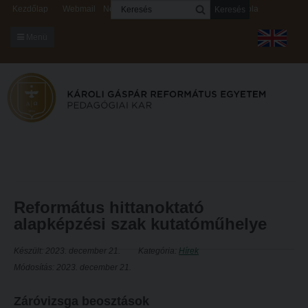
Keresés
Kezdőlap
Webmail
Neptun
Digitális rendszerek
Kapcsolat
Menü
KARUNKRÓL
Dékáni Hivatal
A kar vezetése
Intézményi lelkipásztor
Bizottságok
KARUNKRÓL
Hitélet
Református hittanoktató
alapképzési szak kutatóműhelye
Dékáni Hivatal
Intézetek
A kar vezetése
Hittanoktató- és Kántorképző Intézet
Készült: 2023. december 21.
Kategória:
Hírek
Módosítás: 2023. december 21.
Intézményi lelkipásztor
Pedagógusképző Intézet
Bizottságok
Gyakorlati és Továbbképzési Intézet
Záróvizsga beosztások