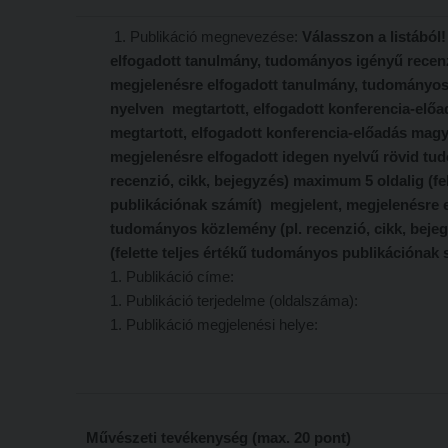
1. Publikáció megnevezése:
Válasszon a listából
elfogadott tanulmány, tudományos igényű recen
megjelenésre elfogadott tanulmány, tudományos
nyelven megtartott, elfogadott konferencia-elő
megtartott, elfogadott konferencia-előadás mag
megjelenésre elfogadott idegen nyelvű rövid tu
recenzió, cikk, bejegyzés) maximum 5 oldalig (fe
publikációnak számít) megjelent, megjelenésre 
tudományos közlemény (pl. recenzió, cikk, beje
(felette teljes értékű tudományos publikációnak
1. Publikáció címe:
1. Publikáció terjedelme (oldalszáma):
1. Publikáció megjelenési helye:
Művészeti tevékenység (max. 20 pont)