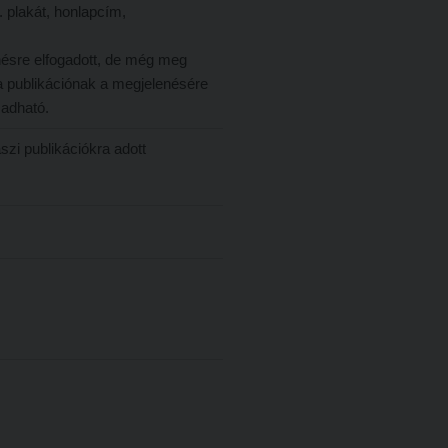
. plakát, honlapcím,
ésre elfogadott, de még meg
 a publikációnak a megjelenésére
 adható.
zi publikációkra adott