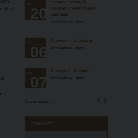
n
aktív
Innovatív Oktatói Díj
aug.
20
esülhet,
pályázatok benyújtásának
határideje
Következő események
Tanévnyitó – Nagykőrös
sze.
06
Következő események
Tanévnyitó – Budapest
sze.
07
Következő események
ott
yos
Összes esemény
PEDKASZT