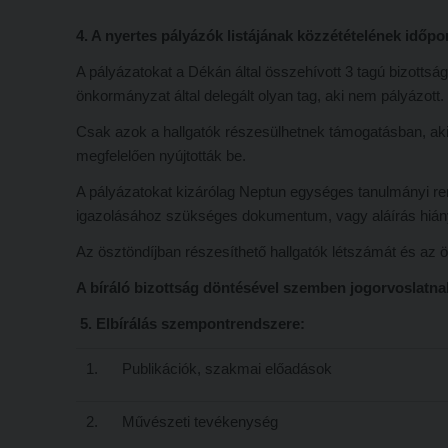
4. A nyertes pályázók listájának közzétételének időpo
A pályázatokat a Dékán által összehívott 3 tagú bizottság b
önkormányzat által delegált olyan tag, aki nem pályázott.
Csak azok a hallgatók részesülhetnek támogatásban, aki
megfelelően nyújtották be.
A pályázatokat kizárólag Neptun egységes tanulmányi r
igazolásához szükséges dokumentum, vagy aláírás hiánya 
Az ösztöndíjban részesíthető hallgatók létszámát és az
A bíráló bizottság döntésével szemben jogorvoslatnak
5.
Elbírálás szempontrendszere:
1.
Publikációk, szakmai előadások
2.
Művészeti tevékenység