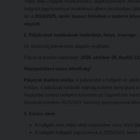
Teljes idejű (
nappali munkarendű
),
alapképzésben, felső
hallgatói
jogviszonnyal rendelkező
állami ösztöndíjas
(áll
aki a
2024/2025. tanév tavaszi félévben a tantervi k
végzett.
2. Pályázatok leadásának határideje, helye, összege:
Az ösztöndíj jelentkezés alapján nyújtható.
Pályázat leadási határideje:
2025. október 28. (kedd) 12
Hiánypótlásra nincs lehetőség!
Pályázat leadási módja:
A pályázatot a hallgató az adot
módon, a pályázati határidő lejártáig köteles benyújtani
Neptunba történő belépést követően az Ügyintézés men
ösztöndíj kérelem 2025/26/1” kérvény benyújtásával lehe
3. Kizáró okok:
A hallgató nem teljes idejű képzésben vesz részt
(l
A hallgató hallgatói jogviszonya a 2025/2026. tanév