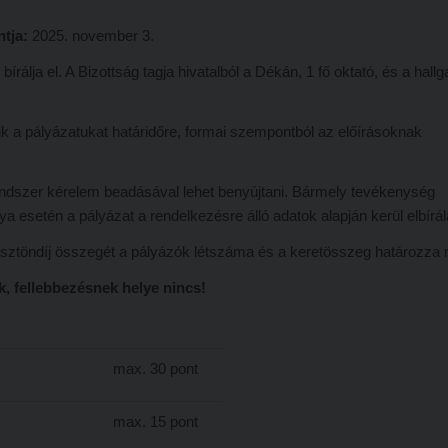
ntja:
2025. november 3.
írálja el. A Bizottság tagja hivatalból a Dékán, 1 fő oktató, és a hallg
k a pályázatukat határidőre, formai szempontból az előírásoknak
endszer kérelem beadásával lehet benyújtani. Bármely tevékenység
esetén a pályázat a rendelkezésre álló adatok alapján kerül elbírál
 ösztöndíj összegét a pályázók létszáma és a keretösszeg határozza
, fellebbezésnek helye nincs!
max. 30 pont
max. 15 pont