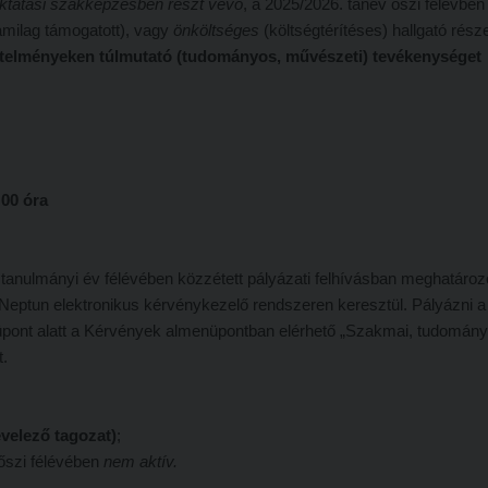
oktatási szakképzésben
részt vevő
, a 2025/2026. tanév őszi félévbe
amilag támogatott), vagy
önköltséges
(költségtérítéses) hallgató rész
övetelményeken túlmutató (tudományos, művészeti) tevékenységet
:00 óra
t tanulmányi év félévében közzétett pályázati felhívásban meghatároz
 a Neptun elektronikus kérvénykezelő rendszeren keresztül. Pályázni a
üpont alatt a Kérvények almenüpontban elérhető „Szakmai, tudomán
t.
evelező tagozat)
;
 őszi félévében
nem aktív.