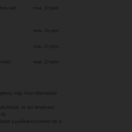
ben való
max. 10 pont
max. 15 pont
max. 10 pont
vétel
max. 10 pont
jelent, vagy ezen időszakban
lni kérjük, az azt tartalmazó
ütt.
lapon a publikáció címénél azt is