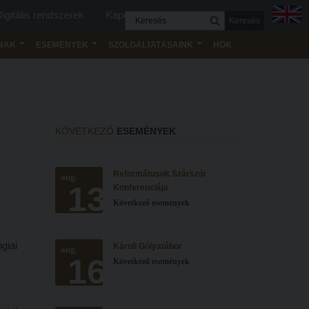
igitális rendszerek
Kapcsolat
Keresés
NAK
ESEMÉNYEK
SZOLGÁLTATÁSAINK
HÖK
KÖVETKEZŐ
ESEMÉNYEK
Reformátusok Szárszói
aug.
13
Konferenciája
Következő események
giai
Károli Gólyatábor
aug.
16
Következő események