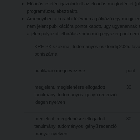
Előadás esetén igazolni kell az előadás megtörténtét (pl
programfüzet, absztrakt).
Amennyiben a korábbi félévben a pályázó egy megjelen
nem jelent publikációra pontot kapott, úgy ugyanannak
a jelen pályázati elbírálás során még egyszer pont nem
KRE PK szakmai, tudományos ösztöndíj 2025. tavas
pontszáma
publikáció megnevezése
pont
megjelent, megjelenésre elfogadott
30
tanulmány, tudományos igényű recenzió
idegen nyelven
megjelent, megjelenésre elfogadott
30
tanulmány, tudományos igényű recenzió
magyar nyelven