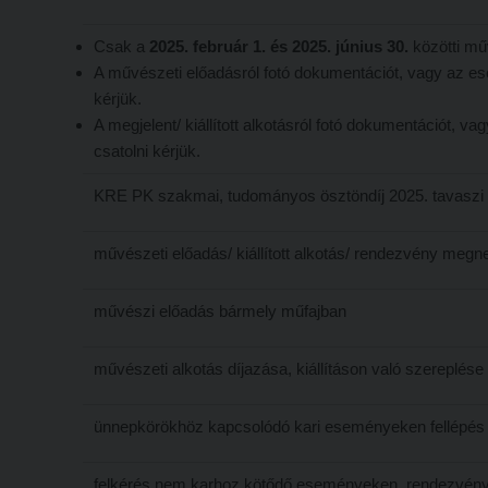
Csak a
2025. február 1. és 2025. június 30.
közötti műv
A művészeti előadásról fotó dokumentációt, vagy az es
kérjük.
A megjelent/ kiállított alkotásról fotó dokumentációt,
csatolni kérjük.
KRE PK szakmai, tudományos ösztöndíj 2025. tavaszi
művészeti előadás/ kiállított alkotás/ rendezvény meg
művészi előadás bármely műfajban
művészeti alkotás díjazása, kiállításon való szereplése
ünnepkörökhöz kapcsolódó kari eseményeken fellépés
felkérés nem karhoz kötődő eseményeken, rendezvények