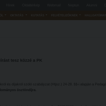
Hírek
Oldaltérkép
Webmail
Neptun
Alumni
D
ÓL
OKTATÁS
KUTATÁS
FELVÉTELIZŐKNEK
HALLGATÓINK
írást tesz közzé a PK
ról és díjakról szóló szabályzat (Htjsz.) 24-28. §§-i alapján a Pedagó
dományos ösztöndíjra.