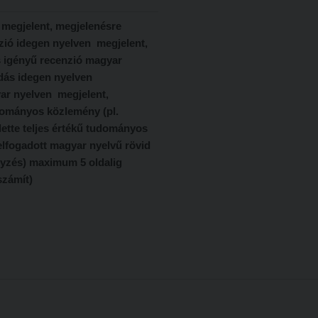
! megjelent, megjelenésre
zió idegen nyelven megjelent,
 igényű recenzió magyar
adás idegen nyelven
yar nyelven megjelent,
dományos közlemény (pl.
lette teljes értékű tudományos
elfogadott magyar nyelvű rövid
gyzés) maximum 5 oldalig
 számít)