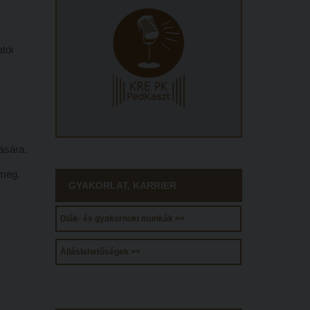
atói
ására.
 meg.
GYAKORLAT, KARRIER
Diák- és gyakornoki munkák >>
Álláslehetőségek >>