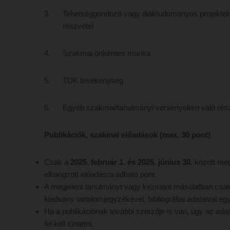
3.
Tehetséggondozó vagy diáktudományos projektek
részvétel
4.
Szakmai önkéntes munka
5.
TDK tevékenység
6.
Egyéb szakmai/tanulmányi versenyeken való rész
Publikációk, szakmai előadások (max. 30 pont)
Csak a
2025. február 1. és 2025. június 30.
között meg
elhangzott előadásra adható pont.
A megjelent tanulmányt vagy kéziratot másolatban csato
kiadvány tartalomjegyzékével, bibliográfiai adataival egy
Ha a publikációnak további szerzője is van, úgy az adat
fel kell tüntetni.