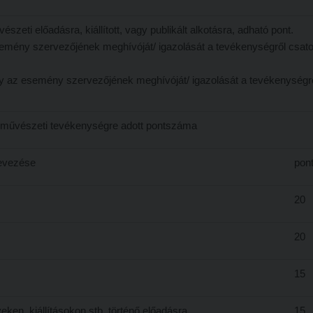
észeti előadásra, kiállított, vagy publikált alkotásra, adható pont.
emény szervezőjének meghívóját/ igazolását a tevékenységről csato
 vagy az esemény szervezőjének meghívóját/ igazolását a tevékenységr
 művészeti tevékenységre adott pontszáma
nevezése
pon
20
20
15
en, kiállításokon stb. történő előadásra
15