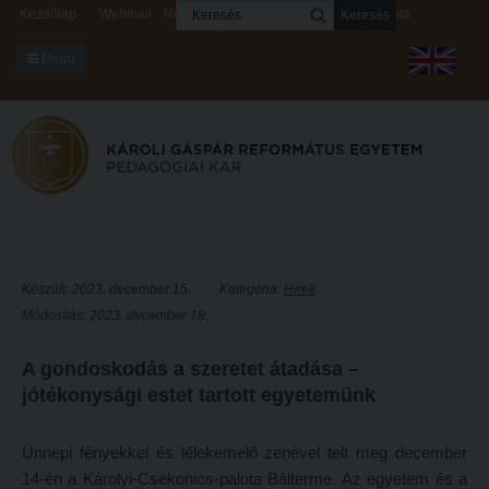
Keresés
Kezdőlap
Webmail
Neptun
Digitális rendszerek
Kapcsolat
Menü
KARUNKRÓL
Dékáni Hivatal
A kar vezetése
Intézményi lelkipásztor
Bizottságok
Készült: 2023. december 15.
Kategória:
Hírek
Módosítás: 2023. december 18.
KARUNKRÓL
Hitélet
Dékáni Hivatal
Intézetek
A gondoskodás a szeretet átadása –
jótékonysági estet tartott egyetemünk
A kar vezetése
Hittanoktató- és Kántorképző Intézet
Intézményi lelkipásztor
Pedagógusképző Intézet
Ünnepi fényekkel és lélekemelő zenével telt meg december
Bizottságok
Gyakorlati és Továbbképzési Intézet
14-én a Károlyi-Csekonics-palota Bálterme. Az egyetem és a