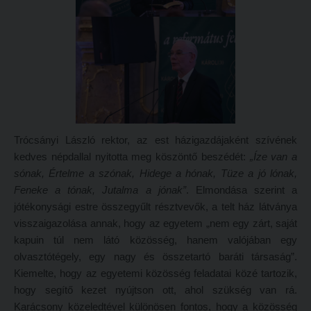
Átvétel más felsőoktatási intézményből
2026/2027. tanévre felvett hallgatók részére
Jelentkezési lapok, nyomtatványok
HÖK
Ösztöndíjak
Konzultációs időpontok
Szakirányú továbbképzések
Órarend
HALLGATÓINKNAK
Kari mentorok
Trócsányi László rektor, az est házigazdájaként szívének
2026/2027. tanévre felvett hallgatók részére
Ösztöndíjak és egyéb hallgatói pályázatok
kedves népdallal nyitotta meg köszöntő beszédét:
„Íze van a
HÖK
Kari pályázatok
sónak, Értelme a szónak, Hidege a hónak, Tüze a jó lónak,
Feneke a tónak, Jutalma a jónak”
. Elmondása szerint a
Konzultációs időpontok
Szakdolgozati tudnivalók
jótékonysági estre összegyűlt résztvevők, a telt ház látványa
Órarend
Tanulmányi határidők
visszaigazolása annak, hogy az egyetem „nem egy zárt, saját
Kari mentorok
kapuin túl nem látó közösség, hanem valójában egy
Tanulmányi Osztály
olvasztótégely, egy nagy és összetartó baráti társaság”.
Ösztöndíjak és egyéb hallgatói pályázatok
Kérelmek – nyomtatványok
Kiemelte, hogy az egyetemi közösség feladatai közé tartozik,
Kari pályázatok
Tanulmányi tájékoztató
hogy segítő kezet nyújtson ott, ahol szükség van rá.
Karácsony közeledtével különösen fontos, hogy a közösség
Szakdolgozati tudnivalók