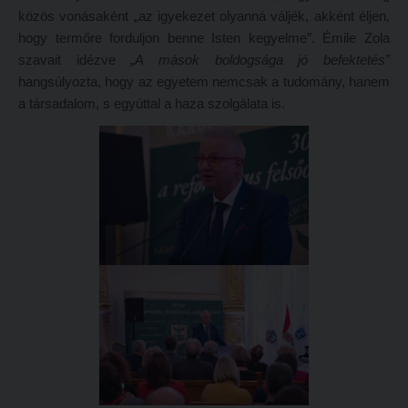
Tételsorok
közös vonásaként „az igyekezet olyanná váljék, akként éljen,
Tanulmányi határidők
Baleset-, munka- és tűzvédelmi megelőző ismeretek hallgatók részére
hogy termőre forduljon benne Isten kegyelme”. Émile Zola
szavait idézve
„A mások boldogsága jó befektetés”
Tanulmányi Osztály
Moodle, Teams, Microsoft, eduID
hangsúlyozta, hogy az egyetem nemcsak a tudomány, hanem
Kérelmek – nyomtatványok
ESEMÉNYEK
a társadalom, s egyúttal a haza szolgálata is.
Tanulmányi tájékoztató
Kárpátok alatt
Tételsorok
Kányádi-verseny
Baleset-, munka- és tűzvédelmi megelőző ismeretek hallgatók részére
Simonyi-verseny
Moodle, Teams, Microsoft, eduID
Psallite énekverseny
ESEMÉNYEK
Tanulva tanítani
Kárpátok alatt
Innováció a pedagógushivatásban
Kányádi-verseny
Tehetség - Hit - Identitás konferencia
Simonyi-verseny
Művészet határok nélkül
Psallite énekverseny
PedKaszt – Bethlen-pályázat