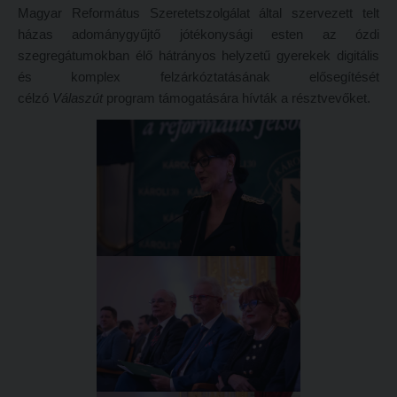
Magyar Református Szeretetszolgálat által szervezett telt
Hitélet
Minőségbiztosítás
házas adománygyűjtő jótékonysági esten az ózdi
Intézetek
Oktatóink
szegregátumokban élő hátrányos helyzetű gyerekek digitális
és komplex felzárkóztatásának elősegítését
Hittanoktató- és Kántorképző Intézet
Szabályzatok
célzó
Válaszút
program támogatására hívták a résztvevőket.
Pedagógusképző Intézet
Rektori utasítások
Gyakorlati és Továbbképzési Intézet
Határozatok
Minőségbiztosítás
Nemzetközi mobilitás
Oktatóink
Történeti áttekintés
Szabályzatok
Hasznos linkek
Rektori utasítások
Református Pedagógiai Intézet
Határozatok
OKTATÁS
Nemzetközi mobilitás
Képzéseink
Történeti áttekintés
Képzési helyszínek
Hasznos linkek
Nagykőrösi képzési hely