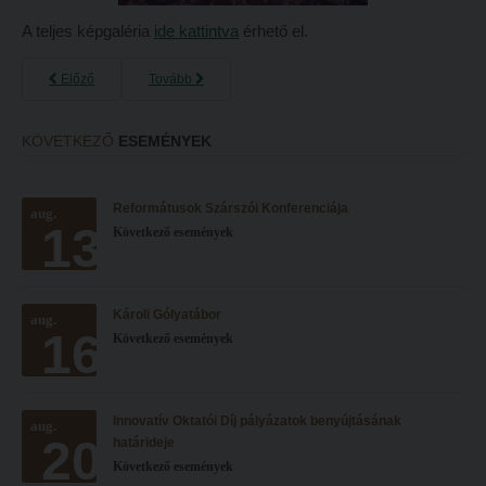
A teljes képgaléria
ide kattintva
érhető el.
Előző
Tovább
KÖVETKEZŐ
ESEMÉNYEK
Reformátusok Szárszói Konferenciája
aug.
13
Következő események
Károli Gólyatábor
aug.
16
Következő események
Innovatív Oktatói Díj pályázatok benyújtásának
aug.
20
határideje
Következő események