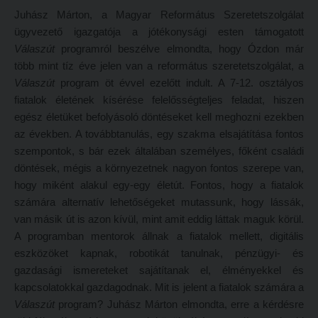
Tanulva tanítani
Galéria
Juhász Márton, a Magyar Református Szeretetszolgálat
ügyvezető igazgatója a jótékonysági esten támogatott
Innováció a pedagógushivatásban
Olvasás- és írástanítás komplex fonomimikával
Válaszút
programról beszélve elmondta, hogy Ózdon már
Tehetség - Hit - Identitás konferencia
SZOLGÁLTATÁSAINK
több mint tíz éve jelen van a református szeretetszolgálat, a
Válaszút
program öt évvel ezelőtt indult. A 7-12. osztályos
Művészet határok nélkül
Károli Református Könyv- és Ajándékbolt
fiatalok életének kísérése felelősségteljes feladat, hiszen
PedKaszt – Bethlen-pályázat
Kari könyvtár
egész életüket befolyásoló döntéseket kell meghozni ezekben
az években. A továbbtanulás, egy szakma elsajátítása fontos
Galéria
Kecskeméti campus könyvtár
szempontok, s bár ezek általában személyes, főként családi
Olvasás- és írástanítás komplex fonomimikával
Liberty katalógus
döntések, mégis a környezetnek nagyon fontos szerepe van,
hogy miként alakul egy-egy életút. Fontos, hogy a fiatalok
SZOLGÁLTATÁSAINK
Kutatástámogatás, láthatóság
számára alternatív lehetőségeket mutassunk, hogy lássák,
Károli Református Könyv- és Ajándékbolt
Online adatbázisok
van másik út is azon kívül, mint amit eddig láttak maguk körül.
A programban mentorok állnak a fiatalok mellett, digitális
Kari könyvtár
MTMT
eszközöket kapnak, robotikát tanulnak, pénzügyi- és
Kecskeméti campus könyvtár
MTMT GYIK
gazdasági ismereteket sajátítanak el, élményekkel és
kapcsolatokkal gazdagodnak. Mit is jelent a fiatalok számára a
Liberty katalógus
Open Access
Válaszút
program? Juhász Márton elmondta, erre a kérdésre
Kutatástámogatás, láthatóság
Repozitórium