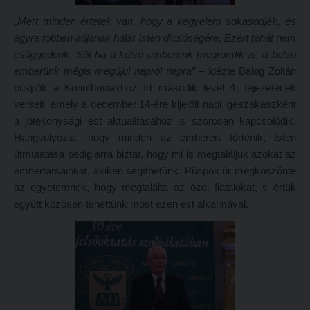
Tehetséggondozás
FELVÉTELIZŐKNEK
„Mert minden értetek van, hogy a kegyelem sokasodjék, és
Tudományos diákköri tevékenység
Pótfelvételi 2026
egyre többen adjanak hálát Isten dicsőségére. Ezért tehát nem
csüggedünk. Sőt ha a külső emberünk megromlik is, a belső
PedKaszt – Bethlen-pályázat
PK Felvételi Tájékoztató kiadvány
emberünk mégis megújul napról napra”
– idézte Balog Zoltán
Kari kutatási pályázatok
Hallgatói véleményvideók
püspök a Korinthusiakhoz írt második levél 4. fejezetének
Kari kiadványok
verseit, amely a december 14-ére kijelölt napi igeszakaszként
Intézményi pontok
a jótékonysági est aktualitásához is szorosan kapcsolódik.
FELVÉTELIZŐKNEK
Intézményi pontok igazolása
Hangsúlyozta, hogy minden az emberért történik, Isten
útmutatása pedig arra biztat, hogy mi is megtaláljuk azokat az
Pótfelvételi 2026
A 2026. évi pótfelvételi eljárás alkalmassági vizsga tudnivalói
embertársainkat, akiken segíthetünk. Püspök úr megköszönte
PK Felvételi Tájékoztató kiadvány
Hitéleti képzések jelentkezési lapja
az egyetemnek, hogy megtalálta az ózdi fiatalokat, s értük
együtt közösen tehettünk most ezen est alkalmával.
Hallgatói véleményvideók
Átvétel más felsőoktatási intézményből
Intézményi pontok
Jelentkezési lapok, nyomtatványok
Intézményi pontok igazolása
Ösztöndíjak
A 2026. évi pótfelvételi eljárás alkalmassági vizsga tudnivalói
Szakirányú továbbképzések
Hitéleti képzések jelentkezési lapja
HALLGATÓINKNAK