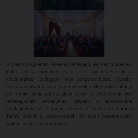
ECL nyelvvizsga
Díszoklevél igénylés
HÖK
A jótékonysági esten kivételes tehetségű, elismert művészek
léptek fel, az irodalom és a zene nyelvén szóltak a
közönséghez: Gyöngyösi Ivett zongoraművész, Kautzky
Armand és Márkus Luca színművészek mellett a Marczibányi
téri Kodály Iskola 4.A osztályos tanulói és egyetemünk első
tehetségkutató versenyének hallgatói is előadásaikkal
gazdagították az eseményt: Iváncsics Noémi és Horgosi
Tamás énekelt a résztvevőknek. Az esten közreműködött
Nyitrai László zongoraművész.