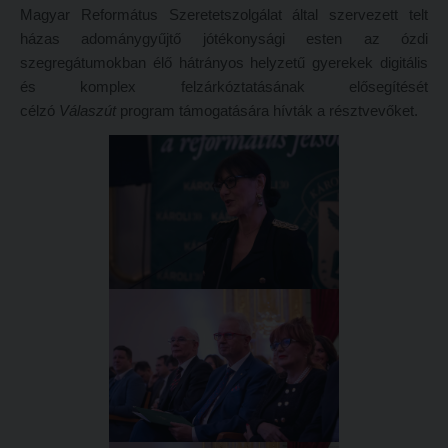
Magyar Református Szeretetszolgálat által szervezett telt
Hitélet
Minőségbiztosítás
házas adománygyűjtő jótékonysági esten az ózdi
Intézetek
Oktatóink
szegregátumokban élő hátrányos helyzetű gyerekek digitális
és komplex felzárkóztatásának elősegítését
Hittanoktató- és Kántorképző Intézet
Szabályzatok
célzó
Válaszút
program támogatására hívták a résztvevőket.
Pedagógusképző Intézet
Rektori utasítások
Gyakorlati és Továbbképzési Intézet
Határozatok
Minőségbiztosítás
Nemzetközi mobilitás
Oktatóink
Történeti áttekintés
Szabályzatok
Hasznos linkek
Rektori utasítások
Református Pedagógiai Intézet
Határozatok
OKTATÁS
Nemzetközi mobilitás
Képzéseink
Történeti áttekintés
Képzési helyszínek
Hasznos linkek
Nagykőrösi képzési hely