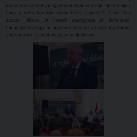
Tételsorok
közös vonásaként „az igyekezet olyanná váljék, akként éljen,
Tanulmányi határidők
Baleset-, munka- és tűzvédelmi megelőző ismeretek hallgatók részére
hogy termőre forduljon benne Isten kegyelme”. Émile Zola
szavait idézve
„A mások boldogsága jó befektetés”
Tanulmányi Osztály
Moodle, Teams, Microsoft, eduID
hangsúlyozta, hogy az egyetem nemcsak a tudomány, hanem
Kérelmek – nyomtatványok
ESEMÉNYEK
a társadalom, s egyúttal a haza szolgálata is.
Tanulmányi tájékoztató
Kárpátok alatt
Tételsorok
Kányádi-verseny
Baleset-, munka- és tűzvédelmi megelőző ismeretek hallgatók részére
Simonyi-verseny
Moodle, Teams, Microsoft, eduID
Psallite énekverseny
ESEMÉNYEK
Tanulva tanítani
Kárpátok alatt
Innováció a pedagógushivatásban
Kányádi-verseny
Tehetség - Hit - Identitás konferencia
Simonyi-verseny
Művészet határok nélkül
Psallite énekverseny
PedKaszt – Bethlen-pályázat