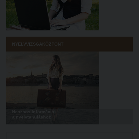
NYELVVIZSGAKÖZPONT
Hasznos Információk
a nyelvtanuláshoz