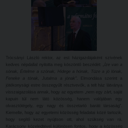
Átvétel más felsőoktatási intézményből
2026/2027. tanévre felvett hallgatók részére
Jelentkezési lapok, nyomtatványok
HÖK
Ösztöndíjak
Konzultációs időpontok
Szakirányú továbbképzések
Órarend
HALLGATÓINKNAK
Kari mentorok
Trócsányi László rektor, az est házigazdájaként szívének
2026/2027. tanévre felvett hallgatók részére
Ösztöndíjak és egyéb hallgatói pályázatok
kedves népdallal nyitotta meg köszöntő beszédét:
„Íze van a
HÖK
Kari pályázatok
sónak, Értelme a szónak, Hidege a hónak, Tüze a jó lónak,
Feneke a tónak, Jutalma a jónak”
. Elmondása szerint a
Konzultációs időpontok
Szakdolgozati tudnivalók
jótékonysági estre összegyűlt résztvevők, a telt ház látványa
Órarend
Tanulmányi határidők
visszaigazolása annak, hogy az egyetem „nem egy zárt, saját
Kari mentorok
kapuin túl nem látó közösség, hanem valójában egy
Tanulmányi Osztály
olvasztótégely, egy nagy és összetartó baráti társaság”.
Ösztöndíjak és egyéb hallgatói pályázatok
Kérelmek – nyomtatványok
Kiemelte, hogy az egyetemi közösség feladatai közé tartozik,
Kari pályázatok
Tanulmányi tájékoztató
hogy segítő kezet nyújtson ott, ahol szükség van rá.
Karácsony közeledtével különösen fontos, hogy a közösség
Szakdolgozati tudnivalók