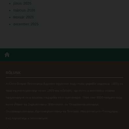
július, 2026
március, 2026
február, 2026
december, 2025
RÓLUNK
A Károli Gáspár Református Egyetem egyszerre nagy múltú (jogelőd alapítása: 1855) és
fiatal egyetem (jelenlegi nevén 1993 óta működik), így ötvözi a református oktatás
hagyományait és a szakmai megújulás iránti nyitottságot.
Több mint
9000 hallgató négy
karon (
Állam- és Jogtudományi; Bölcsészet- és Társadalomtudományi;
Gazdaságtudományi, Egészségtudományi és Szociális; Hittudományi és Pedagógiai
Kar
) folytathatja a tanulmányait.