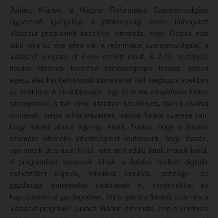
Tanulva tanítani
Galéria
Juhász Márton, a Magyar Református Szeretetszolgálat
ügyvezető igazgatója a jótékonysági esten támogatott
Innováció a pedagógushivatásban
Olvasás- és írástanítás komplex fonomimikával
Válaszút
programról beszélve elmondta, hogy Ózdon már
Tehetség - Hit - Identitás konferencia
SZOLGÁLTATÁSAINK
több mint tíz éve jelen van a református szeretetszolgálat, a
Válaszút
program öt évvel ezelőtt indult. A 7-12. osztályos
Művészet határok nélkül
Károli Református Könyv- és Ajándékbolt
fiatalok életének kísérése felelősségteljes feladat, hiszen
PedKaszt – Bethlen-pályázat
Kari könyvtár
egész életüket befolyásoló döntéseket kell meghozni ezekben
az években. A továbbtanulás, egy szakma elsajátítása fontos
Galéria
Kecskeméti campus könyvtár
szempontok, s bár ezek általában személyes, főként családi
Olvasás- és írástanítás komplex fonomimikával
Liberty katalógus
döntések, mégis a környezetnek nagyon fontos szerepe van,
hogy miként alakul egy-egy életút. Fontos, hogy a fiatalok
SZOLGÁLTATÁSAINK
Kutatástámogatás, láthatóság
számára alternatív lehetőségeket mutassunk, hogy lássák,
Károli Református Könyv- és Ajándékbolt
Online adatbázisok
van másik út is azon kívül, mint amit eddig láttak maguk körül.
A programban mentorok állnak a fiatalok mellett, digitális
Kari könyvtár
MTMT
eszközöket kapnak, robotikát tanulnak, pénzügyi- és
Kecskeméti campus könyvtár
MTMT GYIK
gazdasági ismereteket sajátítanak el, élményekkel és
kapcsolatokkal gazdagodnak. Mit is jelent a fiatalok számára a
Liberty katalógus
Open Access
Válaszút
program? Juhász Márton elmondta, erre a kérdésre
Kutatástámogatás, láthatóság
Repozitórium