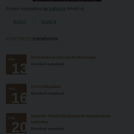
A teljes képgaléria
ide kattintva
érhető el.
Előző
Tovább
KÖVETKEZŐ
ESEMÉNYEK
Reformátusok Szárszói Konferenciája
aug.
13
Következő események
Károli Gólyatábor
aug.
16
Következő események
Innovatív Oktatói Díj pályázatok benyújtásának
aug.
20
határideje
Következő események