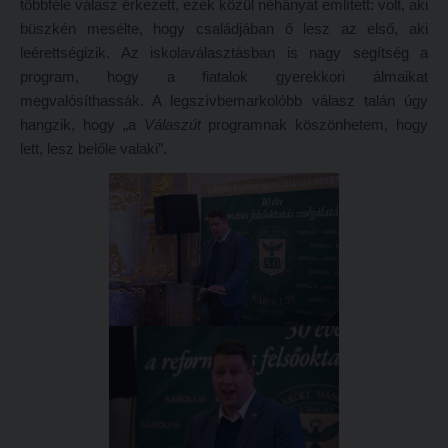
többféle válasz érkezett, ezek közül néhányat említett: volt, aki
Online adatbázisok
büszkén mesélte, hogy családjában ő lesz az első, aki
Kollégiumok
leérettségizik. Az iskolaválasztásban is nagy segítség a
MTMT
Nagykőrösi Kollégium
program, hogy a fiatalok gyerekkori álmaikat
MTMT GYIK
Óbudai Diákhotel
megvalósíthassák. A legszívbemarkolóbb válasz talán úgy
hangzik, hogy „a
Válaszút
programnak köszönhetem, hogy
Open Access
Kecskeméti Kollégium
lett, lesz belőle valaki”.
Repozitórium
Diákélet
Kollégiumok
Sport a Károlin
Nagykőrösi Kollégium
Károli Klub
Óbudai Diákhotel
Károli Egyetemi Lelkészség
Kecskeméti Kollégium
ECL nyelvvizsga
Diákélet
Díszoklevél igénylés
Sport a Károlin
HÖK
Károli Klub
Károli Egyetemi Lelkészség