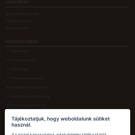
HÍRLEVELEK
Munkavállalói hírlevelek
Hallgatói hírlevelek
Alumni hírlevelek
HASZNOS
LINKEK
Adatvédelem
Arculati kézikönyv
Ösztöndíjak
Tanulmányi tájékoztatók
Letölthető nyomtatványok
Károli Egyetemi Lelkészség
Tanulmányi határidők PK
KAPCSOLAT
Tájékoztatjuk, hogy weboldalunk sütiket
használ.
Károli Gáspár Református Egyetem, Pedagógiai Kar
Cím:
2750 Nagykőrös, Hősök tere 5.
Az ezzel kapcsolatos adatvédelmi tájékoztatót