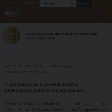
Keresés
Kezdőlap
Webmail
Neptun
Digitális rendszerek
Kapcsolat
Menü
KARUNKRÓL
Dékáni Hivatal
A kar vezetése
Intézményi lelkipásztor
Bizottságok
Készült: 2023. december 15.
Kategória:
Hírek
Módosítás: 2023. december 18.
KARUNKRÓL
Hitélet
Dékáni Hivatal
Intézetek
A gondoskodás a szeretet átadása –
jótékonysági estet tartott egyetemünk
A kar vezetése
Hittanoktató- és Kántorképző Intézet
Intézményi lelkipásztor
Pedagógusképző Intézet
Ünnepi fényekkel és lélekemelő zenével telt meg december
Bizottságok
Gyakorlati és Továbbképzési Intézet
14-én a Károlyi-Csekonics-palota Bálterme. Az egyetem és a