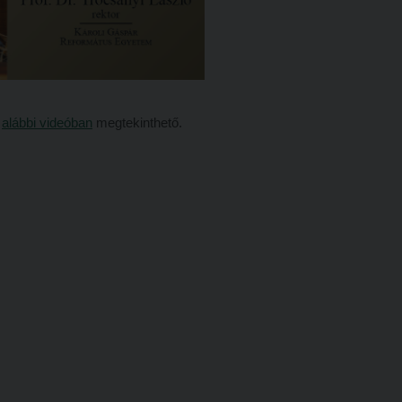
z
alábbi videóban
megtekinthető.