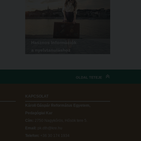
Hasznos Információk
a nyelvtanuláshoz
OLDAL TETEJE
KAPCSOLAT
Károli Gáspár Református Egyetem,
Pedagógiai Kar
Cím:
2750 Nagykőrös, Hősök tere 5.
Email:
pk.dth@kre.hu
Telefon:
+36 30 174 1934