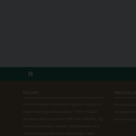
RÓLUNK
HÍRLEVELE
A Károli Gáspár Református Egyetem egyszerre
Munkavállalói
nagy múltú (jogelőd alapítása: 1855) és fiatal
Hallgatói hír
egyetem (jelenlegi nevén 1993 óta működik), így
Alumni hírlev
ötvözi a református oktatás hagyományait és a
szakmai megújulás iránti nyitottságot.
Több