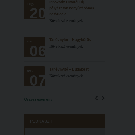
Innovatív Oktatói Díj
aug.
20
pályázatok benyújtásának
határideje
Következő események
Tanévnyitó – Nagykőrös
sze.
06
Következő események
Tanévnyitó – Budapest
sze.
07
Következő események
Összes esemény
PEDKASZT