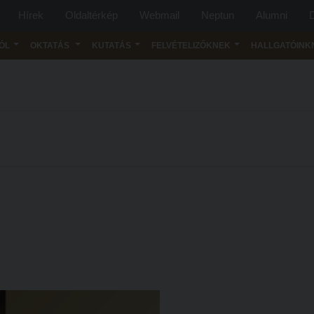
Hírek
Oldaltérkép
Webmail
Neptun
Alumni
D
ÓL
OKTATÁS
KUTATÁS
FELVÉTELIZŐKNEK
HALLGATÓINK