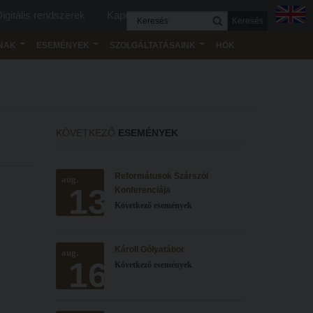
igitális rendszerek
Kapcsolat
Keresés
NAK
ESEMÉNYEK
SZOLGÁLTATÁSAINK
HÖK
KÖVETKEZŐ
ESEMÉNYEK
Reformátusok Szárszói
aug.
13
Konferenciája
Következő események
Károli Gólyatábor
aug.
16
Következő események