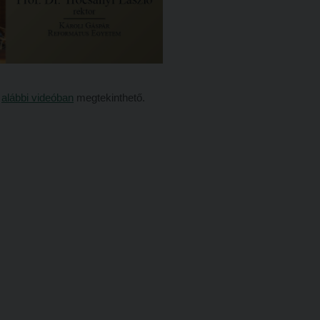
z
alábbi videóban
megtekinthető.