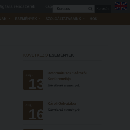
igitális rendszerek
Kapcsolat
Keresés
NAK
ESEMÉNYEK
SZOLGÁLTATÁSAINK
HÖK
KÖVETKEZŐ
ESEMÉNYEK
Reformátusok Szárszói
aug.
13
Konferenciája
Következő események
Károli Gólyatábor
aug.
16
Következő események