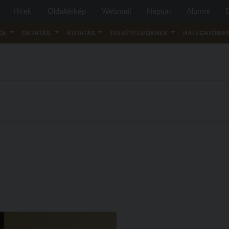
Hírek
Oldaltérkép
Webmail
Neptun
Alumni
D
ÓL
OKTATÁS
KUTATÁS
FELVÉTELIZŐKNEK
HALLGATÓINK