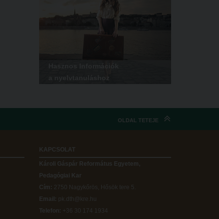
Hasznos Információk
a nyelvtanuláshoz
OLDAL TETEJE
KAPCSOLAT
Károli Gáspár Református Egyetem,
Pedagógiai Kar
Cím:
2750 Nagykőrös, Hősök tere 5.
Email:
pk.dth@kre.hu
Telefon:
+36 30 174 1934