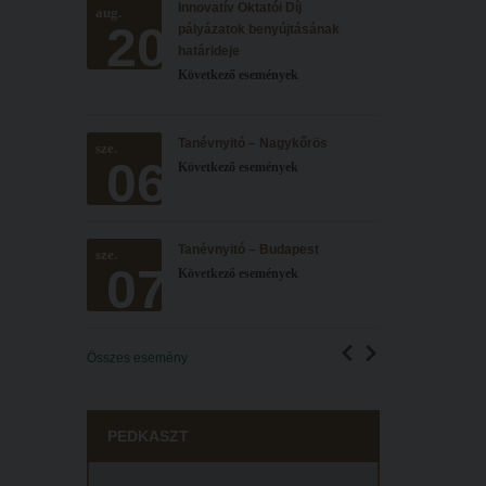
Innovatív Oktatói Díj
aug.
20
pályázatok benyújtásának
határideje
Következő események
Tanévnyitó – Nagykőrös
sze.
06
Következő események
Tanévnyitó – Budapest
sze.
07
Következő események
Összes esemény
PEDKASZT