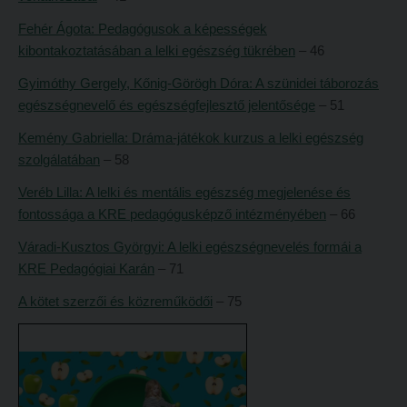
Tehetséggondozás
FELVÉTELIZŐKNEK
Fehér Ágota: Pedagógusok a képességek
Tudományos diákköri tevékenység
Pótfelvételi 2026
kibontakoztatásában a lelki egészség tükrében
– 46
PedKaszt – Bethlen-pályázat
PK Felvételi Tájékoztató kiadvány
Gyimóthy Gergely, Kőnig-Görögh Dóra: A szünidei táborozás
Kari kutatási pályázatok
egészségnevelő és egészségfejlesztő jelentősége
– 51
Hallgatói véleményvideók
Kari kiadványok
Kemény Gabriella: Dráma-játékok kurzus a lelki egészség
Intézményi pontok
szolgálatában
– 58
FELVÉTELIZŐKNEK
Intézményi pontok igazolása
Veréb Lilla: A lelki és mentális egészség megjelenése és
Pótfelvételi 2026
A 2026. évi pótfelvételi eljárás alkalmassági vizsga tudnivalói
fontossága a KRE pedagógusképző intézményében
– 66
PK Felvételi Tájékoztató kiadvány
Hitéleti képzések jelentkezési lapja
Váradi-Kusztos Györgyi: A lelki egészségnevelés formái a
KRE Pedagógiai Karán
Hallgatói véleményvideók
– 71
Átvétel más felsőoktatási intézményből
Intézményi pontok
A kötet szerzői és közreműködői
– 75
Jelentkezési lapok, nyomtatványok
Intézményi pontok igazolása
Ösztöndíjak
A 2026. évi pótfelvételi eljárás alkalmassági vizsga tudnivalói
Szakirányú továbbképzések
Hitéleti képzések jelentkezési lapja
HALLGATÓINKNAK