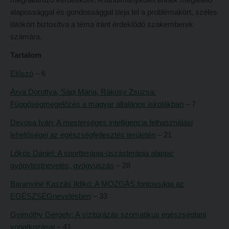
alapossággal és gondossággal tárja fel a problémakört, széles
Református Pedagógiai Intézet
Budapesti képzési hely
látókört biztosítva a téma iránt érdeklődő szakemberek
OKTATÁS
Marosvásárhelyi képzési hely
számára.
Képzéseink
Kecskeméti képzési hely
Tartalom
Képzési helyszínek
Mintatantervek
Előszó
– 6
Nagykőrösi képzési hely
Gyakorlati képzés
Árva Dorottya, Sápi Mária, Rákosy Zsuzsa:
Függőségmegelőzés a magyar általános iskolákban
– 7
Budapesti képzési hely
KUTATÁS
Devosa Iván: A mesterséges intelligencia felhasználási
Marosvásárhelyi képzési hely
Kari kutatócsoportok
lehetőségei az egészségfejlesztés területén
– 21
Kecskeméti képzési hely
Tehetséggondozás
Lőkös Dániel: A sportterápia-úszásterápia alapjai:
Mintatantervek
Tudományos diákköri tevékenység
gyógytestnevelés, gyógyúszás
– 28
Gyakorlati képzés
PedKaszt – Bethlen-pályázat
Baranyiné Kaszás Ildikó: A MOZGÁS fontossága az
EGÉSZSÉGnevelésben
– 33
KUTATÁS
Kari kutatási pályázatok
Gyimóthy Gergely: A vízitúrázás szomatikus egészségtani
Kari kutatócsoportok
Kari kiadványok
vonatkozásai
– 41