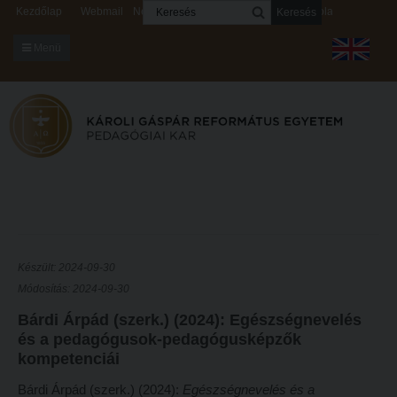
Keresés
Kezdőlap
Webmail
Neptun
Digitális rendszerek
Kapcsolat
Menü
KARUNKRÓL
Dékáni Hivatal
A kar vezetése
Intézményi lelkipásztor
Bizottságok
KARUNKRÓL
Hitélet
Készült: 2024-09-30
Dékáni Hivatal
Módosítás: 2024-09-30
Intézetek
Bárdi Árpád (szerk.) (2024): Egészségnevelés
A kar vezetése
Hittanoktató- és Kántorképző Intézet
és a pedagógusok-pedagógusképzők
Intézményi lelkipásztor
Pedagógusképző Intézet
kompetenciái
Bizottságok
Gyakorlati és Továbbképzési Intézet
Bárdi Árpád (szerk.) (2024):
Egészségnevelés és a