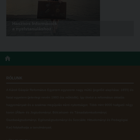
Hasznos Információk
a nyelvtanuláshoz
RÓLUNK
A Károli Gáspár Református Egyetem egyszerre nagy múltú (jogelőd alapítása: 1855) és
fiatal egyetem (jelenlegi nevén 1993 óta működik), így ötvözi a református oktatás
hagyományait és a szakmai megújulás iránti nyitottságot.
Több mint
9000 hallgató négy
karon (
Állam- és Jogtudományi; Bölcsészet- és Társadalomtudományi;
Gazdaságtudományi, Egészségtudományi és Szociális; Hittudományi és Pedagógiai
Kar
) folytathatja a tanulmányait.