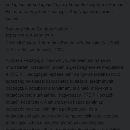
pedagógusok-pedagógusképzők kompetenciái,
Károli Gáspár
Hitélet
Minőségbiztosítás
Református Egyetem Pedagógiai Kar, Nagykőrös, online
Intézetek
Oktatóink
kiadás.
Hittanoktató- és Kántorképző Intézet
Szabályzatok
Szakmai lektor: Gombos Norbert
ISBN 978-615-6637-27-7
Pedagógusképző Intézet
Rektori utasítások
© Károli Gáspár Református Egyetem Pedagógiai Kar, 2024
Gyakorlati és Továbbképzési Intézet
Határozatok
© Szerzők, szerkesztők, 2024
Minőségbiztosítás
Nemzetközi mobilitás
A kötet a Pedagógiai Karon folyó „Neveléstudományi és
Oktatóink
Történeti áttekintés
módszertani kutatások” projekt „Egészségnevelés megújítása
a KRE PK pedagógusképzéseiben” alprojekt keretében folyó
Szabályzatok
Hasznos linkek
egészségneveléssel kapcsolatos kutatások eredményeit
Rektori utasítások
Református Pedagógiai Intézet
összegzi. A kötetben tíz tanulmány található, melyeket a
kutatócsoport munkatársai (nagyrészt a KRE PK oktatói-
Határozatok
OKTATÁS
kutatói) készítettek. A tanulmányok közös pontja az
Nemzetközi mobilitás
egészségnevelés, valamint a pedagógusok és a
Képzéseink
pedagógusképzők kapcsolódó kompetenciáinak fejlesztése,
Történeti áttekintés
Képzési helyszínek
mely napjainkban a neveléstudományi gondolkodás
Hasznos linkek
Nagykőrösi képzési hely
meghatározó kérdésköre. A tanulmánykötet ennek megfelelő