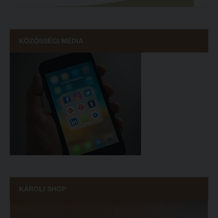
ECL nyelvvizsga
Díszoklevél igénylés
KÖZÖSSÉGI MÉDIA
HÖK
KÁROLI SHOP