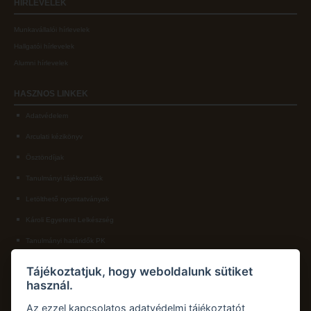
HÍRLEVELEK
Munkavállalói hírlevelek
Hallgatói hírlevelek
Alumni hírlevelek
HASZNOS
LINKEK
Adatvédelem
Arculati kézikönyv
Ösztöndíjak
Tanulmányi tájékoztatók
Letölthető nyomtatványok
Károli Egyetemi Lelkészség
Tanulmányi határidők PK
KAPCSOLAT
Tájékoztatjuk, hogy weboldalunk sütiket
használ.
Károli Gáspár Református Egyetem, Pedagógiai Kar
Cím:
2750 Nagykőrös, Hősök tere 5.
Az ezzel kapcsolatos adatvédelmi tájékoztatót