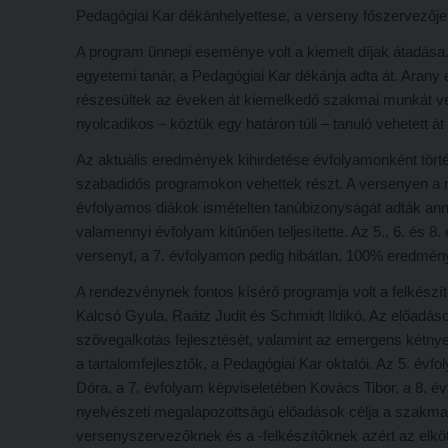
Pedagógiai Kar dékánhelyettese, a verseny főszervezője 
A program ünnepi eseménye volt a kiemelt díjak átadása.
egyetemi tanár, a Pedagógiai Kar dékánja adta át. Aran
részesültek az éveken át kiemelkedő szakmai munkát vé
nyolcadikos – köztük egy határon túli – tanuló vehetett á
Az aktuális eredmények kihirdetése évfolyamonként történ
szabadidős programokon vehettek részt. A versenyen a 
évfolyamos diákok ismételten tanúbizonyságát adták annak
valamennyi évfolyam kitűnően teljesítette. Az 5., 6. és
versenyt, a 7. évfolyamon pedig hibátlan, 100% eredmény
A rendezvénynek fontos kísérő programja volt a felkészí
Kalcsó Gyula, Raátz Judit és Schmidt Ildikó. Az előadáso
szövegalkotás fejlesztését, valamint az emergens kétny
a tartalomfejlesztők, a Pedagógiai Kar oktatói. Az 5. év
Dóra, a 7. évfolyam képviseletében Kovács Tibor, a 8. évf
nyelvészeti megalapozottságú előadások célja a szakmaisá
versenyszervezőknek és a -felkészítőknek azért az elköt