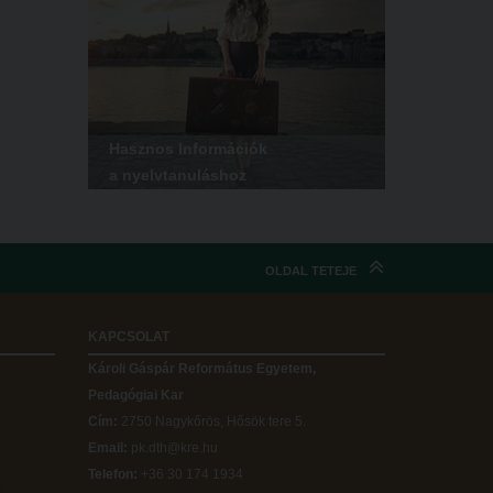
Hasznos Információk
a nyelvtanuláshoz
OLDAL TETEJE
KAPCSOLAT
Károli Gáspár Református Egyetem,
Pedagógiai Kar
Cím:
2750 Nagykőrös, Hősök tere 5.
Email:
pk.dth@kre.hu
Telefon:
+36 30 174 1934