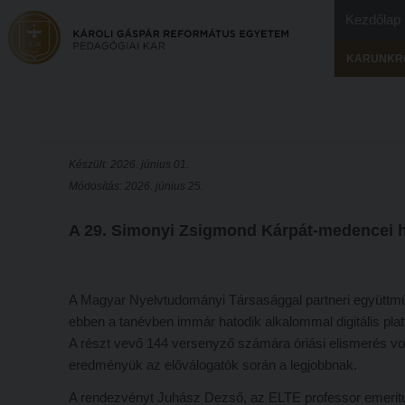
Kezdőlap
KARUNKR
Készült: 2026. június 01.
Módosítás: 2026. június 25.
A 29. Simonyi Zsigmond Kárpát-medencei h
A Magyar Nyelvtudományi Társasággal partneri együttmű
ebben a tanévben immár hatodik alkalommal digitális pl
A részt vevő 144 versenyző számára óriási elismerés volt
eredményük az előválogatók során a legjobbnak.
A rendezvényt Juhász Dezső, az ELTE professor emeritu