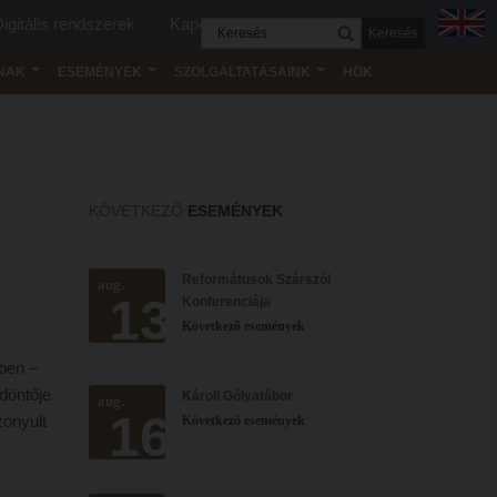
igitális rendszerek
Kapcsolat
Keresés
NAK
ESEMÉNYEK
SZOLGÁLTATÁSAINK
HÖK
KÖVETKEZŐ
ESEMÉNYEK
Reformátusok Szárszói
aug.
13
Konferenciája
Következő események
ben –
döntője.
Károli Gólyatábor
aug.
16
zonyult
Következő események