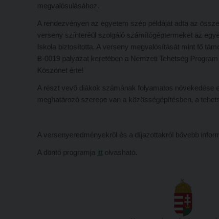
megvalósulásához.
A rendezvényen az egyetem szép példáját adta az össze
verseny színteréül szolgáló számítógéptermeket az egye
Iskola biztosította. A verseny megvalósítását mint fő 
B-0019 pályázat keretében a Nemzeti Tehetség Program (
Köszönet érte!
A részt vevő diákok számának folyamatos növekedése eg
meghatározó szerepe van a közösségépítésben, a tehet
A versenyeredményekről és a díjazottakról bővebb info
A döntő programja
itt
olvasható.