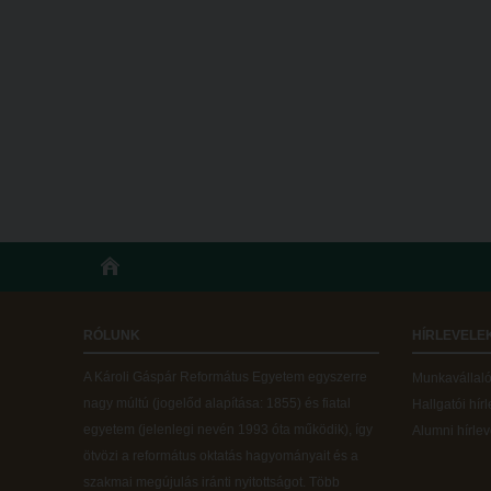
RÓLUNK
HÍRLEVELE
A Károli Gáspár Református Egyetem egyszerre
Munkavállalói
nagy múltú (jogelőd alapítása: 1855) és fiatal
Hallgatói hír
egyetem (jelenlegi nevén 1993 óta működik), így
Alumni hírlev
ötvözi a református oktatás hagyományait és a
szakmai megújulás iránti nyitottságot.
Több