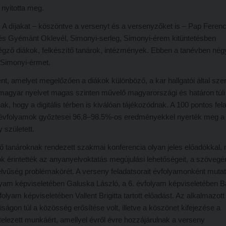
nyitotta meg.
 A díjakat – köszöntve a versenyt és a versenyzőket is – Pap Feren
y és Gyémánt Oklevél, Simonyi-serleg, Simonyi-érem kitüntetésben
gző diákok, felkészítő tanárok, intézmények. Ebben a tanévben nég
t Simonyi-érmet.
t, amelyet megelőzően a diákok különböző, a kar hallgatói által sze
magyar nyelvet magas szinten művelő magyarországi és határon túli
, hogy a digitális térben is kiválóan tájékozódnak. A 100 pontos fel
 8. évfolyamok győztesei 96,8–98.5%-os eredményekkel nyerték meg a
 született.
tő tanároknak rendezett szakmai konferencia olyan jeles előadókkal, 
k érintették az anyanyelvoktatás megújulási lehetőségeit, a szövegé
elvűség problémakörét. A verseny feladatsorait évfolyamonként mutat
folyam képviseletében Galuska László, a 6. évfolyam képviseletében 
olyam képviseletében Vallent Brigitta tartott előadást. Az alkalmazott
gon túl a közösség erősítése volt, illetve a köszönet kifejezése a
elezett munkáért, amellyel évről évre hozzájárulnak a verseny