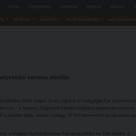
Hírek
Oldaltérkép
Webmail
Neptun
Alumni
D
ÓL
OKTATÁS
KUTATÁS
FELVÉTELIZŐKNEK
HALLGATÓINK
elyesírási verseny döntője
ködésben 2026. május 23-án zajlott le a Pedagógiai Kar szervezésé
atformon – a Simonyi Zsigmond Kárpát-medencei helyesírási verseny 
 a döntőbe jutás, hiszen mintegy 30 000 benevezett tanuló között bi
sa, a Magyar Nyelvtudományi Társaság elnöke és Tóth Etelka, a