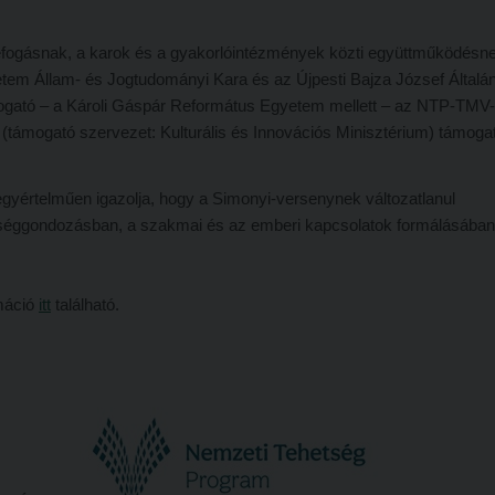
fogásnak, a karok és a gyakorlóintézmények közti együttműködésne
tem Állam- és Jogtudományi Kara és az Újpesti Bajza József Általá
támogató – a Károli Gáspár Református Egyetem mellett – az NTP-TMV
támogató szervezet: Kulturális és Innovációs Minisztérium) támogat
yértelműen igazolja, hogy a Simonyi-versenynek változatlanul
séggondozásban, a szakmai és az emberi kapcsolatok formálásában
rmáció
itt
található.