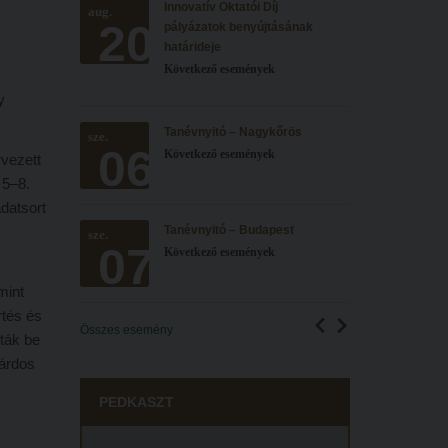
Innovatív Oktatói Díj
aug.
20
pályázatok benyújtásának
határideje
c
Következő események
y
Tanévnyitó – Nagykőrös
sze.
06
Következő események
rvezett
 5–8.
adatsort
Tanévnyitó – Budapest
sze.
07
Következő események
mint
rtés és
Összes esemény
ták be
Bárdos
PEDKASZT