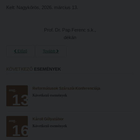
Kelt: Nagykőrös, 2026. március 13.
Prof. Dr. Pap Ferenc s.k.,
dékán
Előző
Tovább
KÖVETKEZŐ
ESEMÉNYEK
Reformátusok Szárszói Konferenciája
aug.
13
Következő események
Károli Gólyatábor
aug.
16
Következő események