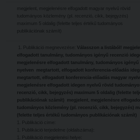
Online adatbázisok
megjelent, megjelenésre elfogadott magyar nyelvű rövid
Kollégiumok
tudományos közlemény (pl. recenzió, cikk, bejegyzés)
MTMT
Nagykőrösi Kollégium
maximum 5 oldalig (felette teljes értékű tudományos
MTMT GYIK
Óbudai Diákhotel
publikációnak számít)
Open Access
Kecskeméti Kollégium
1. Publikáció megnevezése:
Válasszon a listából! megjel
Repozitórium
Diákélet
elfogadott tanulmány, tudományos igényű recenzió ideg
megjelenésre elfogadott tanulmány, tudományos igényű
Kollégiumok
Sport a Károlin
nyelven megtartott, elfogadott konferencia-előadás ide
Nagykőrösi Kollégium
Károli Klub
megtartott, elfogadott konferencia-előadás magyar nyel
Óbudai Diákhotel
megjelenésre elfogadott idegen nyelvű rövid tudományo
Károli Egyetemi Lelkészség
recenzió, cikk, bejegyzés) maximum 5 oldalig (felette te
Kecskeméti Kollégium
ECL nyelvvizsga
publikációnak számít) megjelent, megjelenésre elfogado
Diákélet
Díszoklevél igénylés
tudományos közlemény (pl. recenzió, cikk, bejegyzés) m
(felette teljes értékű tudományos publikációnak számít)
Sport a Károlin
HÖK
1. Publikáció címe:
Károli Klub
1. Publikáció terjedelme (oldalszáma):
1. Publikáció megjelenési helye:
Károli Egyetemi Lelkészség