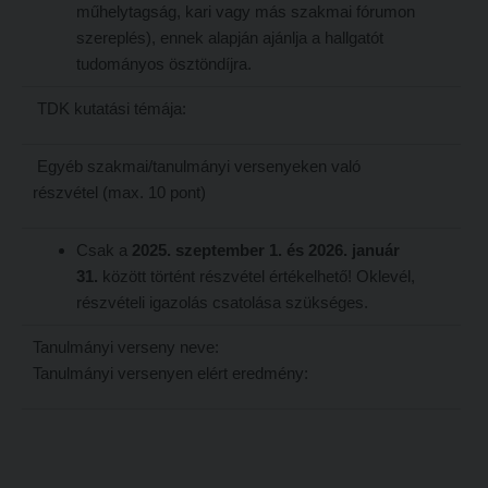
műhelytagság, kari vagy más szakmai fórumon
szereplés), ennek alapján ajánlja a hallgatót
tudományos ösztöndíjra.
TDK kutatási témája:
Egyéb szakmai/tanulmányi versenyeken való
részvétel (max. 10 pont)
Csak a
2025. szeptember 1. és 2026. január
31.
között történt részvétel értékelhető! Oklevél,
részvételi igazolás csatolása szükséges.
Tanulmányi verseny neve:
Tanulmányi versenyen elért eredmény: