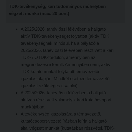
TDK-tevékenység, kari tudományos műhelyben
végzett munka (max. 20 pont)
A 2025/2026. tanév őszi félévében a hallgató
aktív TDK-tevékenységet folytatott (aktív TDK
tevékenységnek minősül, ha a pályázó a
2025/2026. tanév őszi félévében részt vett a kari
TDK- / OTDK-fordulón, amennyiben az
megrendezésre került. Amennyiben nem, aktív
TDK kutatómunkát folytatott témavezetői
igazolás alapján. Mindkét esetben témavezetői
igazolást szükséges csatolni).
A 2025/2026. tanév őszi félévében a hallgató
aktívan részt vett valamelyik kari kutatócsoport
munkájában.
A tevékenység igazolására a témavezető,
kutatócsoport-vezető írásban leírja a hallgató
által végzett munkát (kutatásban részvétel, TDK-