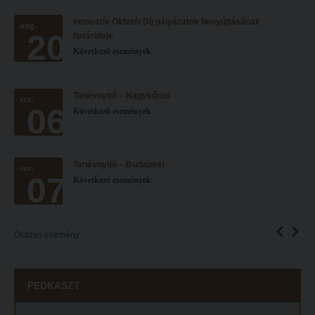
Innovatív Oktatói Díj pályázatok benyújtásának
aug.
20
határideje
Következő események
Tanévnyitó – Nagykőrös
sze.
06
Következő események
Tanévnyitó – Budapest
sze.
07
Következő események
Összes esemény
PEDKASZT