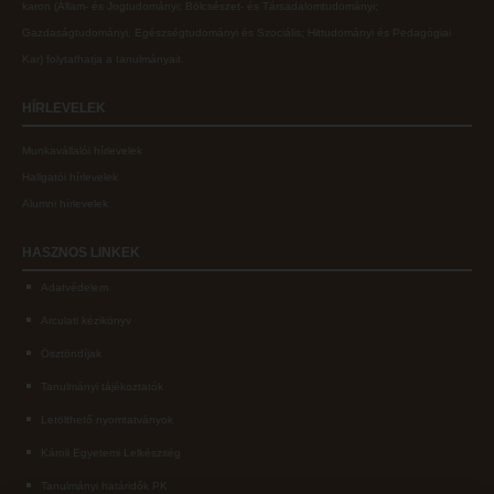
karon (
Állam- és Jogtudományi; Bölcsészet- és Társadalomtudományi;
Gazdaságtudományi, Egészségtudományi és Szociális; Hittudományi és Pedagógiai
Kar
) folytathatja a tanulmányait.
HÍRLEVELEK
Munkavállalói hírlevelek
Hallgatói hírlevelek
Alumni hírlevelek
HASZNOS
LINKEK
Adatvédelem
Arculati kézikönyv
Ösztöndíjak
Tanulmányi tájékoztatók
Letölthető nyomtatványok
Károli Egyetemi Lelkészség
Tanulmányi határidők PK