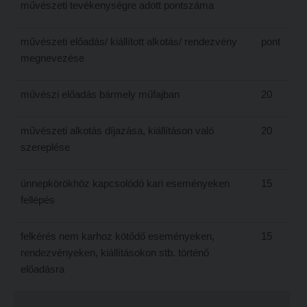
művészeti tevékenységre adott pontszáma
művészeti előadás/ kiállított alkotás/ rendezvény
pont
megnevezése
művészi előadás bármely műfajban
20
művészeti alkotás díjazása, kiállításon való
20
szereplése
ünnepkörökhöz kapcsolódó kari eseményeken
15
fellépés
felkérés nem karhoz kötődő eseményeken,
15
rendezvényeken, kiállításokon stb. történő
előadásra