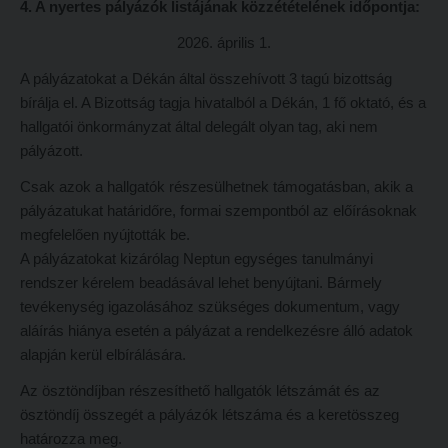
4. A nyertes pályázók listájának közzétételének időpontja:
Tehetséggondozás
FELVÉTELIZŐKNEK
2026. április 1.
Tudományos diákköri tevékenység
Pótfelvételi 2026
A pályázatokat a Dékán által összehívott 3 tagú bizottság
PedKaszt – Bethlen-pályázat
PK Felvételi Tájékoztató kiadvány
bírálja el. A Bizottság tagja hivatalból a Dékán, 1 fő oktató, és a
Kari kutatási pályázatok
Hallgatói véleményvideók
hallgatói önkormányzat által delegált olyan tag, aki nem
Kari kiadványok
pályázott.
Intézményi pontok
Csak azok a hallgatók részesülhetnek támogatásban, akik a
FELVÉTELIZŐKNEK
Intézményi pontok igazolása
pályázatukat határidőre, formai szempontból az előírásoknak
Pótfelvételi 2026
A 2026. évi pótfelvételi eljárás alkalmassági vizsga tudnivalói
megfelelően nyújtották be.
A pályázatokat kizárólag Neptun egységes tanulmányi
PK Felvételi Tájékoztató kiadvány
Hitéleti képzések jelentkezési lapja
rendszer kérelem beadásával lehet benyújtani. Bármely
Hallgatói véleményvideók
Átvétel más felsőoktatási intézményből
tevékenység igazolásához szükséges dokumentum, vagy
aláírás hiánya esetén a pályázat a rendelkezésre álló adatok
Intézményi pontok
Jelentkezési lapok, nyomtatványok
alapján kerül elbírálására.
Intézményi pontok igazolása
Ösztöndíjak
Az ösztöndíjban részesíthető hallgatók létszámát és az
A 2026. évi pótfelvételi eljárás alkalmassági vizsga tudnivalói
Szakirányú továbbképzések
ösztöndíj összegét a pályázók létszáma és a keretösszeg
Hitéleti képzések jelentkezési lapja
határozza meg.
HALLGATÓINKNAK