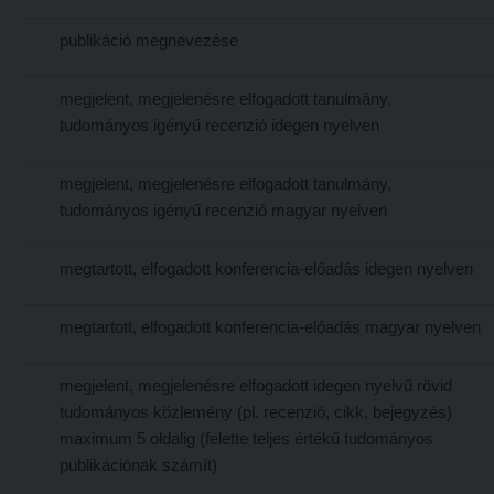
Tanulva tanítani
Galéria
publikáció megnevezése
Innováció a pedagógushivatásban
Olvasás- és írástanítás komplex fonomimikával
Tehetség - Hit - Identitás konferencia
megjelent, megjelenésre elfogadott tanulmány,
SZOLGÁLTATÁSAINK
tudományos igényű recenzió idegen nyelven
Művészet határok nélkül
Károli Református Könyv- és Ajándékbolt
PedKaszt – Bethlen-pályázat
Kari könyvtár
megjelent, megjelenésre elfogadott tanulmány,
Galéria
tudományos igényű recenzió magyar nyelven
Kecskeméti campus könyvtár
Olvasás- és írástanítás komplex fonomimikával
Liberty katalógus
megtartott, elfogadott konferencia-előadás idegen nyelven
SZOLGÁLTATÁSAINK
Kutatástámogatás, láthatóság
megtartott, elfogadott konferencia-előadás magyar nyelven
Károli Református Könyv- és Ajándékbolt
Online adatbázisok
Kari könyvtár
MTMT
megjelent, megjelenésre elfogadott idegen nyelvű rövid
Kecskeméti campus könyvtár
MTMT GYIK
tudományos közlemény (pl. recenzió, cikk, bejegyzés)
maximum 5 oldalig (felette teljes értékű tudományos
Liberty katalógus
Open Access
publikációnak számít)
Kutatástámogatás, láthatóság
Repozitórium