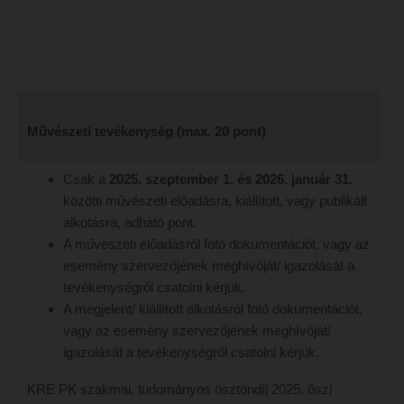
ECL nyelvvizsga
Díszoklevél igénylés
HÖK
Művészeti tevékenység (max. 20 pont)
Csak a
2025. szeptember 1. és 2026. január 31.
közötti művészeti előadásra, kiállított, vagy publikált
alkotásra, adható pont.
A művészeti előadásról fotó dokumentációt, vagy az
esemény szervezőjének meghívóját/ igazolását a
tevékenységről csatolni kérjük.
A megjelent/ kiállított alkotásról fotó dokumentációt,
vagy az esemény szervezőjének meghívóját/
igazolását a tevékenységről csatolni kérjük.
KRE PK szakmai, tudományos ösztöndíj 2025. őszi