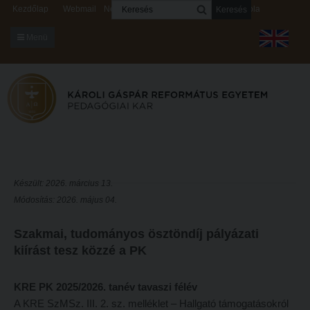
Keresés
Kezdőlap
Webmail
Neptun
Digitális rendszerek
Kapcsolat
Menü
KARUNKRÓL
Dékáni Hivatal
A kar vezetése
Intézményi lelkipásztor
Bizottságok
Készült: 2026. március 13.
Módosítás: 2026. május 04.
KARUNKRÓL
Hitélet
Dékáni Hivatal
Intézetek
Szakmai, tudományos ösztöndíj pályázati
kiírást tesz közzé a PK
A kar vezetése
Hittanoktató- és Kántorképző Intézet
Intézményi lelkipásztor
Pedagógusképző Intézet
KRE PK 2025/2026. tanév tavaszi félév
Bizottságok
Gyakorlati és Továbbképzési Intézet
A KRE SzMSz. III. 2. sz. melléklet – Hallgató támogatásokról