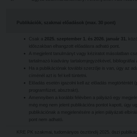
Tételsorok
Tanulmányi határidők
Baleset-, munka- és tűzvédelmi megelőző ismeretek hallgatók részére
Tanulmányi Osztály
Moodle, Teams, Microsoft, eduID
Publikációk, szakmai előadások (max. 30 pont)
Kérelmek – nyomtatványok
ESEMÉNYEK
Csak a
2025. szeptember 1. és 2026. január 31.
közö
Tanulmányi tájékoztató
Kárpátok alatt
időszakban elhangzott előadásra adható pont.
A megjelent tanulmányt vagy kéziratot másolatban csat
Tételsorok
Kányádi-verseny
tartalmazó kiadvány tartalomjegyzékével, bibliográfiai 
Baleset-, munka- és tűzvédelmi megelőző ismeretek hallgatók részére
Simonyi-verseny
Ha a publikációnak további szerzője is van, úgy az ada
Moodle, Teams, Microsoft, eduID
címénél azt is fel kell tüntetni.
Psallite énekverseny
Előadás esetén igazolni kell az előadás megtörténtét (p
ESEMÉNYEK
Tanulva tanítani
programfüzet, absztrakt).
Amennyiben a korábbi félévben a pályázó egy megjelen
Kárpátok alatt
Innováció a pedagógushivatásban
még meg nem jelent publikációra pontot kapott, úgy 
Kányádi-verseny
Tehetség - Hit - Identitás konferencia
publikációnak a megjelenésére a jelen pályázati elbír
pont nem adható.
Simonyi-verseny
Művészet határok nélkül
Psallite énekverseny
PedKaszt – Bethlen-pályázat
KRE PK szakmai, tudományos ösztöndíj 2025. őszi publikác