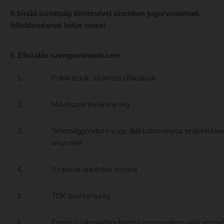
Átvétel más felsőoktatási intézményből
A bíráló bizottság döntésével szemben jogorvoslatnak,
2026/2027. tanévre felvett hallgatók részére
fellebbezésnek helye nincs!
Jelentkezési lapok, nyomtatványok
HÖK
Ösztöndíjak
Konzultációs időpontok
5. Elbírálás szempontrendszere:
Szakirányú továbbképzések
Órarend
1.
Publikációk, szakmai előadások
HALLGATÓINKNAK
Kari mentorok
2026/2027. tanévre felvett hallgatók részére
Ösztöndíjak és egyéb hallgatói pályázatok
2.
Művészeti tevékenység
HÖK
Kari pályázatok
3.
Tehetséggondozó vagy diáktudományos projektekbe
Konzultációs időpontok
Szakdolgozati tudnivalók
részvétel
Órarend
Tanulmányi határidők
4.
Szakmai önkéntes munka
Kari mentorok
Tanulmányi Osztály
Ösztöndíjak és egyéb hallgatói pályázatok
Kérelmek – nyomtatványok
5.
TDK tevékenység
Kari pályázatok
Tanulmányi tájékoztató
6.
Egyéb szakmai/tanulmányi versenyeken való részvé
Szakdolgozati tudnivalók