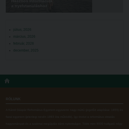
Hasznos Információk
a nyelvtanuláshoz
július, 2026
március, 2026
február, 2026
december, 2025
RÓLUNK
A Károli Gáspár Református Egyetem egyszerre nagy múltú (jogelőd alapítása: 1855) és
fiatal egyetem (jelenlegi nevén 1993 óta működik), így ötvözi a református oktatás
hagyományait és a szakmai megújulás iránti nyitottságot.
Több mint
9000 hallgató négy