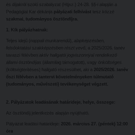
és díjakról szóló szabályzat (Htjsz.) 24-28. §§-i alapján a
Hitélet
Minőségbiztosítás
Pedagógiai Kar dékánja
pályázati felhívást
tesz közzé
Intézetek
Oktatóink
szakmai, tudományos ösztöndíjra.
Hittanoktató- és Kántorképző Intézet
Szabályzatok
1. Kik pályázhatnak:
Pedagógusképző Intézet
Rektori utasítások
Teljes idejű (
nappali munkarendű
),
alapképzésben,
felsőoktatási szakképzésben
Gyakorlati és Továbbképzési Intézet
részt vevő
, a 2025/2026. tanév
Határozatok
tavaszi félévben
aktív hallgatói
jogviszonnyal rendelkező
Minőségbiztosítás
Nemzetközi mobilitás
állami ösztöndíjas
(államilag támogatott), vagy
önköltséges
Oktatóink
Történeti áttekintés
(költségtérítéses) hallgató részesülhet, aki a
2025/2026. tanév
őszi félévben a tantervi követelményeken túlmutató
Szabályzatok
Hasznos linkek
(tudományos, művészeti) tevékenységet végzett.
Rektori utasítások
Református Pedagógiai Intézet
Határozatok
2. Pályázatok leadásának határideje, helye, összege:
OKTATÁS
Nemzetközi mobilitás
Az ösztöndíj jelentkezés alapján nyújtható.
Képzéseink
Történeti áttekintés
Pályázat leadási határideje:
2026. március 27. (péntek) 12:00
Képzési helyszínek
óra
Hasznos linkek
Nagykőrösi képzési hely