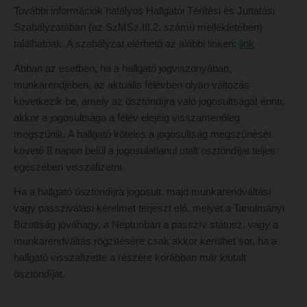
További információk hatályos Hallgatói Térítési és Juttatási
Szabályzatában (az SzMSz.III.2. számú mellékletében)
találhatóak. A szabályzat elérhető az alábbi linken:
link
Abban az esetben, ha a hallgató jogviszonyában,
munkarendjében, az aktuális félévben olyan változás
következik be, amely az ösztöndíjra való jogosultságát érinti,
akkor a jogosultsága a félév elejéig visszamenőleg
megszűnik. A hallgató köteles a jogosultság megszűnését
követő 8 napon belül a jogosulatlanul utalt ösztöndíjat teljes
egészében visszafizetni.
Ha a hallgató ösztöndíjra jogosult, majd munkarendváltási
vagy passziválási kérelmet terjeszt elő, melyet a Tanulmányi
Bizottság jóváhagy, a Neptunban a passzív státusz, vagy a
munkarendváltás rögzítésére csak akkor kerülhet sor, ha a
hallgató visszafizette a részére korábban már kiutalt
ösztöndíjat.