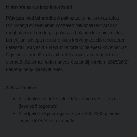
Hiánypótlásra nincs lehetőség!
Református Pedagógiai Intézet
Budapesti képzési hely
Pályázat leadási módja:
A pályázatot a hallgató az adott
OKTATÁS
Marosvásárhelyi képzési hely
tanulmányi év félévében közzétett pályázati felhívásban
Képzéseink
Kecskeméti képzési hely
meghatározott módon, a pályázati határidő lejártáig köteles
benyújtani a Neptun elektronikus kérvénykezelő rendszeren
Képzési helyszínek
Mintatantervek
keresztül. Pályázni a Neptunba történő belépést követően az
Nagykőrösi képzési hely
Gyakorlati képzés
Ügyintézés menüpont alatt a Kérvények almenüpontban
elérhető „Szakmai, tudományos ösztöndíj kérelem 2025/26/2”
Budapesti képzési hely
KUTATÁS
kérvény benyújtásával lehet.
Marosvásárhelyi képzési hely
Kari kutatócsoportok
Kecskeméti képzési hely
Tehetséggondozás
3. Kizáró okok:
Mintatantervek
Tudományos diákköri tevékenység
A hallgató nem teljes idejű képzésben vesz részt
Gyakorlati képzés
(levelező tagozat)
;
PedKaszt – Bethlen-pályázat
A hallgató hallgatói jogviszonya a 2025/2026. tanév
KUTATÁS
Kari kutatási pályázatok
tavaszi félévében
nem aktív.
Kari kutatócsoportok
Kari kiadványok