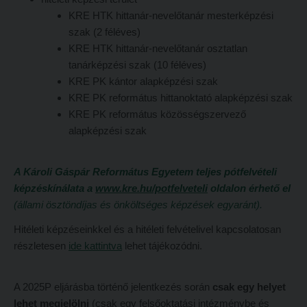
KRE HTK hittanár-nevelőtanár mesterképzési
Református Pedagógiai Intézet
Budapesti képzési hely
szak (2 féléves)
OKTATÁS
Marosvásárhelyi képzési hely
KRE HTK hittanár-nevelőtanár osztatlan
tanárképzési szak (10 féléves)
Képzéseink
Kecskeméti képzési hely
KRE PK kántor alapképzési szak
Képzési helyszínek
Mintatantervek
KRE PK református hittanoktató alapképzési szak
KRE PK református közösségszervező
Nagykőrösi képzési hely
Gyakorlati képzés
alapképzési szak
Budapesti képzési hely
KUTATÁS
Marosvásárhelyi képzési hely
Kari kutatócsoportok
A Károli Gáspár Református Egyetem teljes pótfelvételi
képzéskínálata a
www.kre.hu/potfelveteli
oldalon érhető el
Kecskeméti képzési hely
Tehetséggondozás
(állami ösztöndíjas és önköltséges képzések egyaránt).
Mintatantervek
Tudományos diákköri tevékenység
Hitéleti képzéseinkkel és a hitéleti felvételivel kapcsolatosan
Gyakorlati képzés
PedKaszt – Bethlen-pályázat
részletesen
ide kattintva
lehet tájékozódni.
KUTATÁS
Kari kutatási pályázatok
A 2025P eljárásba történő jelentkezés során
csak egy helyet
Kari kutatócsoportok
Kari kiadványok
lehet megjelölni
(csak egy felsőoktatási intézménybe és