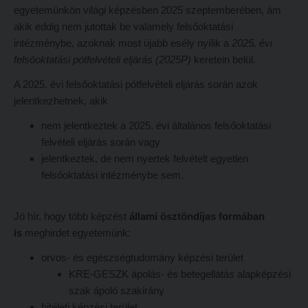
egyetemünkön világi képzésben 2025 szeptemberében, ám
Hitélet
Minőségbiztosítás
akik eddig nem jutottak be valamely felsőoktatási
Intézetek
Oktatóink
intézménybe, azoknak most újabb esély nyílik a
2025. évi
felsőoktatási pótfelvételi eljárás (2025P)
keretein belül.
Hittanoktató- és Kántorképző Intézet
Szabályzatok
A 2025. évi felsőoktatási pótfelvételi eljárás során azok
Pedagógusképző Intézet
Rektori utasítások
jelentkezhetnek, akik
Gyakorlati és Továbbképzési Intézet
Határozatok
nem jelentkeztek a 2025. évi általános felsőoktatási
Minőségbiztosítás
Nemzetközi mobilitás
felvételi eljárás során vagy
Oktatóink
Történeti áttekintés
jelentkeztek, de nem nyertek felvételt egyetlen
felsőoktatási intézménybe sem.
Szabályzatok
Hasznos linkek
Rektori utasítások
Református Pedagógiai Intézet
Jó hír, hogy több képzést
állami ösztöndíjas formában
Határozatok
is
meghirdet egyetemünk:
OKTATÁS
Nemzetközi mobilitás
orvos- és egészségtudomány képzési terület
Képzéseink
KRE-GESZK ápolás- és betegellátás alapképzési
Történeti áttekintés
Képzési helyszínek
szak ápoló szakirány
Hasznos linkek
Nagykőrösi képzési hely
hitéleti képzési terület