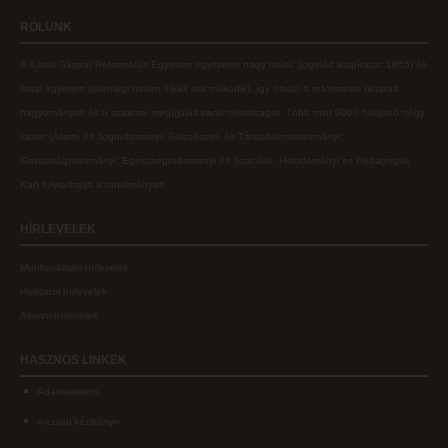
RÓLUNK
A Károli Gáspár Református Egyetem egyszerre nagy múltú (jogelőd alapítása: 1855) és
fiatal egyetem (jelenlegi nevén 1993 óta működik), így ötvözi a református oktatás
hagyományait és a szakmai megújulás iránti nyitottságot.
Több mint
9000 hallgató négy
karon (
Állam- és Jogtudományi; Bölcsészet- és Társadalomtudományi;
Gazdaságtudományi, Egészségtudományi és Szociális; Hittudományi és Pedagógiai
Kar
) folytathatja a tanulmányait.
HÍRLEVELEK
Munkavállalói hírlevelek
Hallgatói hírlevelek
Alumni hírlevelek
HASZNOS
LINKEK
Adatvédelem
Arculati kézikönyv