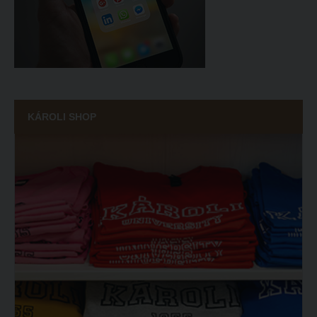
ECL nyelvvizsga
Díszoklevél igénylés
HÖK
KÁROLI SHOP