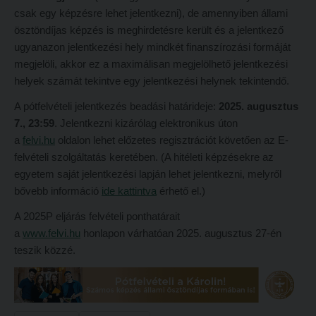
Tehetséggondozás
FELVÉTELIZŐKNEK
csak egy képzésre lehet jelentkezni), de amennyiben állami
ösztöndíjas képzés is meghirdetésre került és a jelentkező
Tudományos diákköri tevékenység
Pótfelvételi 2026
ugyanazon jelentkezési hely mindkét finanszírozási formáját
PedKaszt – Bethlen-pályázat
PK Felvételi Tájékoztató kiadvány
megjelöli, akkor ez a maximálisan megjelölhető jelentkezési
helyek számát tekintve egy jelentkezési helynek tekintendő.
Kari kutatási pályázatok
Hallgatói véleményvideók
Kari kiadványok
A pótfelvételi jelentkezés beadási határideje:
2025. augusztus
Intézményi pontok
7., 23:59
. Jelentkezni kizárólag elektronikus úton
FELVÉTELIZŐKNEK
Intézményi pontok igazolása
a
felvi.hu
oldalon lehet előzetes regisztrációt követően az E‐
felvételi szolgáltatás keretében. (A hitéleti képzésekre az
Pótfelvételi 2026
A 2026. évi pótfelvételi eljárás alkalmassági vizsga tudnivalói
egyetem saját jelentkezési lapján lehet jelentkezni, melyről
PK Felvételi Tájékoztató kiadvány
Hitéleti képzések jelentkezési lapja
bővebb információ
ide kattintva
érhető el.)
Hallgatói véleményvideók
Átvétel más felsőoktatási intézményből
A 2025P eljárás felvételi ponthatárait
a
Intézményi pontok
www.felvi.hu
honlapon várhatóan 2025. augusztus 27-én
Jelentkezési lapok, nyomtatványok
teszik közzé.
Intézményi pontok igazolása
Ösztöndíjak
A 2026. évi pótfelvételi eljárás alkalmassági vizsga tudnivalói
Szakirányú továbbképzések
Hitéleti képzések jelentkezési lapja
HALLGATÓINKNAK