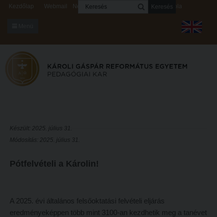
Keresés
Kezdőlap
Webmail
Neptun
Digitális rendszerek
Kapcsolat
Menü
KARUNKRÓL
Dékáni Hivatal
A kar vezetése
Intézményi lelkipásztor
Bizottságok
Készült: 2025. július 31.
Módosítás: 2025. július 31.
KARUNKRÓL
Hitélet
Dékáni Hivatal
Intézetek
Pótfelvételi a Károlin!
A kar vezetése
Hittanoktató- és Kántorképző Intézet
Intézményi lelkipásztor
Pedagógusképző Intézet
A 2025. évi általános felsőoktatási felvételi eljárás
Bizottságok
Gyakorlati és Továbbképzési Intézet
eredményeképpen több mint 3100-an kezdhetik meg a tanévet