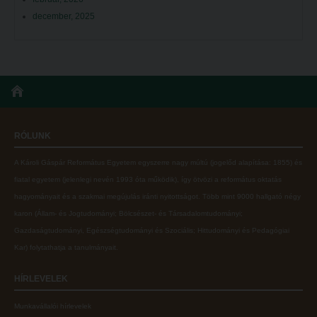
december, 2025
RÓLUNK
A Károli Gáspár Református Egyetem egyszerre nagy múltú (jogelőd alapítása: 1855) és
fiatal egyetem (jelenlegi nevén 1993 óta működik), így ötvözi a református oktatás
hagyományait és a szakmai megújulás iránti nyitottságot.
Több mint
9000 hallgató négy
karon (
Állam- és Jogtudományi; Bölcsészet- és Társadalomtudományi;
Gazdaságtudományi, Egészségtudományi és Szociális; Hittudományi és Pedagógiai
Kar
) folytathatja a tanulmányait.
HÍRLEVELEK
Munkavállalói hírlevelek