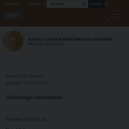
Keresés
Kezdőlap
Webmail
Neptun
Digitális rendszerek
Kapcsolat
Menü
KARUNKRÓL
Dékáni Hivatal
A kar vezetése
Intézményi lelkipásztor
Bizottságok
Készült: 2025. június 18.
Módosítás: 2025. június 19.
KARUNKRÓL
Hitélet
Dékáni Hivatal
Intézetek
Záróvizsga beosztások
A kar vezetése
Hittanoktató- és Kántorképző Intézet
Intézményi lelkipásztor
Pedagógusképző Intézet
Frissítve: 2025.06.19.
Bizottságok
Gyakorlati és Továbbképzési Intézet