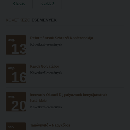
Előző
Tovább
KÖVETKEZŐ
ESEMÉNYEK
Reformátusok Szárszói Konferenciája
aug.
13
Következő események
Károli Gólyatábor
aug.
16
Következő események
Innovatív Oktatói Díj pályázatok benyújtásának
aug.
20
határideje
Következő események
Tanévnyitó – Nagykőrös
sze.