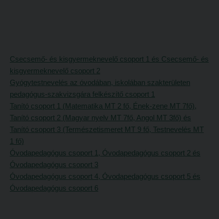
Tanulva tanítani
Galéria
Innováció a pedagógushivatásban
Olvasás- és írástanítás komplex fonomimikával
Tehetség - Hit - Identitás konferencia
SZOLGÁLTATÁSAINK
Művészet határok nélkül
Csecsemő- és kisgyermeknevelő csoport 1 és Csecsemő- és
Károli Református Könyv- és Ajándékbolt
kisgyermeknevelő csoport 2
PedKaszt – Bethlen-pályázat
Kari könyvtár
Gyógytestnevelés az óvodában, iskolában szakterületen
Galéria
pedagógus-szakvizsgára felkészítő csoport 1
Kecskeméti campus könyvtár
Tanító csoport 1 (Matematika MT 2 fő, Ének-zene MT 7fő),
Olvasás- és írástanítás komplex fonomimikával
Liberty katalógus
Tanító csoport 2 (Magyar nyelv MT 7fő, Angol MT 3fő) és
SZOLGÁLTATÁSAINK
Tanító csoport 3 (Természetismeret MT 9 fő, Testnevelés MT
Kutatástámogatás, láthatóság
1 fő)
Károli Református Könyv- és Ajándékbolt
Online adatbázisok
Óvodapedagógus csoport 1, Óvodapedagógus csoport 2 és
Kari könyvtár
MTMT
Óvodapedagógus csoport 3
Óvodapedagógus csoport 4, Óvodapedagógus csoport 5 és
Kecskeméti campus könyvtár
MTMT GYIK
Óvodapedagógus csoport 6
Liberty katalógus
Open Access
Kutatástámogatás, láthatóság
Repozitórium