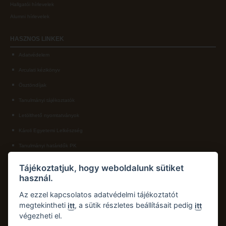
Hallgatói hírlevelek
Alumni hírlevelek
HASZNOS
LINKEK
Adatvédelem
Arculati kézikönyv
Ösztöndíjak
Tanulmányi tájékoztatók
Letölthető nyomtatványok
Károli Egyetemi Lelkészség
Tanulmányi határidők PK
KAPCSOLAT
Tájékoztatjuk, hogy weboldalunk sütiket
használ.
Károli Gáspár Református Egyetem, Pedagógiai Kar
Cím:
2750 Nagykőrös, Hősök tere 5.
Az ezzel kapcsolatos adatvédelmi tájékoztatót
Email:
pk.dth@kre.hu
megtekintheti
, a sütik részletes beállításait pedig
itt
itt
végezheti el.
Telefon:
+36 30 174 1934