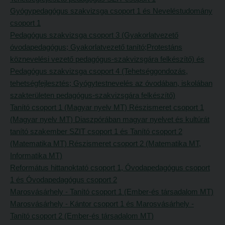
Tehetséggondozás
FELVÉTELIZŐKNEK
Gyógypedagógus szakvizsga csoport 1 és Neveléstudomány
Tudományos diákköri tevékenység
csoport 1
Pótfelvételi 2026
Pedagógus szakvizsga csoport 3 (Gyakorlatvezető
PedKaszt – Bethlen-pályázat
PK Felvételi Tájékoztató kiadvány
óvodapedagógus; Gyakorlatvezető tanító;Protestáns
Kari kutatási pályázatok
köznevelési vezető pedagógus-szakvizsgára felkészítő) és
Hallgatói véleményvideók
Pedagógus szakvizsga csoport 4 (Tehetséggondozás,
Kari kiadványok
Intézményi pontok
tehetségfejlesztés; Gyógytestnevelés az óvodában, iskolában
szakterületen pedagógus-szakvizsgára felkészítő)
FELVÉTELIZŐKNEK
Intézményi pontok igazolása
Tanító csoport 1 (Magyar nyelv MT) Részismeret csoport 1
Pótfelvételi 2026
A 2026. évi pótfelvételi eljárás alkalmassági vizsga tudnivalói
(Magyar nyelv MT) Diaszpórában magyar nyelvet és kultúrát
PK Felvételi Tájékoztató kiadvány
tanító szakember SZIT csoport 1 és Tanító csoport 2
Hitéleti képzések jelentkezési lapja
(Matematika MT) Részismeret csoport 2 (Matematika MT,
Hallgatói véleményvideók
Átvétel más felsőoktatási intézményből
Informatika MT)
Intézményi pontok
Jelentkezési lapok, nyomtatványok
Református hittanoktató csoport 1, Óvodapedagógus csoport
1 és Óvodapedagógus csoport 2
Intézményi pontok igazolása
Ösztöndíjak
Marosvásárhely - Tanító csoport 1 (Ember-és társadalom MT)
A 2026. évi pótfelvételi eljárás alkalmassági vizsga tudnivalói
Szakirányú továbbképzések
Marosvásárhely - Kántor csoport 1 és Marosvásárhely -
Tanító csoport 2 (Ember-és társadalom MT)
Hitéleti képzések jelentkezési lapja
HALLGATÓINKNAK