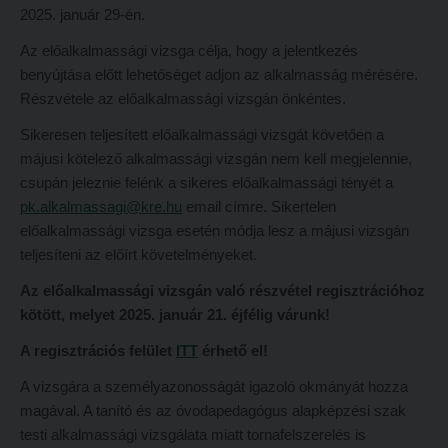
2025. január 29-én.
Hitélet
Minőségbiztosítás
Az előalkalmassági vizsga célja, hogy a jelentkezés
Intézetek
Oktatóink
benyújtása előtt lehetőséget adjon az alkalmasság mérésére.
Hittanoktató- és Kántorképző Intézet
Szabályzatok
Részvétele az előalkalmassági vizsgán önkéntes.
Pedagógusképző Intézet
Rektori utasítások
Sikeresen teljesített előalkalmassági vizsgát követően a
májusi kötelező alkalmassági vizsgán nem kell megjelennie,
Gyakorlati és Továbbképzési Intézet
Határozatok
csupán jeleznie felénk a sikeres előalkalmassági tényét a
Minőségbiztosítás
Nemzetközi mobilitás
pk.alkalmassagi@kre.hu
email címre. Sikertelen
Oktatóink
Történeti áttekintés
előalkalmassági vizsga esetén módja lesz a májusi vizsgán
teljesíteni az előírt követelményeket.
Szabályzatok
Hasznos linkek
Az előalkalmassági vizsgán való részvétel regisztrációhoz
Rektori utasítások
Református Pedagógiai Intézet
kötött, melyet 2025. január 21. éjfélig várunk!
Határozatok
OKTATÁS
A regisztrációs felület
ITT
érhető el!
Nemzetközi mobilitás
Képzéseink
A vizsgára a személyazonosságát igazoló okmányát hozza
Történeti áttekintés
magával. A tanító és az óvodapedagógus alapképzési szak
Képzési helyszínek
testi alkalmassági vizsgálata miatt tornafelszerelés is
Hasznos linkek
Nagykőrösi képzési hely