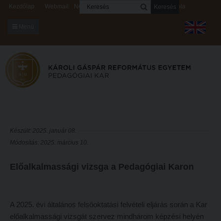
Keresés
Kezdőlap
Webmail
Neptun
Digitális rendszerek
Kapcsolat
Menü
KARUNKRÓL
Dékáni Hivatal
A kar vezetése
Intézményi lelkipásztor
Bizottságok
Készült: 2025. január 08.
Módosítás: 2025. március 10.
KARUNKRÓL
Hitélet
Dékáni Hivatal
Intézetek
Előalkalmassági vizsga a Pedagógiai Karon
A kar vezetése
Hittanoktató- és Kántorképző Intézet
Intézményi lelkipásztor
Pedagógusképző Intézet
A 2025. évi általános felsőoktatási felvételi eljárás során a Kar
Bizottságok
Gyakorlati és Továbbképzési Intézet
előalkalmassági vizsgát szervez mindhárom képzési helyén