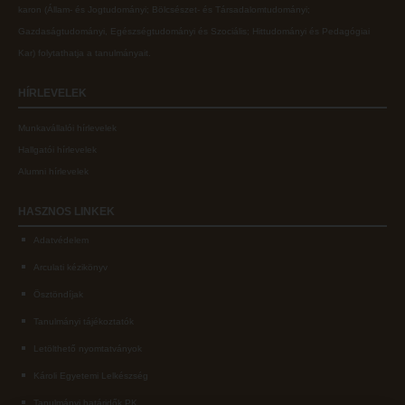
karon (
Állam- és Jogtudományi; Bölcsészet- és Társadalomtudományi;
Gazdaságtudományi, Egészségtudományi és Szociális; Hittudományi és Pedagógiai
Kar
) folytathatja a tanulmányait.
HÍRLEVELEK
Munkavállalói hírlevelek
Hallgatói hírlevelek
Alumni hírlevelek
HASZNOS
LINKEK
Adatvédelem
Arculati kézikönyv
Ösztöndíjak
Tanulmányi tájékoztatók
Letölthető nyomtatványok
Károli Egyetemi Lelkészség
Tanulmányi határidők PK