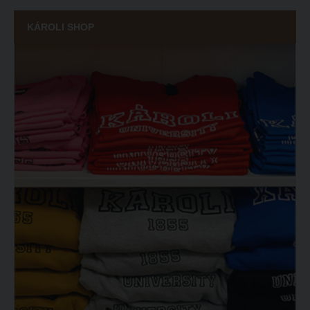
ECL nyelvvizsga
KÁROLI SHOP
Díszoklevél igénylés
HÖK