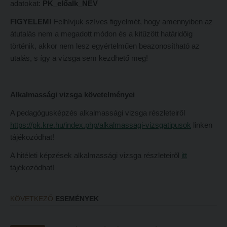
adatokat:
PK_előalk_NÉV
Tehetséggondozás
FELVÉTELIZŐKNEK
FIGYELEM!
Felhívjuk szíves figyelmét, hogy amennyiben az
Tudományos diákköri tevékenység
Pótfelvételi 2026
átutalás nem a megadott módon és a kitűzött határidőig
PedKaszt – Bethlen-pályázat
PK Felvételi Tájékoztató kiadvány
történik, akkor nem lesz egyértelműen beazonosítható az
utalás, s így a vizsga sem kezdhető meg!
Kari kutatási pályázatok
Hallgatói véleményvideók
Kari kiadványok
Intézményi pontok
Alkalmassági vizsga követelményei
FELVÉTELIZŐKNEK
Intézményi pontok igazolása
A pedagógusképzés alkalmassági vizsga részleteiről
Pótfelvételi 2026
A 2026. évi pótfelvételi eljárás alkalmassági vizsga tudnivalói
https://pk.kre.hu/index.php/alkalmassagi-vizsgatipusok
linken
PK Felvételi Tájékoztató kiadvány
Hitéleti képzések jelentkezési lapja
tájékozódhat!
Hallgatói véleményvideók
Átvétel más felsőoktatási intézményből
A hitéleti képzések alkalmassági vizsga részleteiről
itt
tájékozódhat!
Intézményi pontok
Jelentkezési lapok, nyomtatványok
Intézményi pontok igazolása
Ösztöndíjak
KÖVETKEZŐ
ESEMÉNYEK
A 2026. évi pótfelvételi eljárás alkalmassági vizsga tudnivalói
Szakirányú továbbképzések
Hitéleti képzések jelentkezési lapja
HALLGATÓINKNAK