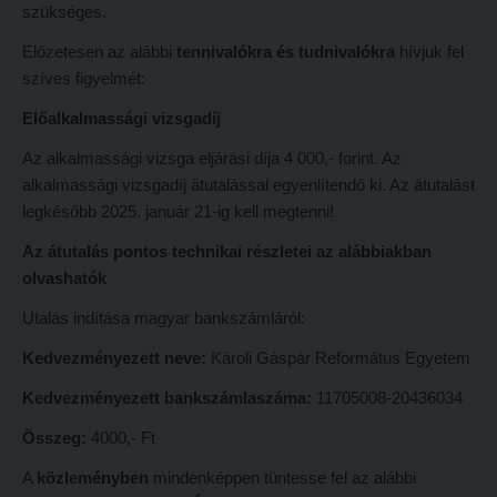
szükséges.
Református Pedagógiai Intézet
Budapesti képzési hely
Előzetesen az alábbi
tennivalókra és tudnivalókra
hívjuk fel
OKTATÁS
Marosvásárhelyi képzési hely
szíves figyelmét
:
Képzéseink
Kecskeméti képzési hely
Előalkalmassági vizsgadíj
Képzési helyszínek
Mintatantervek
Az alkalmassági vizsga eljárási díja 4 000,- forint. Az
alkalmassági vizsgadíj átutalással egyenlítendő ki. Az átutalást
Nagykőrösi képzési hely
Gyakorlati képzés
legkésőbb 2025. január 21-ig kell megtenni!
Budapesti képzési hely
KUTATÁS
Az átutalás pontos technikai részletei az alábbiakban
Marosvásárhelyi képzési hely
Kari kutatócsoportok
olvashatók
Kecskeméti képzési hely
Tehetséggondozás
Utalás indítása magyar bankszámláról:
Mintatantervek
Tudományos diákköri tevékenység
Kedvezményezett neve:
Károli Gáspár Református Egyetem
Gyakorlati képzés
PedKaszt – Bethlen-pályázat
Kedvezményezett bankszámlaszáma:
11705008-20436034
KUTATÁS
Kari kutatási pályázatok
Összeg:
4000,- Ft
Kari kutatócsoportok
Kari kiadványok
A
közleményben
mindenképpen tüntesse fel az alábbi