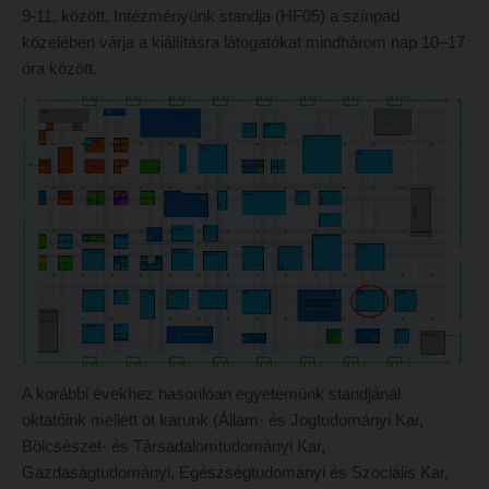
9-11. között. Intézményünk standja (HF05) a színpad
Hitélet
Minőségbiztosítás
közelében várja a kiállításra látogatókat mindhárom nap 10–17
Intézetek
Oktatóink
óra között.
Hittanoktató- és Kántorképző Intézet
Szabályzatok
Pedagógusképző Intézet
Rektori utasítások
Gyakorlati és Továbbképzési Intézet
Határozatok
Minőségbiztosítás
Nemzetközi mobilitás
Oktatóink
Történeti áttekintés
Szabályzatok
Hasznos linkek
Rektori utasítások
Református Pedagógiai Intézet
Határozatok
OKTATÁS
A korábbi évekhez hasonlóan egyetemünk standjánál
Nemzetközi mobilitás
Képzéseink
oktatóink mellett öt karunk (Állam- és Jogtudományi Kar,
Történeti áttekintés
Bölcsészet- és Társadalomtudományi Kar,
Képzési helyszínek
Gazdaságtudományi, Egészségtudományi és Szociális Kar,
Hasznos linkek
Nagykőrösi képzési hely