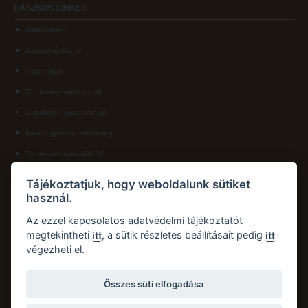
HASZNOS
LINKEK
Adatvédelem
Arculati kézikönyv
Ösztöndíjak
Tanulmányi tájékoztatók
Letölthető nyomtatványok
Károli Egyetemi Lelkészség
Tanulmányi határidők PK
KAPCSOLAT
Tájékoztatjuk, hogy weboldalunk sütiket
használ.
Károli Gáspár Református Egyetem, Pedagógiai Kar
Cím:
2750 Nagykőrös, Hősök tere 5.
Az ezzel kapcsolatos adatvédelmi tájékoztatót
Email:
pk.dth@kre.hu
megtekintheti
, a sütik részletes beállításait pedig
itt
itt
végezheti el.
Telefon:
+36 30 174 1934
Összes süti elfogadása