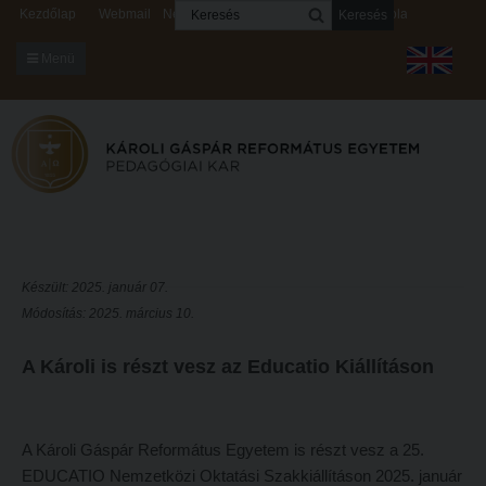
Keresés
Kezdőlap
Webmail
Neptun
Digitális rendszerek
Kapcsolat
Menü
KARUNKRÓL
Dékáni Hivatal
A kar vezetése
Intézményi lelkipásztor
Bizottságok
Készült: 2025. január 07.
Módosítás: 2025. március 10.
KARUNKRÓL
Hitélet
Dékáni Hivatal
Intézetek
A Károli is részt vesz az Educatio Kiállításon
A kar vezetése
Hittanoktató- és Kántorképző Intézet
Intézményi lelkipásztor
Pedagógusképző Intézet
A Károli Gáspár Református Egyetem is részt vesz a 25.
Bizottságok
Gyakorlati és Továbbképzési Intézet
EDUCATIO Nemzetközi Oktatási Szakkiállításon 2025. január