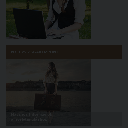
NYELVVIZSGAKÖZPONT
Hasznos Információk
a nyelvtanuláshoz