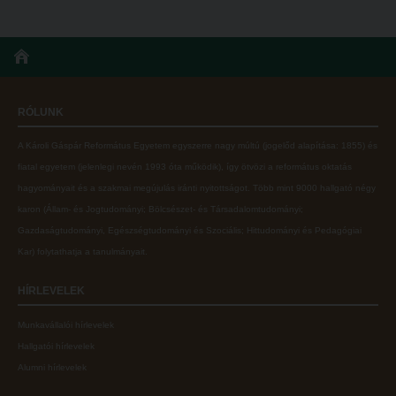
RÓLUNK
A Károli Gáspár Református Egyetem egyszerre nagy múltú (jogelőd alapítása: 1855) és
fiatal egyetem (jelenlegi nevén 1993 óta működik), így ötvözi a református oktatás
hagyományait és a szakmai megújulás iránti nyitottságot.
Több mint
9000 hallgató négy
karon (
Állam- és Jogtudományi; Bölcsészet- és Társadalomtudományi;
Gazdaságtudományi, Egészségtudományi és Szociális; Hittudományi és Pedagógiai
Kar
) folytathatja a tanulmányait.
HÍRLEVELEK
Munkavállalói hírlevelek
Hallgatói hírlevelek
Alumni hírlevelek