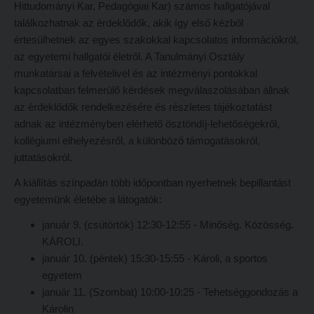
Hittudományi Kar, Pedagógiai Kar) számos hallgatójával
Református Pedagógiai Intézet
találkozhatnak az érdeklődők, akik így első kézből
Budapesti képzési hely
értesülhetnek az egyes szakokkal kapcsolatos információkról,
OKTATÁS
Marosvásárhelyi képzési hely
az egyetemi hallgatói életről. A Tanulmányi Osztály
Képzéseink
Kecskeméti képzési hely
munkatársai a felvételivel és az intézményi pontokkal
kapcsolatban felmerülő kérdések megválaszolásában állnak
Képzési helyszínek
Mintatantervek
az érdeklődők rendelkezésére és részletes tájékoztatást
Nagykőrösi képzési hely
Gyakorlati képzés
adnak az intézményben elérhető ösztöndíj-lehetőségekről,
kollégiumi elhelyezésről, a különböző támogatásokról,
Budapesti képzési hely
KUTATÁS
juttatásokról.
Marosvásárhelyi képzési hely
Kari kutatócsoportok
A kiállítás színpadán több időpontban nyerhetnek bepillantást
Kecskeméti képzési hely
Tehetséggondozás
egyetemünk életébe a látogatók:
Mintatantervek
Tudományos diákköri tevékenység
január 9. (csütörtök) 12:30-12:55 - Minőség. Közösség.
KÁROLI.
Gyakorlati képzés
PedKaszt – Bethlen-pályázat
január 10. (péntek) 15:30-15:55 - Károli, a sportos
KUTATÁS
Kari kutatási pályázatok
egyetem
január 11. (Szombat) 10:00-10:25 - Tehetséggondozás a
Kari kutatócsoportok
Kari kiadványok
Károlin