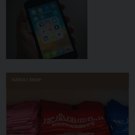
ECL nyelvvizsga
Díszoklevél igénylés
HÖK
KÁROLI SHOP