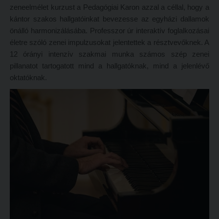
zeneelmélet kurzust a Pedagógiai Karon azzal a céllal, hogy a
Hitélet
Minőségbiztosítás
kántor szakos hallgatóinkat bevezesse az egyházi dallamok
Intézetek
Oktatóink
önálló harmonizálásába. Professzor úr interaktív foglalkozásai
életre szóló zenei impulzusokat jelentettek a résztvevőknek. A
Hittanoktató- és Kántorképző Intézet
Szabályzatok
12 órányi intenzív szakmai munka számos szép zenei
Pedagógusképző Intézet
Rektori utasítások
pillanatot tartogatott mind a hallgatóknak, mind a jelenlévő
oktatóknak.
Gyakorlati és Továbbképzési Intézet
Határozatok
Minőségbiztosítás
Nemzetközi mobilitás
Oktatóink
Történeti áttekintés
Szabályzatok
Hasznos linkek
Rektori utasítások
Református Pedagógiai Intézet
Határozatok
OKTATÁS
Nemzetközi mobilitás
Képzéseink
Történeti áttekintés
Képzési helyszínek
Hasznos linkek
Nagykőrösi képzési hely