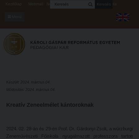
Keresés
Kezdőlap
Webmail
Neptun
Digitális rendszerek
Kapcsolat
Menü
KARUNKRÓL
Dékáni Hivatal
A kar vezetése
Intézményi lelkipásztor
Bizottságok
Készült: 2024. március 04.
Módosítás: 2024. március 04.
KARUNKRÓL
Hitélet
Dékáni Hivatal
Intézetek
Kreatív Zeneelmélet kántoroknak
A kar vezetése
Hittanoktató- és Kántorképző Intézet
Intézményi lelkipásztor
Pedagógusképző Intézet
2024. 02. 28-án és 29-én Prof. Dr. Gárdonyi Zsolt, a würzburgi
Bizottságok
Gyakorlati és Továbbképzési Intézet
Zeneművészeti Főiskola nyugalmazott professzora tartott