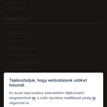
Hallgatói hírlevelek
Alumni hírlevelek
HASZNOS
LINKEK
Adatvédelem
Arculati kézikönyv
Ösztöndíjak
Tanulmányi tájékoztatók
Letölthető nyomtatványok
Károli Egyetemi Lelkészség
Tanulmányi határidők PK
KAPCSOLAT
Tájékoztatjuk, hogy weboldalunk sütiket
használ.
Károli Gáspár Református Egyetem, Pedagógiai Kar
Cím:
2750 Nagykőrös, Hősök tere 5.
Az ezzel kapcsolatos adatvédelmi tájékoztatót
Email:
pk.dth@kre.hu
megtekintheti
, a sütik részletes beállításait pedig
itt
itt
Telefon:
+36 30 174 1934
végezheti el.