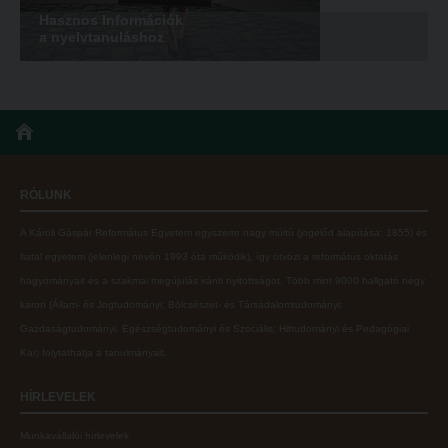
Hasznos Információk
ECL nyelvvizsga
a nyelvtanuláshoz
Díszoklevél igénylés
HÖK
RÓLUNK
A Károli Gáspár Református Egyetem egyszerre nagy múltú (jogelőd alapítása: 1855) és
fiatal egyetem (jelenlegi nevén 1993 óta működik), így ötvözi a református oktatás
hagyományait és a szakmai megújulás iránti nyitottságot.
Több mint
9000 hallgató négy
karon (
Állam- és Jogtudományi; Bölcsészet- és Társadalomtudományi;
Gazdaságtudományi, Egészségtudományi és Szociális; Hittudományi és Pedagógiai
Kar
) folytathatja a tanulmányait.
HÍRLEVELEK
Munkavállalói hírlevelek