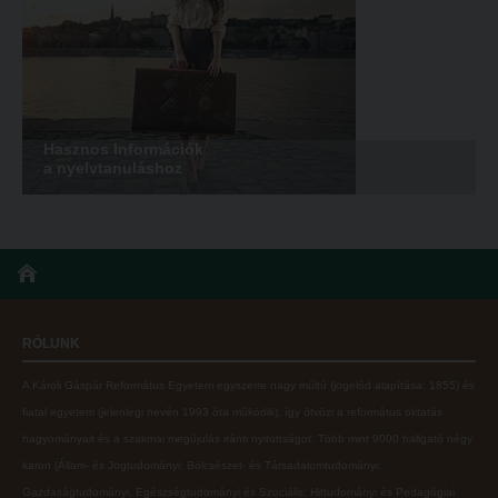
Online adatbázisok
Kollégiumok
MTMT
Nagykőrösi Kollégium
MTMT GYIK
Óbudai Diákhotel
Open Access
Kecskeméti Kollégium
Hasznos Információk
a nyelvtanuláshoz
Repozitórium
Diákélet
Kollégiumok
Sport a Károlin
Nagykőrösi Kollégium
Károli Klub
Óbudai Diákhotel
Károli Egyetemi Lelkészség
Kecskeméti Kollégium
ECL nyelvvizsga
RÓLUNK
Diákélet
Díszoklevél igénylés
A Károli Gáspár Református Egyetem egyszerre nagy múltú (jogelőd alapítása: 1855) és
fiatal egyetem (jelenlegi nevén 1993 óta működik), így ötvözi a református oktatás
Sport a Károlin
HÖK
hagyományait és a szakmai megújulás iránti nyitottságot.
Több mint
9000 hallgató négy
Károli Klub
karon (
Állam- és Jogtudományi; Bölcsészet- és Társadalomtudományi;
Gazdaságtudományi, Egészségtudományi és Szociális; Hittudományi és Pedagógiai
Károli Egyetemi Lelkészség