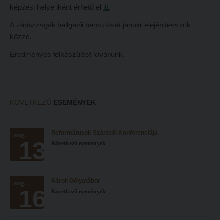
képzési helyenként érhető el
itt
.
Hitélet
Minőségbiztosítás
A záróvizsgák hallgatói beosztását január elején tesszük
Intézetek
Oktatóink
közzé.
Hittanoktató- és Kántorképző Intézet
Szabályzatok
Eredményes felkészülést kívánunk.
Pedagógusképző Intézet
Rektori utasítások
Gyakorlati és Továbbképzési Intézet
Határozatok
Minőségbiztosítás
Nemzetközi mobilitás
KÖVETKEZŐ
ESEMÉNYEK
Oktatóink
Történeti áttekintés
Szabályzatok
Hasznos linkek
Reformátusok Szárszói Konferenciája
aug.
13
Következő események
Rektori utasítások
Református Pedagógiai Intézet
Határozatok
OKTATÁS
Nemzetközi mobilitás
Károli Gólyatábor
aug.
Képzéseink
16
Következő események
Történeti áttekintés
Képzési helyszínek
Hasznos linkek
Nagykőrösi képzési hely