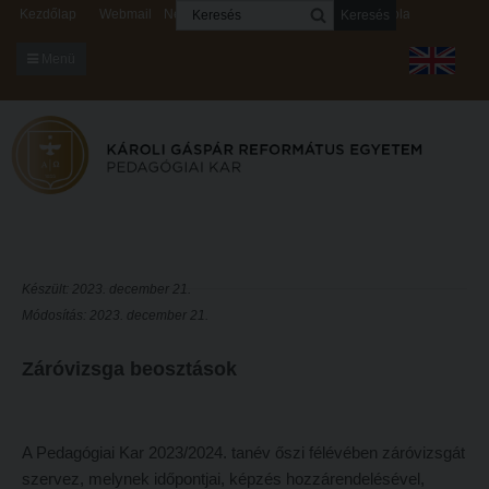
Keresés
Kezdőlap
Webmail
Neptun
Digitális rendszerek
Kapcsolat
Menü
KARUNKRÓL
Dékáni Hivatal
A kar vezetése
Intézményi lelkipásztor
Bizottságok
Készült: 2023. december 21.
Módosítás: 2023. december 21.
KARUNKRÓL
Hitélet
Dékáni Hivatal
Intézetek
Záróvizsga beosztások
A kar vezetése
Hittanoktató- és Kántorképző Intézet
Intézményi lelkipásztor
Pedagógusképző Intézet
A Pedagógiai Kar 2023/2024. tanév őszi félévében záróvizsgát
Bizottságok
Gyakorlati és Továbbképzési Intézet
szervez, melynek időpontjai, képzés hozzárendelésével,