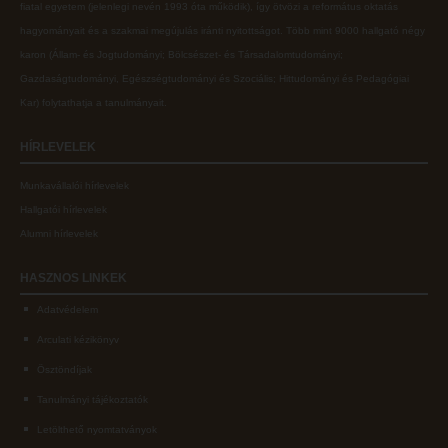
fiatal egyetem (jelenlegi nevén 1993 óta működik), így ötvözi a református oktatás
hagyományait és a szakmai megújulás iránti nyitottságot.
Több mint
9000 hallgató négy
karon (
Állam- és Jogtudományi; Bölcsészet- és Társadalomtudományi;
Gazdaságtudományi, Egészségtudományi és Szociális; Hittudományi és Pedagógiai
Kar
) folytathatja a tanulmányait.
HÍRLEVELEK
Munkavállalói hírlevelek
Hallgatói hírlevelek
Alumni hírlevelek
HASZNOS
LINKEK
Adatvédelem
Arculati kézikönyv
Ösztöndíjak
Tanulmányi tájékoztatók
Letölthető nyomtatványok