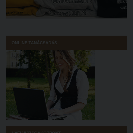
ECL nyelvvizsga
Díszoklevél igénylés
HÖK
ONLINE TANÁCSADÁS