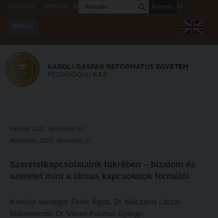
Keresés
Kezdőlap
Webmail
Neptun
Digitális rendszerek
Kapcsolat
Menü
KARUNKRÓL
Dékáni Hivatal
A kar vezetése
Intézményi lelkipásztor
Bizottságok
Készült: 2021. december 16.
Módosítás: 2021. december 21.
KARUNKRÓL
Hitélet
Dékáni Hivatal
Intézetek
Szeretetkapcsolataink tükrében – bizalom és
szeretet mint a társas kapcsolatok formálói
A kar vezetése
Hittanoktató- és Kántorképző Intézet
Intézményi lelkipásztor
Pedagógusképző Intézet
A műsor vendégei: Fehér Ágota, Dr. Mészáros László
Bizottságok
Gyakorlati és Továbbképzési Intézet
Műsorvezető: Dr. Váradi-Kusztos Györgyi