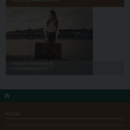
NYELVVIZSGAKÖZPONT
Hasznos Információk
a nyelvtanuláshoz
RÓLUNK
A Károli Gáspár Református Egyetem egyszerre nagy múltú (jogelőd alapítása: 1855) és