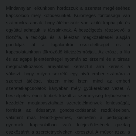
Hitélet
Minőségbiztosítás
Mindannyian lelkünkben hordozzuk a szeretet megéléséhez
kapcsolódó mély kötődésünket. Különleges fontossága van
Intézetek
Oktatóink
számunkra annak, hogy átélhessük: van, akitől kaphatjuk, és
Hittanoktató- és Kántorképző Intézet
Szabályzatok
egyúttal adhatjuk is társainknak. A beszélgetés résztvevői a
filozófia, a teológia és a lélektan megközelítései alapján
Pedagógusképző Intézet
Rektori utasítások
gondolják át a fogalomkör összetettségét és a
Gyakorlati és Továbbképzési Intézet
Határozatok
kapcsolatainkban tükröződő kifejezésmódjait. Az erósz, a filia
Minőségbiztosítás
és az agapé jelentésrétegei nyomán az érzelmi és a társas
Nemzetközi mobilitás
megmutatkozások árnyalatain keresztül arra keresik a
Oktatóink
Történeti áttekintés
választ, hogy milyen sokrétű egy hívő ember számára a
Szabályzatok
Hasznos linkek
szeretet átélése, hiszen mind Isten, mind az emberi
szeretetkapcsolatok irányában mély gyökerekhez vezet. A
Rektori utasítások
Református Pedagógiai Intézet
beszélgetés érinti többek között a személyiség fejlődésének
Határozatok
kezdetén megtapasztalható szeretetélmények fontosságát,
OKTATÁS
forrását az édesanya gondoskodásának rezdüléseiben,
Nemzetközi mobilitás
Képzéseink
valamint más felnőtt-gyermek, kiemelten a pedagógus-
Történeti áttekintés
gyermek kapcsolatban való kifejeződésének gazdag
Képzési helyszínek
eszköztárát a szeretetnyelveken keresztül. A műsor azzal a
Hasznos linkek
Nagykőrösi képzési hely