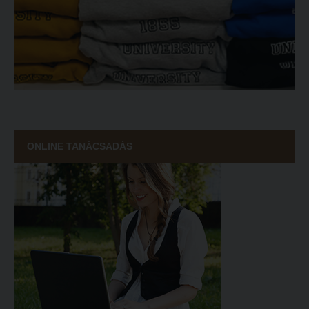
ECL nyelvvizsga
Díszoklevél igénylés
HÖK
ONLINE TANÁCSADÁS