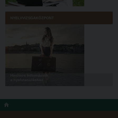
NYELVVIZSGAKÖZPONT
Hasznos Információk
a nyelvtanuláshoz