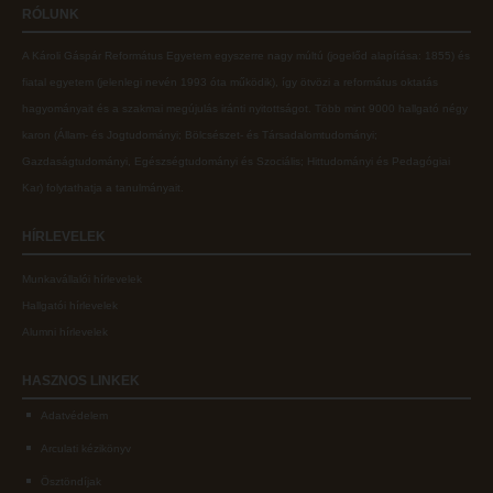
RÓLUNK
A Károli Gáspár Református Egyetem egyszerre nagy múltú (jogelőd alapítása: 1855) és
fiatal egyetem (jelenlegi nevén 1993 óta működik), így ötvözi a református oktatás
hagyományait és a szakmai megújulás iránti nyitottságot.
Több mint
9000 hallgató négy
karon (
Állam- és Jogtudományi; Bölcsészet- és Társadalomtudományi;
Gazdaságtudományi, Egészségtudományi és Szociális; Hittudományi és Pedagógiai
Kar
) folytathatja a tanulmányait.
HÍRLEVELEK
Munkavállalói hírlevelek
Hallgatói hírlevelek
Alumni hírlevelek
HASZNOS
LINKEK
Adatvédelem
Arculati kézikönyv
Ösztöndíjak