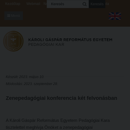
Keresés
Kezdőlap
Webmail
Neptun
Digitális rendszerek
Kapcsolat
Menü
KARUNKRÓL
Dékáni Hivatal
A kar vezetése
Intézményi lelkipásztor
Bizottságok
Készült: 2023. május 10.
Módosítás: 2023. szeptember 28.
KARUNKRÓL
Hitélet
Dékáni Hivatal
Intézetek
Zenepedagógiai konferencia két felvonásban
A kar vezetése
Hittanoktató- és Kántorképző Intézet
Intézményi lelkipásztor
Pedagógusképző Intézet
A Károli Gáspár Református Egyetem Pedagógiai Kara
Bizottságok
Gyakorlati és Továbbképzési Intézet
tisztelettel meghívja Önöket a zenepedagógiai