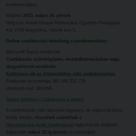
konferenciájára.
Hitélet
Minőségbiztosítás
Időpont:
2023. május 26. péntek
Intézetek
Oktatóink
Helyszín: Károli Gáspár Református Egyetem Pedagógiai
Hittanoktató- és Kántorképző Intézet
Szabályzatok
Kar 2750 Nagykőrös, Hősök tere 5.
Pedagógusképző Intézet
Rektori utasítások
Online csatlakozási lehetőség a konferenciához:
Gyakorlati és Továbbképzési Intézet
Határozatok
Microsoft Teams értekezlet
Minőségbiztosítás
Csatlakozás számítógépen, mobilalkalmazásban vagy
Nemzetközi mobilitás
tárgyalótermi eszközön
Oktatóink
Történeti áttekintés
Kattintson ide az értekezlethez való csatlakozáshoz
Szabályzatok
Hasznos linkek
Értekezlet azonosítója: 381 945 332 776
Hitelesítő kód: JBXdN6
Rektori utasítások
Református Pedagógiai Intézet
Teams letöltése
|
Csatlakozás a weben
Határozatok
OKTATÁS
A konferencián való részvétel ingyenes, de regisztrációhoz
Nemzetközi mobilitás
Képzéseink
kötött. Kérjük,
részvételi szándékát
a
Történeti áttekintés
http://www.kre.hu/pk_konferencia/
regisztrációs felületén
Képzési helyszínek
legkésőbb
május 22-ig jelezni
szíveskedjék!
Hasznos linkek
Nagykőrösi képzési hely