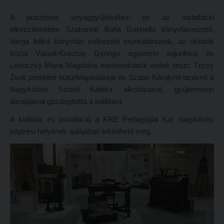
Református Pedagógiai Intézet
Budapesti képzési hely
A poszterek anyaggyűjtésében és az installáció
elkészítésében Szabariné Bafia Gabriella könyvtárvezető,
OKTATÁS
Marosvásárhelyi képzési hely
Varga Ildikó könyvtári iratkezelő munkatársaink, az oktatók
Képzéseink
Kecskeméti képzési hely
közül Váradi-Kusztos Györgyi egyetemi adjunktus és
Lehoczky Mária Magdolna mesteroktatók vettek részt. Técsy
Képzési helyszínek
Mintatantervek
Zsolt presbiter bútorfelajánlással és Szabó Károlyné tanárnő a
Nagykőrösi képzési hely
Gyakorlati képzés
Nagykőrösi Szövő Kaláka alkotásaival, gyűjteményi
darabjaival gazdagította a kiállítást.
Budapesti képzési hely
KUTATÁS
A kiállítás és installáció a KRE Pedagógiai Kar nagykőrösi
Marosvásárhelyi képzési hely
Kari kutatócsoportok
képzési helyének aulájában tekinthető meg.
Kecskeméti képzési hely
Tehetséggondozás
Mintatantervek
Tudományos diákköri tevékenység
Gyakorlati képzés
PedKaszt – Bethlen-pályázat
KUTATÁS
Kari kutatási pályázatok
Kari kutatócsoportok
Kari kiadványok