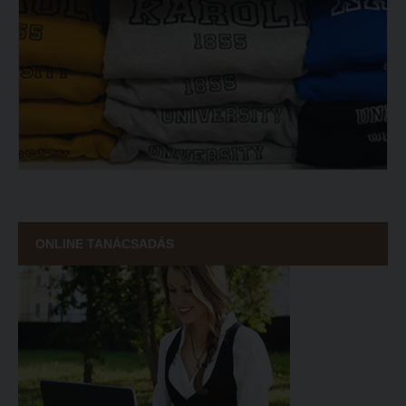
ECL nyelvvizsga
Díszoklevél igénylés
HÖK
ONLINE TANÁCSADÁS