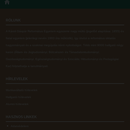
RÓLUNK
A Károli Gáspár Református Egyetem egyszerre nagy múltú (jogelőd alapítása: 1855) és
fiatal egyetem (jelenlegi nevén 1993 óta működik), így ötvözi a református oktatás
hagyományait és a szakmai megújulás iránti nyitottságot.
Több mint
9000 hallgató négy
karon (
Állam- és Jogtudományi; Bölcsészet- és Társadalomtudományi;
Gazdaságtudományi, Egészségtudományi és Szociális; Hittudományi és Pedagógiai
Kar
) folytathatja a tanulmányait.
HÍRLEVELEK
Munkavállalói hírlevelek
Hallgatói hírlevelek
Alumni hírlevelek
HASZNOS
LINKEK
Adatvédelem