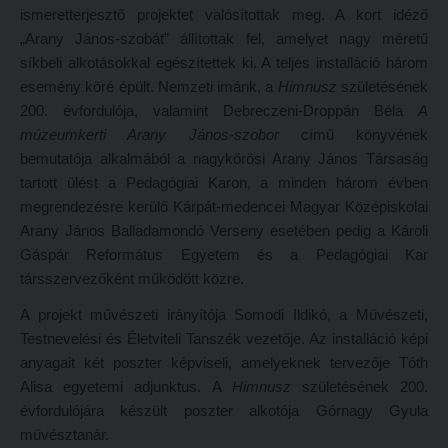
ismeretterjesztő projektet valósítottak meg. A kort idéző
Hitélet
Minőségbiztosítás
„Arany János-szobát” állítottak fel, amelyet nagy méretű
Intézetek
Oktatóink
síkbeli alkotásokkal egészítettek ki. A teljes installáció három
esemény köré épült. Nemzeti imánk, a
Himnusz
születésének
Hittanoktató- és Kántorképző Intézet
Szabályzatok
200. évfordulója, valamint Debreczeni-Droppán Béla
A
Pedagógusképző Intézet
Rektori utasítások
múzeumkerti Arany János-szobor
című könyvének
bemutatója alkalmából a nagykőrösi Arany János Társaság
Gyakorlati és Továbbképzési Intézet
Határozatok
tartott ülést a Pedagógiai Karon, a minden három évben
Minőségbiztosítás
Nemzetközi mobilitás
megrendezésre kerülő Kárpát-medencei Magyar Középiskolai
Oktatóink
Történeti áttekintés
Arany János Balladamondó Verseny esetében pedig a Károli
Gáspár Református Egyetem és a Pedagógiai Kar
Szabályzatok
Hasznos linkek
társszervezőként működött közre.
Rektori utasítások
Református Pedagógiai Intézet
A projekt művészeti irányítója Somodi Ildikó, a Művészeti,
Határozatok
Testnevelési és Életviteli Tanszék vezetője. Az installáció képi
OKTATÁS
anyagait két poszter képviseli, amelyeknek tervezője Tóth
Nemzetközi mobilitás
Képzéseink
Alisa egyetemi adjunktus. A
Himnusz
születésének 200.
Történeti áttekintés
évfordulójára készült poszter alkotója Górnagy Gyula
Képzési helyszínek
művésztanár.
Hasznos linkek
Nagykőrösi képzési hely