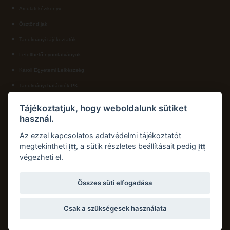
Arculati kézikönyv
Ösztöndíjak
Tanulmányi tájékoztatók
Letölthető nyomtatványok
Károli Egyetemi Lelkészség
Tanulmányi határidők PK
KAPCSOLAT
Tájékoztatjuk, hogy weboldalunk sütiket
használ.
Károli Gáspár Református Egyetem, Pedagógiai Kar
Cím:
2750 Nagykőrös, Hősök tere 5.
Az ezzel kapcsolatos adatvédelmi tájékoztatót
Email:
pk.dth@kre.hu
megtekintheti
, a sütik részletes beállításait pedig
itt
itt
végezheti el.
Telefon:
+36 30 174 1934
Összes süti elfogadása
Csak a szükségesek használata
Copyright © 2026 Károli Gáspár Református Egyetem. Minden jog fenntartva.