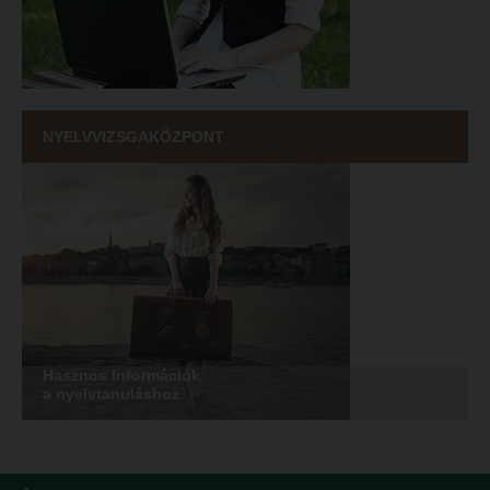
NYELVVIZSGAKÖZPONT
Hasznos Információk
a nyelvtanuláshoz