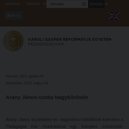
Keresés
Kezdőlap
Webmail
Neptun
Digitális rendszerek
Kapcsolat
Menü
KARUNKRÓL
Dékáni Hivatal
A kar vezetése
Intézményi lelkipásztor
Bizottságok
Készült: 2023. április 04.
Módosítás: 2023. május 09.
KARUNKRÓL
Hitélet
Dékáni Hivatal
Intézetek
Arany János-szoba Nagykőrösön
A kar vezetése
Hittanoktató- és Kántorképző Intézet
Intézményi lelkipásztor
Pedagógusképző Intézet
Arany János tiszteletére és nagykőrösi kötődéseit kiemelve a
Bizottságok
Gyakorlati és Továbbképzési Intézet
Pedagógiai Kar munkatársai egy komplex művészeti-