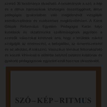
szerző 36 tanulmánya olvasható. A tanulmányok a
szó,
a
kép
Hitélet
Minőségbiztosítás
és a
ritmus
hármasának lehetséges összefüggéseit, illetve
Intézetek
Oktatóink
pedagógiai gyakorlatban való megjelenését vizsgálják
interdiszciplináris és módszertani megközelítésben. A Károli
Hittanoktató- és Kántorképző Intézet
Szabályzatok
Gáspár Református Egyetem Pedagógiai Karán folyó
Pedagógusképző Intézet
Rektori utasítások
kutatások és oktatómunka szellemiségének jegyében a
szerzők válaszokat keresnek arra, hogy e területek miként
Gyakorlati és Továbbképzési Intézet
Határozatok
szolgálják az értelmezést, a befogadást, az ismeretszerzést
Minőségbiztosítás
Nemzetközi mobilitás
és az alkotást. A sokszínű, klasszikus témákat felsorakoztató
Oktatóink
Történeti áttekintés
és korunk kihívásait is előtérbe helyező tartalom kutatónak és
gyakorló pedagógusnak egyaránt kínál hasznos olvasnivalót.
Szabályzatok
Hasznos linkek
Rektori utasítások
Református Pedagógiai Intézet
Határozatok
OKTATÁS
Nemzetközi mobilitás
Képzéseink
Történeti áttekintés
Képzési helyszínek
Hasznos linkek
Nagykőrösi képzési hely