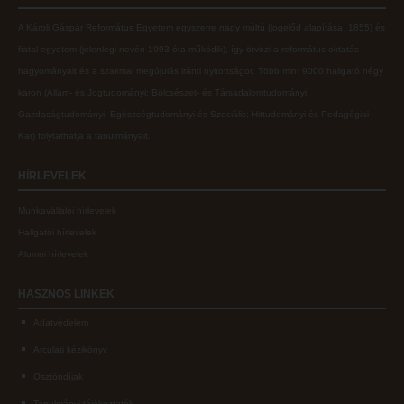
A Károli Gáspár Református Egyetem egyszerre nagy múltú (jogelőd alapítása: 1855) és
fiatal egyetem (jelenlegi nevén 1993 óta működik), így ötvözi a református oktatás
hagyományait és a szakmai megújulás iránti nyitottságot.
Több mint
9000 hallgató négy
karon (
Állam- és Jogtudományi; Bölcsészet- és Társadalomtudományi;
Gazdaságtudományi, Egészségtudományi és Szociális; Hittudományi és Pedagógiai
Kar
) folytathatja a tanulmányait.
HÍRLEVELEK
Munkavállalói hírlevelek
Hallgatói hírlevelek
Alumni hírlevelek
HASZNOS
LINKEK
Adatvédelem
Arculati kézikönyv
Ösztöndíjak
Tanulmányi tájékoztatók