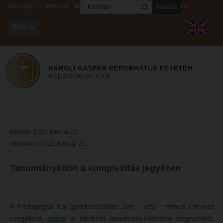
Keresés
Kezdőlap
Webmail
Neptun
Digitális rendszerek
Kapcsolat
Menü
KARUNKRÓL
Dékáni Hivatal
A kar vezetése
Intézményi lelkipásztor
Bizottságok
Készült: 2023. február 23.
Módosítás: 2023. február 23.
KARUNKRÓL
Hitélet
Dékáni Hivatal
Intézetek
Tanulmánykötet a komplexitás jegyében
A kar vezetése
Hittanoktató- és Kántorképző Intézet
Intézményi lelkipásztor
Pedagógusképző Intézet
A Pedagógiai Kar gondozásában
Szó – kép – ritmus
címmel
Bizottságok
Gyakorlati és Továbbképzési Intézet
megjelent,
online
is elérhető tanulmánykötetben negyvenkét