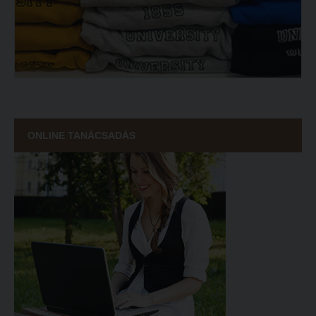
ECL nyelvvizsga
Díszoklevél igénylés
HÖK
ONLINE TANÁCSADÁS