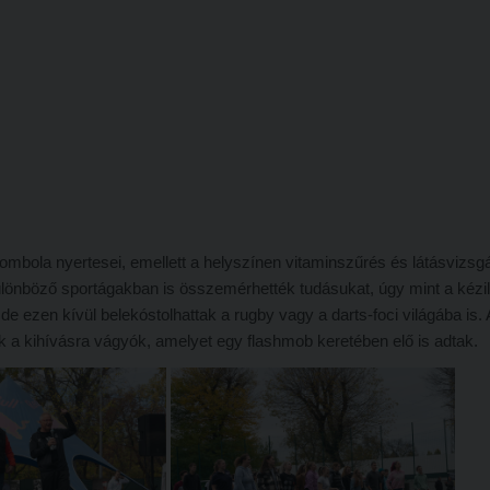
mbola nyertesei, emellett a helyszínen vitaminszűrés és látásvizsgál
 különböző sportágakban is összemérhették tudásukat, úgy mint a kézi
de ezen kívül belekóstolhattak a rugby vagy a darts-foci világába is. 
ák a kihívásra vágyók, amelyet egy flashmob keretében elő is adtak.