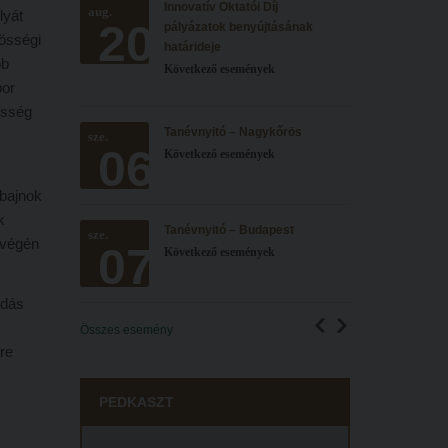
Innovatív Oktatói Díj
aug.
lyát
20
pályázatok benyújtásának
zösségi
határideje
bb
Következő események
bor
össég
Tanévnyitó – Nagykőrös
sze.
06
Következő események
 bajnok
k
Tanévnyitó – Budapest
sze.
p végén
07
Következő események
ódás
Összes esemény
re
PEDKASZT