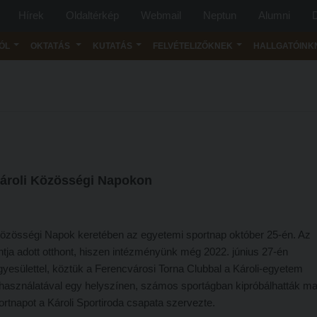
Hírek
Oldaltérkép
Webmail
Neptun
Alumni
D
ÓL
OKTATÁS
KUTATÁS
FELVÉTELIZŐKNEK
HALLGATÓINK
Károli Közösségi Napokon
Közösségi Napok keretében az egyetemi sportnap október 25-én. Az
ja adott otthont, hiszen intézményünk még 2022. június 27-én
gyesülettel, köztük a Ferencvárosi Torna Clubbal a Károli-egyetem
t használatával egy helyszínen, számos sportágban kipróbálhatták m
rtnapot a Károli Sportiroda csapata szervezte.