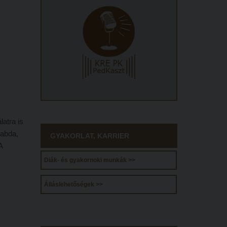
atra is
labda,
GYAKORLAT, KARRIER
A
Diák- és gyakornoki munkák >>
Álláslehetőségek >>