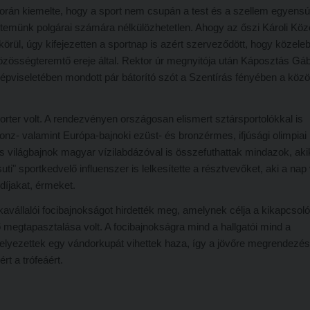
során kiemelte, hogy a sport nem csupán a test és a szellem egyensú
yetemünk polgárai számára nélkülözhetetlen. Ahogy az őszi Károli Kö
rül, úgy kifejezetten a sportnap is azért szerveződött, hogy közele
közösségteremtő ereje által. Rektor úr megnyitója után Káposztás Gá
épviseletében mondott pár bátorító szót a Szentírás fényében a köz
ter volt. A rendezvényen országosan elismert sztársportolókkal is
onz- valamint Európa-bajnoki ezüst- és bronzérmes, ifjúsági olimpiai
és világbajnok magyar vízilabdázóval is összefuthattak mindazok, aki
ti" sportkedvelő influenszer is lelkesítette a résztvevőket, aki a na
díjakat, érmeket.
avállalói focibajnokságot hirdették meg, amelynek célja a kikapcsol
rő megtapasztalása volt. A focibajnokságra mind a hallgatói mind a
helyezettek egy vándorkupát vihettek haza, így a jövőre megrendezés
t a trófeáért.