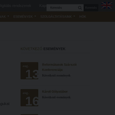
igitális rendszerek
Kapcsolat
Keresés
NAK
ESEMÉNYEK
SZOLGÁLTATÁSAINK
HÖK
KÖVETKEZŐ
ESEMÉNYEK
Reformátusok Szárszói
aug.
13
Konferenciája
Következő események
Károli Gólyatábor
aug.
16
Következő események
agukat