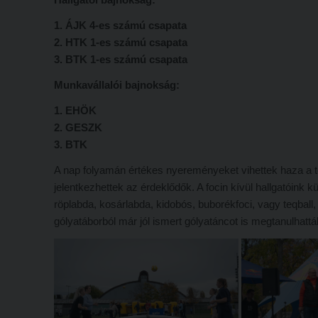
1. ÁJK 4-es számú csapata
2. HTK 1-es számú csapata
3. BTK 1-es számú csapata
Munkavállalói bajnokság:
1. EHÖK
2. GESZK
3. BTK
A nap folyamán értékes nyereményeket vihettek haza a to
jelentkezhettek az érdeklődők. A focin kívül hallgatóink
röplabda, kosárlabda, kidobós, buborékfoci, vagy teqball, 
gólyatáborból már jól ismert gólyatáncot is megtanulhatt