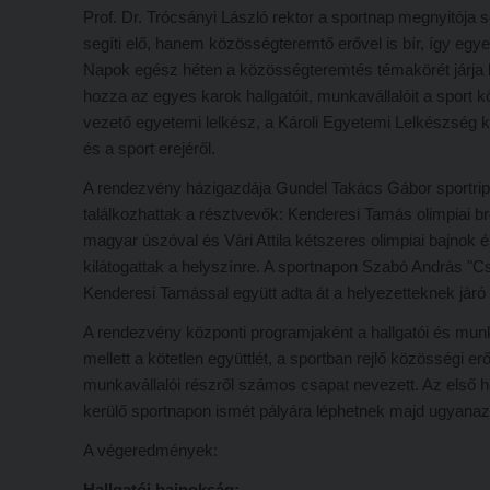
Prof. Dr. Trócsányi László rektor a sportnap megnyitója 
segíti elő, hanem közösségteremtő erővel is bír, így eg
Napok egész héten a közösségteremtés témakörét járja kö
hozza az egyes karok hallgatóit, munkavállalóit a sport 
vezető egyetemi lelkész, a Károli Egyetemi Lelkészség k
és a sport erejéről.
A rendezvény házigazdája Gundel Takács Gábor sportripor
találkozhattak a résztvevők: Kenderesi Tamás olimpiai br
magyar úszóval és Vári Attila kétszeres olimpiai bajnok 
kilátogattak a helyszínre. A sportnapon Szabó András "Csu
Kenderesi Tamással együtt adta át a helyezetteknek járó 
A rendezvény központi programjaként a hallgatói és munk
mellett a kötetlen együttlét, a sportban rejlő közösségi e
munkavállalói részről számos csapat nevezett. Az első 
kerülő sportnapon ismét pályára léphetnek majd ugyanazér
A végeredmények:
Hallgatói bajnokság: