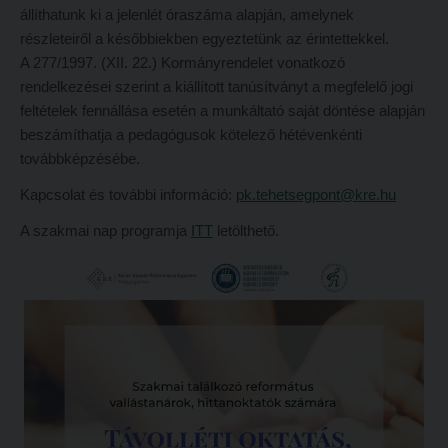
állíthatunk ki a jelenlét óraszáma alapján, amelynek
Átvétel más felsőoktatási intézményből
2026/2027. tanévre felvett hallgatók részére
részleteiről a későbbiekben egyeztetünk az érintettekkel.
Jelentkezési lapok, nyomtatványok
A 277/1997. (XII. 22.) Kormányrendelet vonatkozó
HÖK
rendelkezései szerint a kiállított tanúsítványt a megfelelő jogi
Ösztöndíjak
Konzultációs időpontok
feltételek fennállása esetén a munkáltató saját döntése alapján
Szakirányú továbbképzések
beszámíthatja a pedagógusok kötelező hétévenkénti
Órarend
továbbképzésébe.
HALLGATÓINKNAK
Kari mentorok
Kapcsolat és további információ:
pk.tehetsegpont@kre.hu
2026/2027. tanévre felvett hallgatók részére
Ösztöndíjak és egyéb hallgatói pályázatok
A szakmai nap programja
ITT
letölthető.
HÖK
Kari pályázatok
Konzultációs időpontok
Szakdolgozati tudnivalók
Órarend
Tanulmányi határidők
Kari mentorok
Tanulmányi Osztály
Ösztöndíjak és egyéb hallgatói pályázatok
Kérelmek – nyomtatványok
Kari pályázatok
Tanulmányi tájékoztató
Szakdolgozati tudnivalók