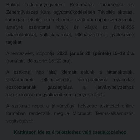
Bolyai Tudományegyetem Református Tanárképző és
Hitélet
Minőségbiztosítás
Zeneművészeti Kara együttműködésében Távolléti oktatás,
Intézetek
Oktatóink
támogató jelenlét címmel online szakmai napot szervezünk,
amelyre szeretettel hívjuk és várjuk az érdeklődő
Hittanoktató- és Kántorképző Intézet
Szabályzatok
hittanoktatókat, vallástanárokat, lelkipásztorokat, gyülekezeti
Pedagógusképző Intézet
Rektori utasítások
tagokat.
Gyakorlati és Továbbképzési Intézet
Határozatok
A rendezvény időpontja:
2022. január 28. (péntek) 15–19 óra
Minőségbiztosítás
(romániai idő szerint 16–20 óra).
Nemzetközi mobilitás
Oktatóink
Történeti áttekintés
A szakmai nap által kiemelt célunk a hittanoktatók,
vallástanárok, lelkipásztorok, szolgálattevők gyakorlati
Szabályzatok
Hasznos linkek
eszköztárának gazdagítása a járványhelyzethez
Rektori utasítások
Református Pedagógiai Intézet
kapcsolódóan megváltozott körülmények között.
Határozatok
A szakmai napot a járványügyi helyzetre tekintettel online
OKTATÁS
formában rendezzük meg a Microsoft Teams-alkalmazás
Nemzetközi mobilitás
Képzéseink
segítségével:
Történeti áttekintés
Képzési helyszínek
Kattintson ide az értekezlethez való csatlakozáshoz
Hasznos linkek
Nagykőrösi képzési hely