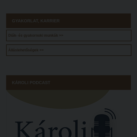
ECL nyelvvizsga
GYAKORLAT, KARRIER
Díszoklevél igénylés
HÖK
Diák- és gyakornoki munkák >>
Álláslehetőségek >>
KÁROLI PODCAST