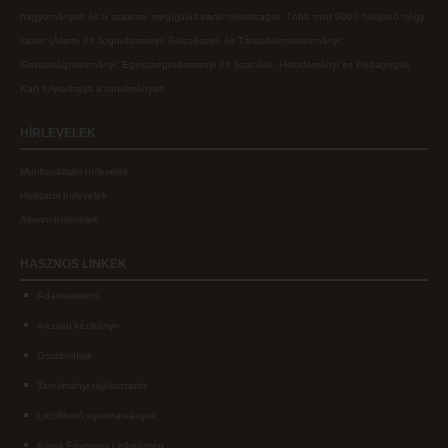
hagyományait és a szakmai megújulás iránti nyitottságot.
Több mint
9000 hallgató négy
karon (
Állam- és Jogtudományi; Bölcsészet- és Társadalomtudományi;
Gazdaságtudományi, Egészségtudományi és Szociális; Hittudományi és Pedagógiai
Kar
) folytathatja a tanulmányait.
HÍRLEVELEK
Munkavállalói hírlevelek
Hallgatói hírlevelek
Alumni hírlevelek
HASZNOS
LINKEK
Adatvédelem
Arculati kézikönyv
Ösztöndíjak
Tanulmányi tájékoztatók
Letölthető nyomtatványok
Károli Egyetemi Lelkészség