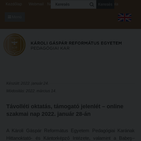
Keresés
Kezdőlap
Webmail
Neptun
Digitális rendszerek
Kapcsolat
Menü
KARUNKRÓL
Dékáni Hivatal
A kar vezetése
Intézményi lelkipásztor
Bizottságok
Készült: 2022. január 24.
Módosítás: 2022. március 14.
KARUNKRÓL
Hitélet
Dékáni Hivatal
Intézetek
Távolléti oktatás, támogató jelenlét – online
szakmai nap 2022. január 28-án
A kar vezetése
Hittanoktató- és Kántorképző Intézet
Intézményi lelkipásztor
Pedagógusképző Intézet
A Károli Gáspár Református Egyetem Pedagógiai Karának
Bizottságok
Gyakorlati és Továbbképzési Intézet
Hittanoktató- és Kántorképző Intézete, valamint a Babeş–