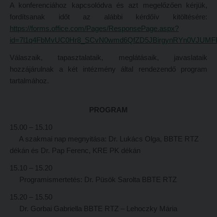
A konferenciához kapcsolódva és azt megelőzően kérjük,
Református Pedagógiai Intézet
Budapesti képzési hely
fordítsanak időt az alábbi kérdőív kitöltésére:
https://forms.office.com/Pages/ResponsePage.aspx?
OKTATÁS
Marosvásárhelyi képzési hely
id=7l1q4FbMvUC0Hr8_SCvN0wmd6QfZD5JBirgynRYn0VJ
Képzéseink
Kecskeméti képzési hely
Válaszaik, tapasztalataik, meglátásaik, javaslataik
Képzési helyszínek
Mintatantervek
hozzájárulnak a két intézmény által rendezendő program
tartalmához.
Nagykőrösi képzési hely
Gyakorlati képzés
Budapesti képzési hely
KUTATÁS
PROGRAM
Marosvásárhelyi képzési hely
Kari kutatócsoportok
15.00 – 15.10
Kecskeméti képzési hely
Tehetséggondozás
A szakmai nap megnyitása: Dr. Lukács Olga, BBTE RTZ
dékán és Dr. Pap Ferenc, KRE PK dékán
Mintatantervek
Tudományos diákköri tevékenység
15.10 – 15.20
Gyakorlati képzés
PedKaszt – Bethlen-pályázat
Programismertetés: Dr. Püsök Sarolta BBTE RTZ
KUTATÁS
Kari kutatási pályázatok
15.20 – 15.50
Kari kutatócsoportok
Kari kiadványok
Dr. Gorbai Gabriella BBTE RTZ – Lehoczky Mária