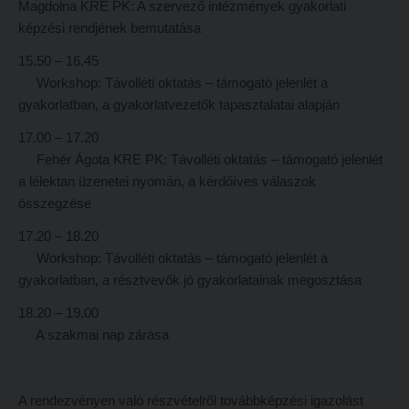
Magdolna KRE PK: A szervező intézmények gyakorlati
Tehetséggondozás
FELVÉTELIZŐKNEK
képzési rendjének bemutatása
Tudományos diákköri tevékenység
Pótfelvételi 2026
15.50 – 16.45
PedKaszt – Bethlen-pályázat
PK Felvételi Tájékoztató kiadvány
Workshop: Távolléti oktatás – támogató jelenlét a
gyakorlatban, a gyakorlatvezetők tapasztalatai alapján
Kari kutatási pályázatok
Hallgatói véleményvideók
Kari kiadványok
17.00 – 17.20
Intézményi pontok
Fehér Ágota KRE PK: Távolléti oktatás – támogató jelenlét
FELVÉTELIZŐKNEK
Intézményi pontok igazolása
a lélektan üzenetei nyomán, a kérdőíves válaszok
összegzése
Pótfelvételi 2026
A 2026. évi pótfelvételi eljárás alkalmassági vizsga tudnivalói
17.20 – 18.20
PK Felvételi Tájékoztató kiadvány
Hitéleti képzések jelentkezési lapja
Workshop: Távolléti oktatás – támogató jelenlét a
Hallgatói véleményvideók
Átvétel más felsőoktatási intézményből
gyakorlatban, a résztvevők jó gyakorlatainak megosztása
Intézményi pontok
Jelentkezési lapok, nyomtatványok
18.20 – 19.00
Intézményi pontok igazolása
A szakmai nap zárása
Ösztöndíjak
A 2026. évi pótfelvételi eljárás alkalmassági vizsga tudnivalói
Szakirányú továbbképzések
Hitéleti képzések jelentkezési lapja
A rendezvényen való részvételről továbbképzési igazolást
HALLGATÓINKNAK