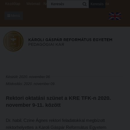
Keresés
Kezdőlap
Webmail
Neptun
Digitális rendszerek
Kapcsolat
Menü
KARUNKRÓL
Dékáni Hivatal
A kar vezetése
Intézményi lelkipásztor
Bizottságok
Készült: 2020. november 06.
Módosítás: 2020. november 09.
KARUNKRÓL
Hitélet
Dékáni Hivatal
Intézetek
Rektori oktatási szünet a KRE TFK-n 2020.
november 9-11. között
A kar vezetése
Hittanoktató- és Kántorképző Intézet
Intézményi lelkipásztor
Pedagógusképző Intézet
Dr. habil. Czine Ágnes rektori feladatokkal megbízott
Bizottságok
Gyakorlati és Továbbképzési Intézet
rektorhelyettes a Károli Gáspár Református Egyetem