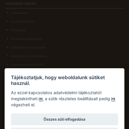
HASZNOS
LINKEK
Adatvédelem
Arculati kézikönyv
Ösztöndíjak
Tanulmányi tájékoztatók
Letölthető nyomtatványok
Károli Egyetemi Lelkészség
Tanulmányi határidők PK
KAPCSOLAT
Tájékoztatjuk, hogy weboldalunk sütiket
használ.
Károli Gáspár Református Egyetem, Pedagógiai Kar
Cím:
2750 Nagykőrös, Hősök tere 5.
Az ezzel kapcsolatos adatvédelmi tájékoztatót
Email:
pk.dth@kre.hu
megtekintheti
, a sütik részletes beállításait pedig
itt
itt
végezheti el.
Telefon:
+36 30 174 1934
Összes süti elfogadása