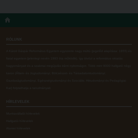
RÓLUNK
A Károli Gáspár Református Egyetem egyszerre nagy múltú (jogelőd alapítása: 1855) és
fiatal egyetem (jelenlegi nevén 1993 óta működik), így ötvözi a református oktatás
hagyományait és a szakmai megújulás iránti nyitottságot.
Több mint
9000 hallgató négy
karon (
Állam- és Jogtudományi; Bölcsészet- és Társadalomtudományi;
Gazdaságtudományi, Egészségtudományi és Szociális; Hittudományi és Pedagógiai
Kar
) folytathatja a tanulmányait.
HÍRLEVELEK
Munkavállalói hírlevelek
Hallgatói hírlevelek
Alumni hírlevelek