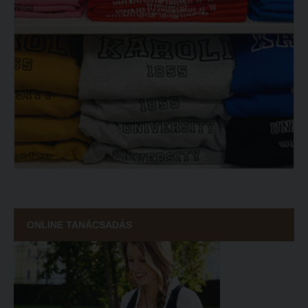
ECL nyelvvizsga
Díszoklevél igénylés
HÖK
ONLINE TANÁCSADÁS