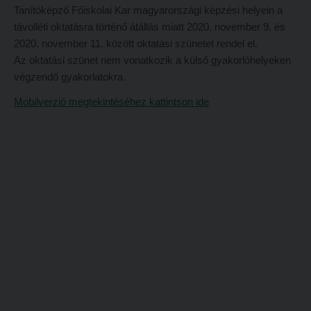
Tanítóképző Főiskolai Kar magyarországi képzési helyein a
Hitélet
Minőségbiztosítás
távolléti oktatásra történő átállás miatt 2020. november 9. és
Intézetek
Oktatóink
2020. november 11. között oktatási szünetet rendel el.
Az oktatási szünet nem vonatkozik a külső gyakorlóhelyeken
Hittanoktató- és Kántorképző Intézet
Szabályzatok
végzendő gyakorlatokra.
Pedagógusképző Intézet
Rektori utasítások
Mobilverzió megtekintéséhez kattintson ide
Gyakorlati és Továbbképzési Intézet
Határozatok
Minőségbiztosítás
Nemzetközi mobilitás
Oktatóink
Történeti áttekintés
Szabályzatok
Hasznos linkek
Rektori utasítások
Református Pedagógiai Intézet
Határozatok
OKTATÁS
Nemzetközi mobilitás
Képzéseink
Történeti áttekintés
Képzési helyszínek
Hasznos linkek
Nagykőrösi képzési hely