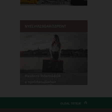
NYELVVIZSGAKÖZPONT
Hasznos Információk
a nyelvtanuláshoz
OLDAL TETEJE