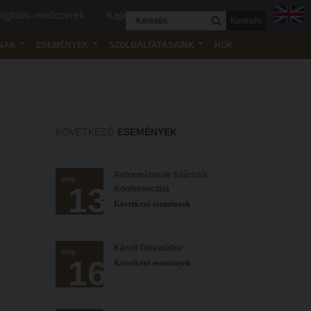
igitális rendszerek
Kapcsolat
Keresés
NAK
ESEMÉNYEK
SZOLGÁLTATÁSAINK
HÖK
KÖVETKEZŐ
ESEMÉNYEK
Reformátusok Szárszói
aug.
13
Konferenciája
Következő események
Károli Gólyatábor
aug.
16
Következő események