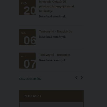
Innovatív Oktatói Díj
aug.
20
pályázatok benyújtásának
határideje
Következő események
Tanévnyitó – Nagykőrös
sze.
06
Következő események
Tanévnyitó – Budapest
sze.
07
Következő események
Összes esemény
PEDKASZT