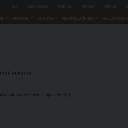
Hírek
Oldaltérkép
Webmail
Neptun
Alumni
D
ÓL
OKTATÁS
KUTATÁS
FELVÉTELIZŐKNEK
HALLGATÓINK
inek névsora
íjának nyerteseinek listája elérhető
itt
.