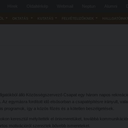
Hírek
Oldaltérkép
Webmail
Neptun
Alumni
D
ÓL
OKTATÁS
KUTATÁS
FELVÉTELIZŐKNEK
HALLGATÓINK
allgatókból álló Közösségszervező Csapat egy három napos rekreáci
 Az egymásra fordított idő elsősorban a csapatépítésre irányult, vala
ös programok, így a közös főzés és a kötetlen beszélgetések.
atokon keresztül mélyítették el önismeretüket, továbbá kommunikáció
portos motivációról szereztek bővebb ismereteket.