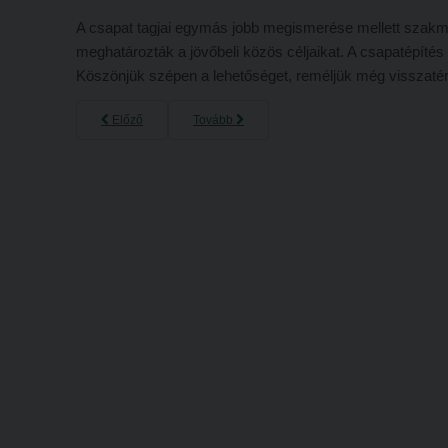
A csapat tagjai egymás jobb megismerése mellett szakmail
meghatározták a jövőbeli közös céljaikat. A csapatépítés 
Köszönjük szépen a lehetőséget, reméljük még visszatér
Előző
Tovább