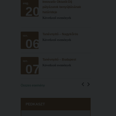
Innovatív Oktatói Díj
aug.
20
pályázatok benyújtásának
határideje
Következő események
Tanévnyitó – Nagykőrös
sze.
06
Következő események
Tanévnyitó – Budapest
sze.
07
Következő események
Összes esemény
PEDKASZT