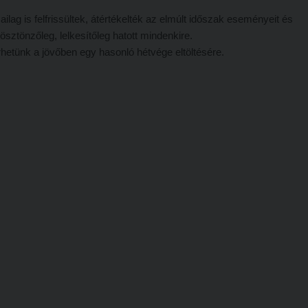
ag is felfrissültek, átértékelték az elmúlt időszak eseményeit és
ösztönzőleg, lelkesítőleg hatott mindenkire.
hetünk a jövőben egy hasonló hétvége eltöltésére.