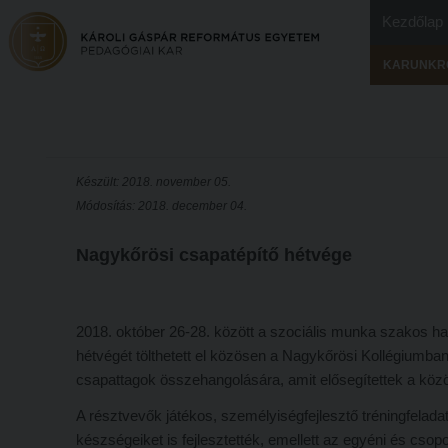
Kezdőlap
KARUNKR
Készült: 2018. november 05.
Módosítás: 2018. december 04.
Nagykőrösi csapatépítő hétvége
2018. október 26-28. között a szociális munka szakos h
hétvégét tölthetett el közösen a Nagykőrösi Kollégiumban.
csapattagok összehangolására, amit elősegítettek a köz
A résztvevők játékos, személyiségfejlesztő tréningfelad
készségeiket is fejlesztették, emellett az egyéni és cso