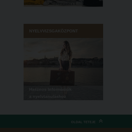
NYELVVIZSGAKÖZPONT
Hasznos Információk
a nyelvtanuláshoz
OLDAL TETEJE