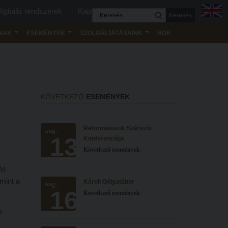
igitális rendszerek
Kapcsolat
Keresés
NAK
ESEMÉNYEK
SZOLGÁLTATÁSAINK
HÖK
KÖVETKEZŐ
ESEMÉNYEK
Reformátusok Szárszói
aug.
13
Konferenciája
Következő események
ós
mint a
Károli Gólyatábor
aug.
16
Következő események
s