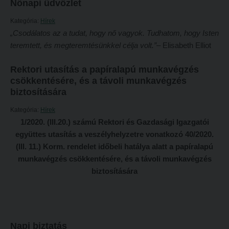
Tételsorok
Nőnapi üdvözlet
Tanulmányi határidők
Baleset-, munka- és tűzvédelmi megelőző ismeretek hallgatók részére
Kategória:
Hírek
„Csodálatos az a tudat, hogy nő vagyok. Tudhatom, hogy Isten
Tanulmányi Osztály
Moodle, Teams, Microsoft, eduID
teremtett, és megteremtésünkkel célja volt.”
– Elisabeth Elliot
Kérelmek – nyomtatványok
ESEMÉNYEK
Rektori utasítás a papíralapú munkavégzés
Tanulmányi tájékoztató
Kárpátok alatt
csökkentésére, és a távoli munkavégzés
Tételsorok
biztosítására
Kányádi-verseny
Baleset-, munka- és tűzvédelmi megelőző ismeretek hallgatók részére
Kategória:
Hírek
Simonyi-verseny
1/2020. (III.20.) számú Rektori és Gazdasági Igazgatói
Moodle, Teams, Microsoft, eduID
Psallite énekverseny
együttes utasítás a veszélyhelyzetre vonatkozó 40/2020.
ESEMÉNYEK
(III. 11.) Korm. rendelet időbeli hatálya alatt a papíralapú
Tanulva tanítani
munkavégzés csökkentésére, és a távoli munkavégzés
Kárpátok alatt
Innováció a pedagógushivatásban
biztosítására
Kányádi-verseny
Tehetség - Hit - Identitás konferencia
Simonyi-verseny
Művészet határok nélkül
Psallite énekverseny
PedKaszt – Bethlen-pályázat
Napi biztatás