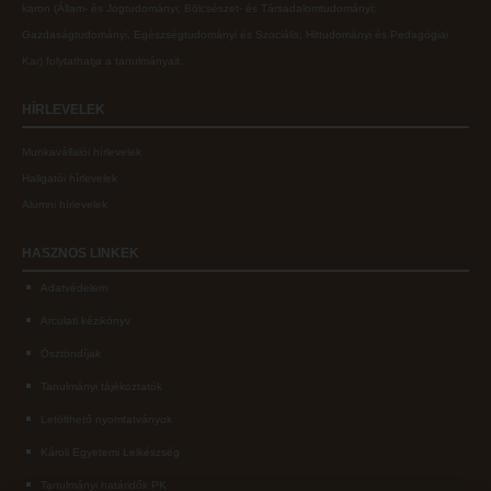
karon (
Állam- és Jogtudományi; Bölcsészet- és Társadalomtudományi;
Gazdaságtudományi, Egészségtudományi és Szociális; Hittudományi és Pedagógiai
Kar
) folytathatja a tanulmányait.
HÍRLEVELEK
Munkavállalói hírlevelek
Hallgatói hírlevelek
Alumni hírlevelek
HASZNOS
LINKEK
Adatvédelem
Arculati kézikönyv
Ösztöndíjak
Tanulmányi tájékoztatók
Letölthető nyomtatványok
Károli Egyetemi Lelkészség
Tanulmányi határidők PK