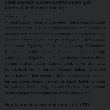
Jótékonysági koncert a szíriai földrengés
Református Pedagógiai Intézet
károsultjainak megsegítésére
Budapesti képzési hely
OKTATÁS
Marosvásárhelyi képzési hely
Kategória:
Hírek
A Károli Gáspár Református Egyetem jótékonysági koncertet
Képzéseink
Kecskeméti képzési hely
szervez március 31-én a Zeneakadémián a szíriai földrengés
Képzési helyszínek
Mintatantervek
károsultjainak megsegítésére. A koncert jegybevételéből és a
helyszíni adományokból befolyt összeget a Károli Gáspár
Nagykőrösi képzési hely
Gyakorlati képzés
Református Egyetem és a Magyarországi Református
Budapesti képzési hely
Egyház a szíriai Aleppói Református Egyházközség
KUTATÁS
segítségével juttatja el a nehéz helyzetbe került testvérekhez.
Marosvásárhelyi képzési hely
Kari kutatócsoportok
Aleppó lakói és a református testvérek éveken át álltak a
Kecskeméti képzési hely
bombázások és a harcok középpontjában, a szíriai
Tehetséggondozás
polgárháború leghevesebb harci övezetében, amikor
Mintatantervek
Tudományos diákköri tevékenység
február 10-én Aleppó városát és lakóit hatalmas erejű
Gyakorlati képzés
PedKaszt – Bethlen-pályázat
földrengés rázta meg, emberéletekben pótolhatatlan
veszteségeket és borzalmas pusztításokat okozva.
KUTATÁS
Kari kutatási pályázatok
Kari kutatócsoportok
Kari kiadványok
Népdaléneklési versenyt rendezett a TFK