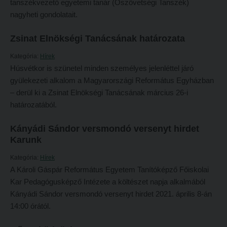
tanszékvezető egyetemi tanár (Ószövetségi Tanszék)
Átvétel más felsőoktatási intézményből
nagyheti gondolatait.
2026/2027. tanévre felvett hallgatók részére
Jelentkezési lapok, nyomtatványok
HÖK
Zsinat Elnökségi Tanácsának határozata
Ösztöndíjak
Konzultációs időpontok
Kategória:
Hírek
Szakirányú továbbképzések
Húsvétkor is szünetel minden személyes jelenléttel járó
Órarend
gyülekezeti alkalom a Magyarországi Református Egyházban
HALLGATÓINKNAK
Kari mentorok
– derül ki a Zsinat Elnökségi Tanácsának március 26-i
2026/2027. tanévre felvett hallgatók részére
Ösztöndíjak és egyéb hallgatói pályázatok
határozatából.
HÖK
Kari pályázatok
Kányádi Sándor versmondó versenyt hirdet
Konzultációs időpontok
Karunk
Szakdolgozati tudnivalók
Órarend
Tanulmányi határidők
Kategória:
Hírek
A Károli Gáspár Református Egyetem Tanítóképző Főiskolai
Kari mentorok
Tanulmányi Osztály
Kar Pedagógusképző Intézete a költészet napja alkalmából
Ösztöndíjak és egyéb hallgatói pályázatok
Kérelmek – nyomtatványok
Kányádi Sándor versmondó versenyt hirdet 2021. április 8-án
14:00 órától.
Kari pályázatok
Tanulmányi tájékoztató
Szakdolgozati tudnivalók