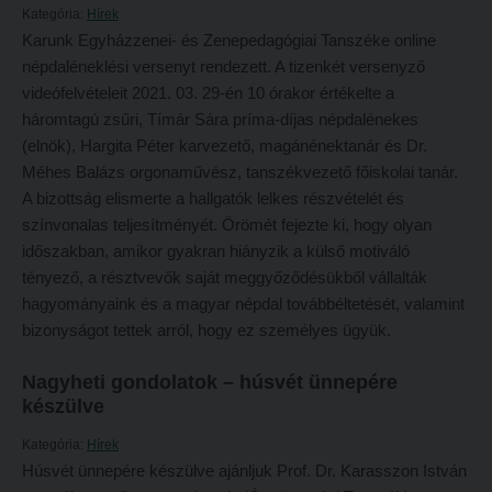
Tehetséggondozás
Kategória:
Hírek
FELVÉTELIZŐKNEK
Karunk Egyházzenei- és Zenepedagógiai Tanszéke online
Tudományos diákköri tevékenység
Pótfelvételi 2026
népdaléneklési versenyt rendezett. A tizenkét versenyző
PedKaszt – Bethlen-pályázat
videófelvételeit 2021. 03. 29-én 10 órakor értékelte a
PK Felvételi Tájékoztató kiadvány
háromtagú zsűri, Tímár Sára príma-díjas népdalénekes
Kari kutatási pályázatok
Hallgatói véleményvideók
(elnök), Hargita Péter karvezető, magánénektanár és Dr.
Kari kiadványok
Méhes Balázs orgonaművész, tanszékvezető főiskolai tanár.
Intézményi pontok
A bizottság elismerte a hallgatók lelkes részvételét és
FELVÉTELIZŐKNEK
Intézményi pontok igazolása
színvonalas teljesítményét. Örömét fejezte ki, hogy olyan
Pótfelvételi 2026
A 2026. évi pótfelvételi eljárás alkalmassági vizsga tudnivalói
időszakban, amikor gyakran hiányzik a külső motiváló
tényező, a résztvevők saját meggyőződésükből vállalták
PK Felvételi Tájékoztató kiadvány
Hitéleti képzések jelentkezési lapja
hagyományaink és a magyar népdal továbbéltetését, valamint
Hallgatói véleményvideók
Átvétel más felsőoktatási intézményből
bizonyságot tettek arról, hogy ez személyes ügyük.
Intézményi pontok
Jelentkezési lapok, nyomtatványok
Nagyheti gondolatok – húsvét ünnepére
Intézményi pontok igazolása
Ösztöndíjak
készülve
A 2026. évi pótfelvételi eljárás alkalmassági vizsga tudnivalói
Szakirányú továbbképzések
Kategória:
Hírek
Húsvét ünnepére készülve ajánljuk Prof. Dr. Karasszon István
Hitéleti képzések jelentkezési lapja
HALLGATÓINKNAK