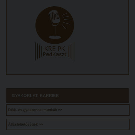
ECL nyelvvizsga
Díszoklevél igénylés
HÖK
GYAKORLAT, KARRIER
Diák- és gyakornoki munkák >>
Álláslehetőségek >>