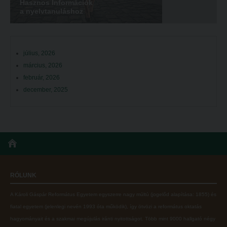
Hasznos Információk
a nyelvtanuláshoz
július, 2026
március, 2026
február, 2026
december, 2025
RÓLUNK
A Károli Gáspár Református Egyetem egyszerre nagy múltú (jogelőd alapítása: 1855) és
fiatal egyetem (jelenlegi nevén 1993 óta működik), így ötvözi a református oktatás
hagyományait és a szakmai megújulás iránti nyitottságot.
Több mint
9000 hallgató négy