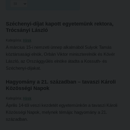
Hitélet
Minőségbiztosítás
Intézetek
Oktatóink
Széchenyi-díjat kapott egyetemünk rektora,
Hittanoktató- és Kántorképző Intézet
Szabályzatok
Trócsányi László
Pedagógusképző Intézet
Rektori utasítások
Kategória:
Hírek
Gyakorlati és Továbbképzési Intézet
Határozatok
A március 15-i nemzeti ünnep alkalmából Sulyok Tamás
köztársasági elnök, Orbán Viktor miniszterelnök és Kövér
Minőségbiztosítás
Nemzetközi mobilitás
László, az Országgyűlés elnöke átadta a Kossuth- és
Oktatóink
Történeti áttekintés
Széchenyi-díjakat.
Szabályzatok
Hasznos linkek
Hagyomány a 21. században – tavaszi Károli
Rektori utasítások
Református Pedagógiai Intézet
Közösségi Napok
Határozatok
OKTATÁS
Kategória:
Hírek
Április 14-től veszi kezdetét egyetemünkön a tavaszi Károli
Nemzetközi mobilitás
Képzéseink
Közösségi Napok, melynek témája: hagyomány a 21.
Történeti áttekintés
században.
Képzési helyszínek
Hasznos linkek
Nagykőrösi képzési hely