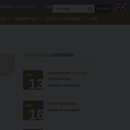
igitális rendszerek
Kapcsolat
Keresés
NAK
ESEMÉNYEK
SZOLGÁLTATÁSAINK
HÖK
KÖVETKEZŐ
ESEMÉNYEK
×
Reformátusok Szárszói
aug.
13
Konferenciája
Következő események
Károli Gólyatábor
aug.
16
Következő események