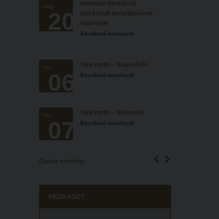
Innovatív Oktatói Díj
aug.
20
pályázatok benyújtásának
határideje
Következő események
Tanévnyitó – Nagykőrös
sze.
06
Következő események
Tanévnyitó – Budapest
sze.
07
Következő események
Összes esemény
PEDKASZT