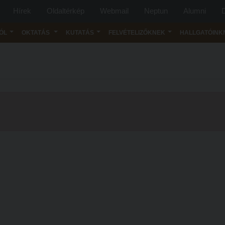
Hírek
Oldaltérkép
Webmail
Neptun
Alumni
D
ÓL
OKTATÁS
KUTATÁS
FELVÉTELIZŐKNEK
HALLGATÓINK