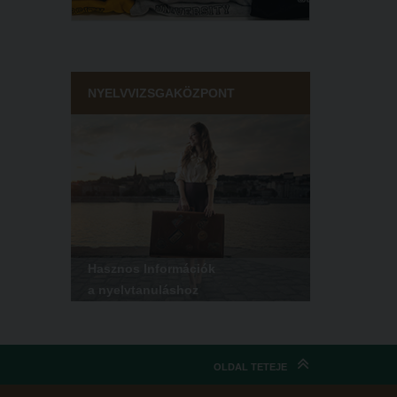
NYELVVIZSGAKÖZPONT
Hasznos Információk
a nyelvtanuláshoz
OLDAL TETEJE