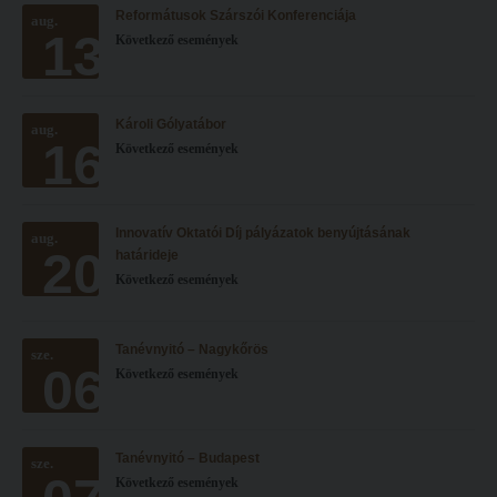
Reformátusok Szárszói Konferenciája
Hitélet
aug.
Minőségbiztosítás
13
Következő események
Intézetek
Oktatóink
Hittanoktató- és Kántorképző Intézet
Szabályzatok
Károli Gólyatábor
aug.
Pedagógusképző Intézet
Rektori utasítások
16
Következő események
Gyakorlati és Továbbképzési Intézet
Határozatok
Minőségbiztosítás
Nemzetközi mobilitás
Innovatív Oktatói Díj pályázatok benyújtásának
aug.
20
Oktatóink
Történeti áttekintés
határideje
Következő események
Szabályzatok
Hasznos linkek
Rektori utasítások
Református Pedagógiai Intézet
Tanévnyitó – Nagykőrös
sze.
06
Határozatok
Következő események
OKTATÁS
Nemzetközi mobilitás
Képzéseink
Történeti áttekintés
Képzési helyszínek
Tanévnyitó – Budapest
sze.
Következő események
Hasznos linkek
Nagykőrösi képzési hely