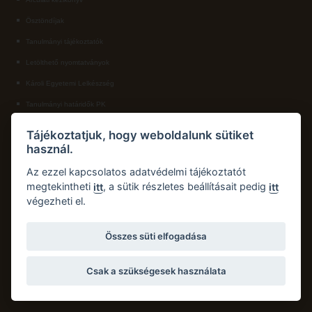
Ösztöndíjak
ECL nyelvvizsga
Tanulmányi tájékoztatók
Díszoklevél igénylés
Letölthető nyomtatványok
HÖK
Károli Egyetemi Lelkészség
Tanulmányi határidők PK
KAPCSOLAT
Tájékoztatjuk, hogy weboldalunk sütiket
használ.
Károli Gáspár Református Egyetem, Pedagógiai Kar
Cím:
2750 Nagykőrös, Hősök tere 5.
Az ezzel kapcsolatos adatvédelmi tájékoztatót
Email:
pk.dth@kre.hu
megtekintheti
, a sütik részletes beállításait pedig
itt
itt
végezheti el.
Telefon:
+36 30 174 1934
Összes süti elfogadása
Csak a szükségesek használata
Copyright © 2026 Károli Gáspár Református Egyetem. Minden jog fenntartva.