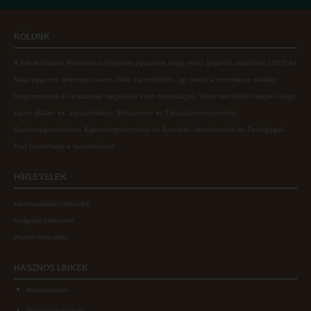
Online adatbázisok
Kollégiumok
RÓLUNK
MTMT
Nagykőrösi Kollégium
A Károli Gáspár Református Egyetem egyszerre nagy múltú (jogelőd alapítása: 1855) és
MTMT GYIK
Óbudai Diákhotel
fiatal egyetem (jelenlegi nevén 1993 óta működik), így ötvözi a református oktatás
Open Access
Kecskeméti Kollégium
hagyományait és a szakmai megújulás iránti nyitottságot.
Több mint
9000 hallgató négy
karon (
Állam- és Jogtudományi; Bölcsészet- és Társadalomtudományi;
Repozitórium
Diákélet
Gazdaságtudományi, Egészségtudományi és Szociális; Hittudományi és Pedagógiai
Kollégiumok
Sport a Károlin
Kar
) folytathatja a tanulmányait.
Nagykőrösi Kollégium
Károli Klub
HÍRLEVELEK
Óbudai Diákhotel
Károli Egyetemi Lelkészség
Munkavállalói hírlevelek
Kecskeméti Kollégium
ECL nyelvvizsga
Hallgatói hírlevelek
Diákélet
Díszoklevél igénylés
Alumni hírlevelek
Sport a Károlin
HÖK
HASZNOS
LINKEK
Károli Klub
Adatvédelem
Károli Egyetemi Lelkészség
Arculati kézikönyv