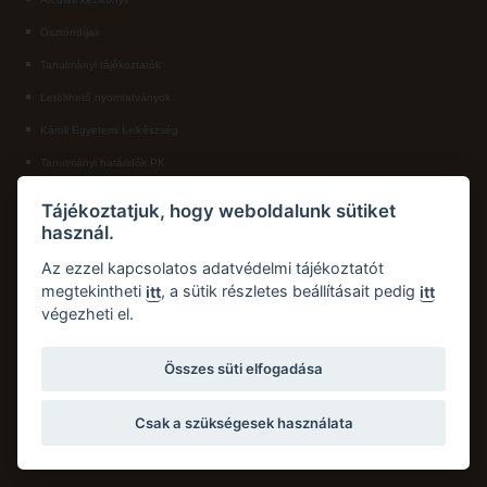
Ösztöndíjak
ECL nyelvvizsga
Tanulmányi tájékoztatók
Díszoklevél igénylés
Letölthető nyomtatványok
HÖK
Károli Egyetemi Lelkészség
Tanulmányi határidők PK
KAPCSOLAT
Tájékoztatjuk, hogy weboldalunk sütiket
használ.
Károli Gáspár Református Egyetem, Pedagógiai Kar
Cím:
2750 Nagykőrös, Hősök tere 5.
Az ezzel kapcsolatos adatvédelmi tájékoztatót
Email:
pk.dth@kre.hu
megtekintheti
, a sütik részletes beállításait pedig
itt
itt
végezheti el.
Telefon:
+36 30 174 1934
Összes süti elfogadása
Csak a szükségesek használata
Copyright © 2026 Károli Gáspár Református Egyetem. Minden jog fenntartva.