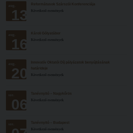
Reformátusok Szárszói Konferenciája
Hitélet
aug.
Minőségbiztosítás
13
Következő események
Intézetek
Oktatóink
Hittanoktató- és Kántorképző Intézet
Szabályzatok
Károli Gólyatábor
aug.
Pedagógusképző Intézet
Rektori utasítások
16
Következő események
Gyakorlati és Továbbképzési Intézet
Határozatok
Minőségbiztosítás
Nemzetközi mobilitás
Innovatív Oktatói Díj pályázatok benyújtásának
aug.
20
Oktatóink
Történeti áttekintés
határideje
Következő események
Szabályzatok
Hasznos linkek
Rektori utasítások
Református Pedagógiai Intézet
Tanévnyitó – Nagykőrös
sze.
06
Határozatok
Következő események
OKTATÁS
Nemzetközi mobilitás
Képzéseink
Történeti áttekintés
Képzési helyszínek
Tanévnyitó – Budapest
sze.
Következő események
Hasznos linkek
Nagykőrösi képzési hely