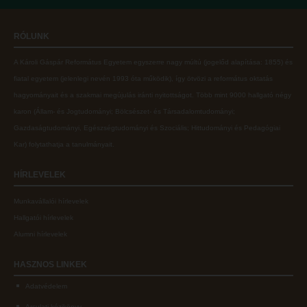
Online adatbázisok
Kollégiumok
RÓLUNK
MTMT
Nagykőrösi Kollégium
A Károli Gáspár Református Egyetem egyszerre nagy múltú (jogelőd alapítása: 1855) és
MTMT GYIK
Óbudai Diákhotel
fiatal egyetem (jelenlegi nevén 1993 óta működik), így ötvözi a református oktatás
Open Access
Kecskeméti Kollégium
hagyományait és a szakmai megújulás iránti nyitottságot.
Több mint
9000 hallgató négy
karon (
Állam- és Jogtudományi; Bölcsészet- és Társadalomtudományi;
Repozitórium
Diákélet
Gazdaságtudományi, Egészségtudományi és Szociális; Hittudományi és Pedagógiai
Kollégiumok
Sport a Károlin
Kar
) folytathatja a tanulmányait.
Nagykőrösi Kollégium
Károli Klub
HÍRLEVELEK
Óbudai Diákhotel
Károli Egyetemi Lelkészség
Munkavállalói hírlevelek
Kecskeméti Kollégium
ECL nyelvvizsga
Hallgatói hírlevelek
Diákélet
Díszoklevél igénylés
Alumni hírlevelek
Sport a Károlin
HÖK
HASZNOS
LINKEK
Károli Klub
Adatvédelem
Károli Egyetemi Lelkészség
Arculati kézikönyv