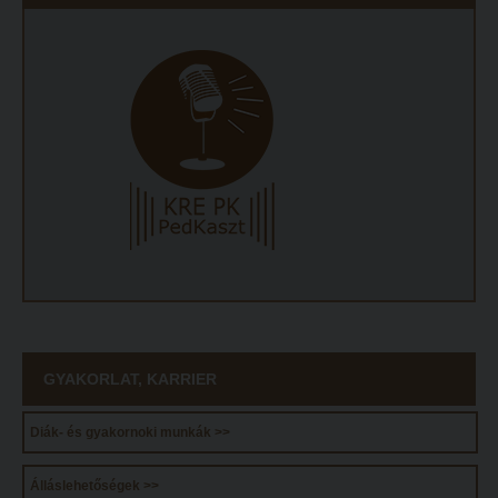
ECL nyelvvizsga
Díszoklevél igénylés
HÖK
GYAKORLAT, KARRIER
Diák- és gyakornoki munkák >>
Álláslehetőségek >>