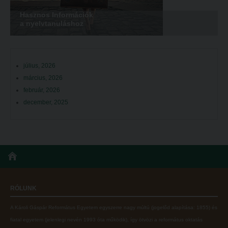
Hasznos Információk
a nyelvtanuláshoz
július, 2026
március, 2026
február, 2026
december, 2025
RÓLUNK
A Károli Gáspár Református Egyetem egyszerre nagy múltú (jogelőd alapítása: 1855) és
fiatal egyetem (jelenlegi nevén 1993 óta működik), így ötvözi a református oktatás