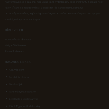
hagyományait és a szakmai megújulás iránti nyitottságot.
Több mint
9000 hallgató négy
karon (
Állam- és Jogtudományi; Bölcsészet- és Társadalomtudományi;
Gazdaságtudományi, Egészségtudományi és Szociális; Hittudományi és Pedagógiai
Kar
) folytathatja a tanulmányait.
HÍRLEVELEK
Munkavállalói hírlevelek
Hallgatói hírlevelek
Alumni hírlevelek
HASZNOS
LINKEK
Adatvédelem
Arculati kézikönyv
Ösztöndíjak
Tanulmányi tájékoztatók
Letölthető nyomtatványok
Károli Egyetemi Lelkészség