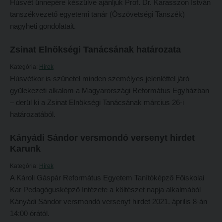
Húsvét ünnepére készülve ajánljuk Prof. Dr. Karasszon István
Átvétel más felsőoktatási intézményből
tanszékvezető egyetemi tanár (Ószövetségi Tanszék)
2026/2027. tanévre felvett hallgatók részére
nagyheti gondolatait.
Jelentkezési lapok, nyomtatványok
HÖK
Ösztöndíjak
Zsinat Elnökségi Tanácsának határozata
Konzultációs időpontok
Szakirányú továbbképzések
Órarend
Kategória:
Hírek
Húsvétkor is szünetel minden személyes jelenléttel járó
HALLGATÓINKNAK
Kari mentorok
gyülekezeti alkalom a Magyarországi Református Egyházban
2026/2027. tanévre felvett hallgatók részére
Ösztöndíjak és egyéb hallgatói pályázatok
– derül ki a Zsinat Elnökségi Tanácsának március 26-i
határozatából.
HÖK
Kari pályázatok
Konzultációs időpontok
Szakdolgozati tudnivalók
Kányádi Sándor versmondó versenyt hirdet
Karunk
Órarend
Tanulmányi határidők
Kategória:
Hírek
Kari mentorok
Tanulmányi Osztály
A Károli Gáspár Református Egyetem Tanítóképző Főiskolai
Ösztöndíjak és egyéb hallgatói pályázatok
Kérelmek – nyomtatványok
Kar Pedagógusképző Intézete a költészet napja alkalmából
Kányádi Sándor versmondó versenyt hirdet 2021. április 8-án
Kari pályázatok
Tanulmányi tájékoztató
14:00 órától.
Szakdolgozati tudnivalók