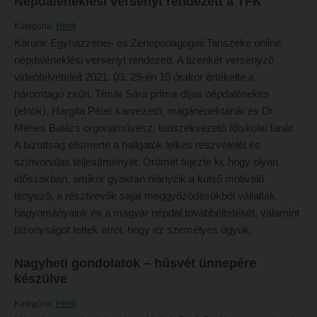
Népdaléneklési versenyt rendezett a TFK
Tehetséggondozás
FELVÉTELIZŐKNEK
Kategória:
Hírek
Tudományos diákköri tevékenység
Pótfelvételi 2026
Karunk Egyházzenei- és Zenepedagógiai Tanszéke online
PedKaszt – Bethlen-pályázat
népdaléneklési versenyt rendezett. A tizenkét versenyző
PK Felvételi Tájékoztató kiadvány
videófelvételeit 2021. 03. 29-én 10 órakor értékelte a
Kari kutatási pályázatok
Hallgatói véleményvideók
háromtagú zsűri, Tímár Sára príma-díjas népdalénekes
Kari kiadványok
(elnök), Hargita Péter karvezető, magánénektanár és Dr.
Intézményi pontok
Méhes Balázs orgonaművész, tanszékvezető főiskolai tanár.
FELVÉTELIZŐKNEK
Intézményi pontok igazolása
A bizottság elismerte a hallgatók lelkes részvételét és
Pótfelvételi 2026
A 2026. évi pótfelvételi eljárás alkalmassági vizsga tudnivalói
színvonalas teljesítményét. Örömét fejezte ki, hogy olyan
időszakban, amikor gyakran hiányzik a külső motiváló
PK Felvételi Tájékoztató kiadvány
Hitéleti képzések jelentkezési lapja
tényező, a résztvevők saját meggyőződésükből vállalták
Hallgatói véleményvideók
Átvétel más felsőoktatási intézményből
hagyományaink és a magyar népdal továbbéltetését, valamint
bizonyságot tettek arról, hogy ez személyes ügyük.
Intézményi pontok
Jelentkezési lapok, nyomtatványok
Intézményi pontok igazolása
Ösztöndíjak
Nagyheti gondolatok – húsvét ünnepére
készülve
A 2026. évi pótfelvételi eljárás alkalmassági vizsga tudnivalói
Szakirányú továbbképzések
Kategória:
Hírek
Hitéleti képzések jelentkezési lapja
HALLGATÓINKNAK