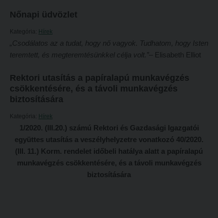
Tételsorok
Nőnapi üdvözlet
Tanulmányi határidők
Baleset-, munka- és tűzvédelmi megelőző ismeretek hallgatók részére
Kategória:
Hírek
Tanulmányi Osztály
Moodle, Teams, Microsoft, eduID
„Csodálatos az a tudat, hogy nő vagyok. Tudhatom, hogy Isten
Kérelmek – nyomtatványok
ESEMÉNYEK
teremtett, és megteremtésünkkel célja volt.”
– Elisabeth Elliot
Tanulmányi tájékoztató
Kárpátok alatt
Rektori utasítás a papíralapú munkavégzés
Tételsorok
csökkentésére, és a távoli munkavégzés
Kányádi-verseny
biztosítására
Baleset-, munka- és tűzvédelmi megelőző ismeretek hallgatók részére
Simonyi-verseny
Kategória:
Hírek
Moodle, Teams, Microsoft, eduID
Psallite énekverseny
1/2020. (III.20.) számú Rektori és Gazdasági Igazgatói
ESEMÉNYEK
együttes utasítás a veszélyhelyzetre vonatkozó 40/2020.
Tanulva tanítani
(III. 11.) Korm. rendelet időbeli hatálya alatt a papíralapú
Kárpátok alatt
Innováció a pedagógushivatásban
munkavégzés csökkentésére, és a távoli munkavégzés
Kányádi-verseny
Tehetség - Hit - Identitás konferencia
biztosítására
Simonyi-verseny
Művészet határok nélkül
Psallite énekverseny
PedKaszt – Bethlen-pályázat