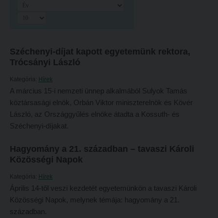
Hitélet
Minőségbiztosítás
Intézetek
Oktatóink
Hittanoktató- és Kántorképző Intézet
Szabályzatok
Széchenyi-díjat kapott egyetemünk rektora,
Pedagógusképző Intézet
Rektori utasítások
Trócsányi László
Gyakorlati és Továbbképzési Intézet
Határozatok
Kategória:
Hírek
A március 15-i nemzeti ünnep alkalmából Sulyok Tamás
Minőségbiztosítás
Nemzetközi mobilitás
köztársasági elnök, Orbán Viktor miniszterelnök és Kövér
Oktatóink
Történeti áttekintés
László, az Országgyűlés elnöke átadta a Kossuth- és
Széchenyi-díjakat.
Szabályzatok
Hasznos linkek
Rektori utasítások
Református Pedagógiai Intézet
Hagyomány a 21. században – tavaszi Károli
Közösségi Napok
Határozatok
OKTATÁS
Kategória:
Hírek
Nemzetközi mobilitás
Képzéseink
Április 14-től veszi kezdetét egyetemünkön a tavaszi Károli
Történeti áttekintés
Közösségi Napok, melynek témája: hagyomány a 21.
Képzési helyszínek
században.
Hasznos linkek
Nagykőrösi képzési hely