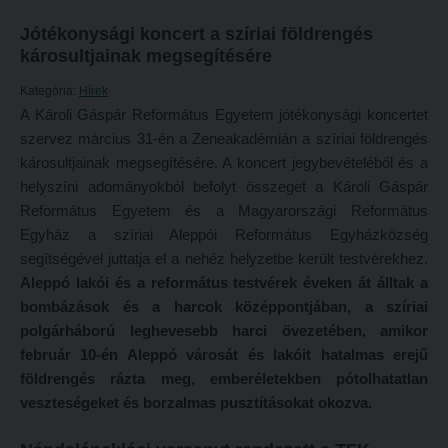
Református Pedagógiai Intézet
Jótékonysági koncert a szíriai földrengés
Budapesti képzési hely
károsultjainak megsegítésére
OKTATÁS
Marosvásárhelyi képzési hely
Kategória:
Hírek
Képzéseink
Kecskeméti képzési hely
A Károli Gáspár Református Egyetem jótékonysági koncertet
Képzési helyszínek
Mintatantervek
szervez március 31-én a Zeneakadémián a szíriai földrengés
károsultjainak megsegítésére. A koncert jegybevételéből és a
Nagykőrösi képzési hely
Gyakorlati képzés
helyszíni adományokból befolyt összeget a Károli Gáspár
Budapesti képzési hely
Református Egyetem és a Magyarországi Református
KUTATÁS
Egyház a szíriai Aleppói Református Egyházközség
Marosvásárhelyi képzési hely
Kari kutatócsoportok
segítségével juttatja el a nehéz helyzetbe került testvérekhez.
Kecskeméti képzési hely
Aleppó lakói és a református testvérek éveken át álltak a
Tehetséggondozás
bombázások és a harcok középpontjában, a szíriai
Mintatantervek
Tudományos diákköri tevékenység
polgárháború leghevesebb harci övezetében, amikor
Gyakorlati képzés
PedKaszt – Bethlen-pályázat
február 10-én Aleppó városát és lakóit hatalmas erejű
földrengés rázta meg, emberéletekben pótolhatatlan
KUTATÁS
Kari kutatási pályázatok
veszteségeket és borzalmas pusztításokat okozva.
Kari kutatócsoportok
Kari kiadványok