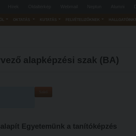
Hírek
Oldaltérkép
Webmail
Neptun
Alumni
D
ÓL
OKTATÁS
KUTATÁS
FELVÉTELIZŐKNEK
HALLGATÓINK
vező alapképzési szak (BA)
Szűrő
 alapít Egyetemünk a tanítóképzés