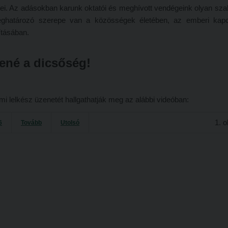
ei. Az adásokban karunk oktatói és meghívott vendégeink olyan sz
ghatározó szerepe van a közösségek életében, az emberi kapc
tásában.
ené a dicsőség!
lelkész üzenetét hallgathatják meg az alábbi videóban:
1. o
6
Tovább
Utolsó