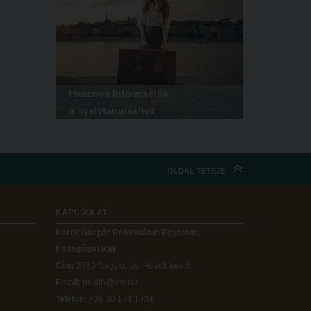
Hasznos Információk
a nyelvtanuláshoz
OLDAL TETEJE
KAPCSOLAT
Károli Gáspár Református Egyetem,
Pedagógiai Kar
Cím:
2750 Nagykőrös, Hősök tere 5.
Email:
pk.dth@kre.hu
Telefon:
+36 30 174 1934