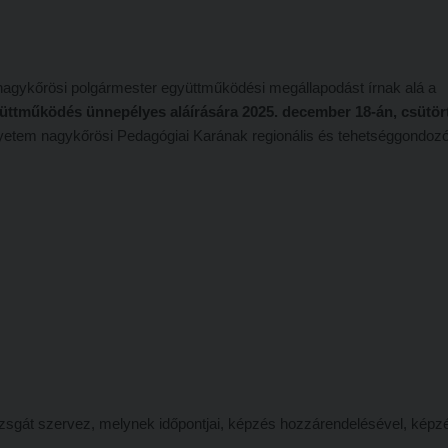
la nagykőrösi polgármester együttműködési megállapodást írnak alá a
üttműködés ünnepélyes aláírására 2025. december 18-án, csütö
gyetem nagykőrösi Pedagógiai Karának regionális és tehetséggondozó
izsgát szervez, melynek időpontjai, képzés hozzárendelésével, képz