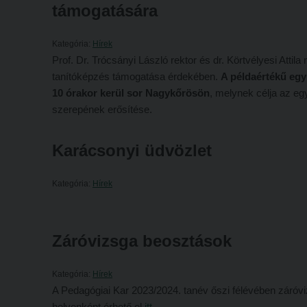
támogatására
Kategória:
Hírek
Prof. Dr. Trócsányi László rektor és dr. Körtvélyesi Atti
tanítóképzés támogatása érdekében.
A példaértékű egy
10 órakor kerül sor
Nagykőrösön
, melynek célja az e
szerepének erősítése.
Karácsonyi üdvözlet
Kategória:
Hírek
Záróvizsga beosztások
Kategória:
Hírek
A Pedagógiai Kar 2023/2024. tanév őszi félévében záróv
helyenként érhető el
itt
.