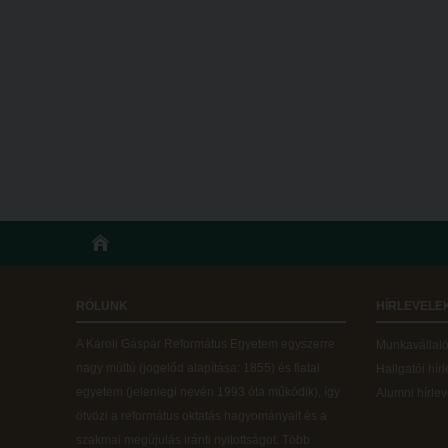
RÓLUNK
HÍRLEVELE
A Károli Gáspár Református Egyetem egyszerre
Munkavállalói
nagy múltú (jogelőd alapítása: 1855) és fiatal
Hallgatói hír
egyetem (jelenlegi nevén 1993 óta működik), így
Alumni hírlev
ötvözi a református oktatás hagyományait és a
szakmai megújulás iránti nyitottságot.
Több