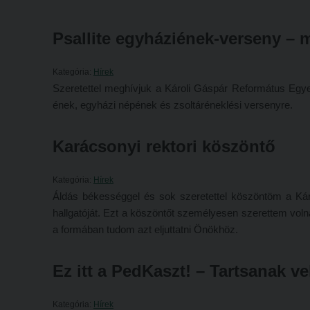
Psallite egyháziének-verseny – 
Kategória:
Hírek
Szeretettel meghívjuk a Károli Gáspár Református Egyet
ének, egyházi népének és zsoltáréneklési versenyre.
Karácsonyi rektori köszöntő
Kategória:
Hírek
Áldás békességgel és sok szeretettel köszöntöm a Ká
hallgatóját. Ezt a köszöntőt személyesen szerettem voln
a formában tudom azt eljuttatni Önökhöz.
Ez itt a PedKaszt! – Tartsanak ve
Kategória:
Hírek