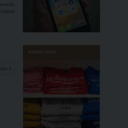
akmai és
solatok
KÁROLI SHOP
ldal / 6