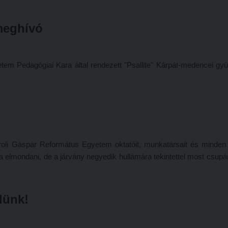
meghívó
em Pedagógiai Kara által rendezett "Psallite" Kárpát-medencei gyü
roli Gáspár Református Egyetem oktatóit, munkatársait és minden
a elmondani, de a járvány negyedik hullámára tekintettel most csup
lünk!