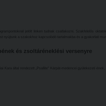
ogrampontoknál jelölt linken tudnak csatlakozni. Szakfelelős oktató
ést nyújtunk a szakokhoz kapcsolódó tartalmakba és a gyakorlati mu
pének és zsoltáréneklési versenyre
Kara által rendezett „Psallite” Kárpát-medencei gyülekezeti ének,