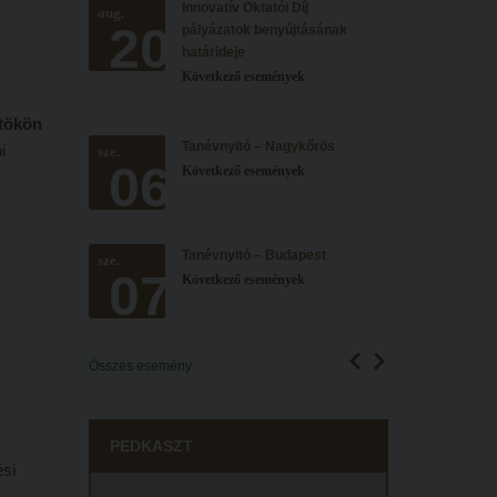
Innovatív Oktatói Díj
aug.
20
pályázatok benyújtásának
határideje
Következő események
rtökön
Tanévnyitó – Nagykőrös
i
sze.
06
Következő események
Tanévnyitó – Budapest
sze.
07
Következő események
Összes esemény
PEDKASZT
ési