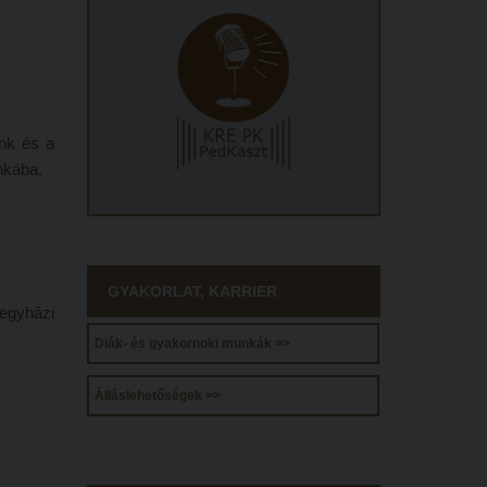
ink és a
nkába.
GYAKORLAT, KARRIER
 egyházi
Diák- és gyakornoki munkák >>
Álláslehetőségek >>