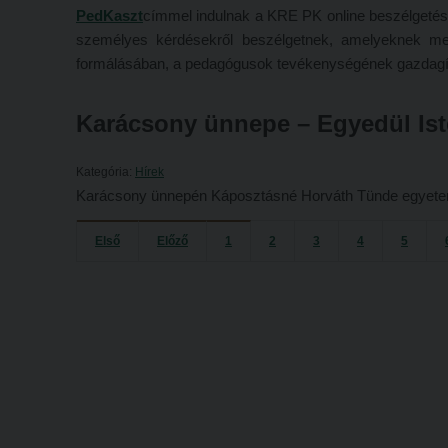
PedKaszt
címmel indulnak a KRE PK online beszélgetés
személyes kérdésekről beszélgetnek, amelyeknek me
formálásában, a pedagógusok tevékenységének gazdagí
Karácsony ünnepe – Egyedül Ist
Kategória:
Hírek
Karácsony ünnepén Káposztásné Horváth Tünde egyetemi 
Első
Előző
1
2
3
4
5