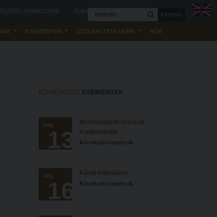
igitális rendszerek
Kapcsolat
Keresés
NAK
ESEMÉNYEK
SZOLGÁLTATÁSAINK
HÖK
KÖVETKEZŐ
ESEMÉNYEK
Reformátusok Szárszói
aug.
13
Konferenciája
Következő események
Károli Gólyatábor
aug.
16
Következő események