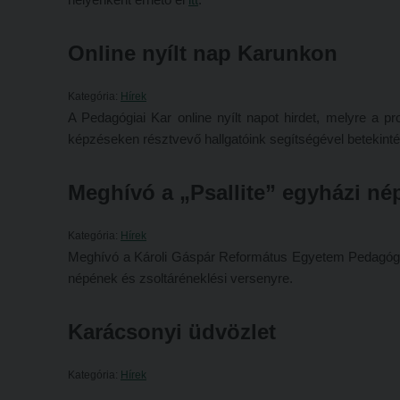
Online nyílt nap Karunkon
Kategória:
Hírek
A Pedagógiai Kar online nyílt napot hirdet, melyre a pr
képzéseken résztvevő hallgatóink segítségével betekint
Meghívó a „Psallite” egyházi né
Kategória:
Hírek
Meghívó a Károli Gáspár Református Egyetem Pedagógiai 
népének és zsoltáréneklési versenyre.
Karácsonyi üdvözlet
Kategória:
Hírek