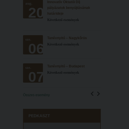
Innovatív Oktatói Díj
aug.
20
pályázatok benyújtásának
határideje
Következő események
Tanévnyitó – Nagykőrös
sze.
06
Következő események
Tanévnyitó – Budapest
sze.
07
Következő események
Összes esemény
PEDKASZT