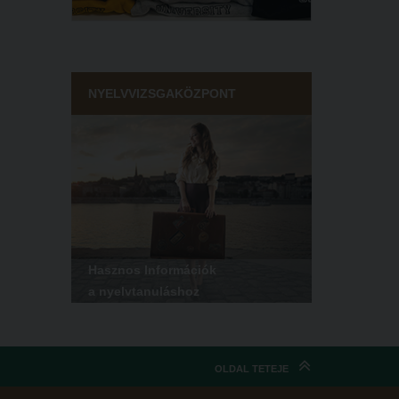
NYELVVIZSGAKÖZPONT
Hasznos Információk
a nyelvtanuláshoz
OLDAL TETEJE