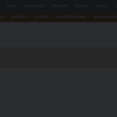
Hírek
Oldaltérkép
Webmail
Neptun
Alumni
D
ÓL
OKTATÁS
KUTATÁS
FELVÉTELIZŐKNEK
HALLGATÓINK