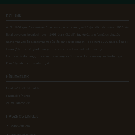
Online adatbázisok
Kollégiumok
RÓLUNK
MTMT
Nagykőrösi Kollégium
A Károli Gáspár Református Egyetem egyszerre nagy múltú (jogelőd alapítása: 1855) és
MTMT GYIK
Óbudai Diákhotel
fiatal egyetem (jelenlegi nevén 1993 óta működik), így ötvözi a református oktatás
Open Access
Kecskeméti Kollégium
hagyományait és a szakmai megújulás iránti nyitottságot.
Több mint
9000 hallgató négy
karon (
Állam- és Jogtudományi; Bölcsészet- és Társadalomtudományi;
Repozitórium
Diákélet
Gazdaságtudományi, Egészségtudományi és Szociális; Hittudományi és Pedagógiai
Kollégiumok
Sport a Károlin
Kar
) folytathatja a tanulmányait.
Nagykőrösi Kollégium
Károli Klub
HÍRLEVELEK
Óbudai Diákhotel
Károli Egyetemi Lelkészség
Munkavállalói hírlevelek
Kecskeméti Kollégium
ECL nyelvvizsga
Hallgatói hírlevelek
Diákélet
Díszoklevél igénylés
Alumni hírlevelek
Sport a Károlin
HÖK
HASZNOS
LINKEK
Károli Klub
Adatvédelem
Károli Egyetemi Lelkészség
Arculati kézikönyv