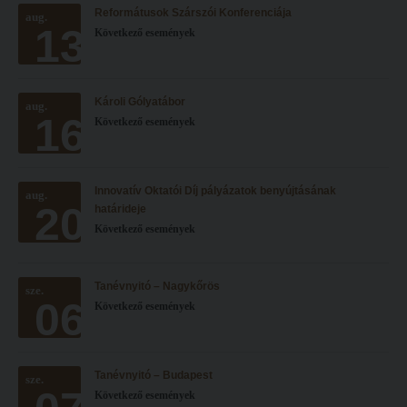
Reformátusok Szárszói Konferenciája
Hitélet
aug.
Minőségbiztosítás
13
Következő események
Intézetek
Oktatóink
Hittanoktató- és Kántorképző Intézet
Szabályzatok
Károli Gólyatábor
aug.
Pedagógusképző Intézet
Rektori utasítások
16
Következő események
Gyakorlati és Továbbképzési Intézet
Határozatok
Minőségbiztosítás
Nemzetközi mobilitás
Innovatív Oktatói Díj pályázatok benyújtásának
aug.
20
Oktatóink
Történeti áttekintés
határideje
Következő események
Szabályzatok
Hasznos linkek
Rektori utasítások
Református Pedagógiai Intézet
Tanévnyitó – Nagykőrös
sze.
06
Határozatok
Következő események
OKTATÁS
Nemzetközi mobilitás
Képzéseink
Történeti áttekintés
Képzési helyszínek
Tanévnyitó – Budapest
sze.
Következő események
Hasznos linkek
Nagykőrösi képzési hely