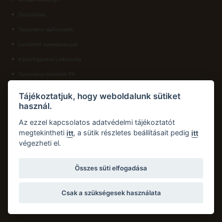
Ösztöndíjak
ECL nyelvvizsga
Tanulmányi tájékoztatók
Díszoklevél igénylés
Letölthető nyomtatványok
HÖK
Károli Egyetemi Lelkészség
Tanulmányi határidők PK
KAPCSOLAT
Tájékoztatjuk, hogy weboldalunk sütiket
használ.
Károli Gáspár Református Egyetem, Pedagógiai Kar
Cím:
2750 Nagykőrös, Hősök tere 5.
Az ezzel kapcsolatos adatvédelmi tájékoztatót
Email:
pk.dth@kre.hu
megtekintheti
, a sütik részletes beállításait pedig
itt
itt
végezheti el.
Telefon:
+36 30 174 1934
Összes süti elfogadása
Csak a szükségesek használata
Copyright © 2026 Károli Gáspár Református Egyetem. Minden jog fenntartva.