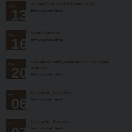
Reformátusok Szárszói Konferenciája
Hitélet
aug.
Minőségbiztosítás
13
Következő események
Intézetek
Oktatóink
Hittanoktató- és Kántorképző Intézet
Szabályzatok
Károli Gólyatábor
aug.
Pedagógusképző Intézet
Rektori utasítások
16
Következő események
Gyakorlati és Továbbképzési Intézet
Határozatok
Minőségbiztosítás
Nemzetközi mobilitás
Innovatív Oktatói Díj pályázatok benyújtásának
aug.
20
Oktatóink
Történeti áttekintés
határideje
Következő események
Szabályzatok
Hasznos linkek
Rektori utasítások
Református Pedagógiai Intézet
Tanévnyitó – Nagykőrös
sze.
06
Határozatok
Következő események
OKTATÁS
Nemzetközi mobilitás
Képzéseink
Történeti áttekintés
Képzési helyszínek
Tanévnyitó – Budapest
sze.
Következő események
Hasznos linkek
Nagykőrösi képzési hely