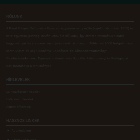
Online adatbázisok
Kollégiumok
RÓLUNK
MTMT
Nagykőrösi Kollégium
A Károli Gáspár Református Egyetem egyszerre nagy múltú (jogelőd alapítása: 1855) és
MTMT GYIK
Óbudai Diákhotel
fiatal egyetem (jelenlegi nevén 1993 óta működik), így ötvözi a református oktatás
Open Access
Kecskeméti Kollégium
hagyományait és a szakmai megújulás iránti nyitottságot.
Több mint
9000 hallgató négy
karon (
Állam- és Jogtudományi; Bölcsészet- és Társadalomtudományi;
Repozitórium
Diákélet
Gazdaságtudományi, Egészségtudományi és Szociális; Hittudományi és Pedagógiai
Kollégiumok
Sport a Károlin
Kar
) folytathatja a tanulmányait.
Nagykőrösi Kollégium
Károli Klub
HÍRLEVELEK
Óbudai Diákhotel
Károli Egyetemi Lelkészség
Munkavállalói hírlevelek
Kecskeméti Kollégium
ECL nyelvvizsga
Hallgatói hírlevelek
Diákélet
Díszoklevél igénylés
Alumni hírlevelek
Sport a Károlin
HÖK
HASZNOS
LINKEK
Károli Klub
Adatvédelem
Károli Egyetemi Lelkészség
Arculati kézikönyv