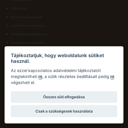
Ösztöndíjak
ECL nyelvvizsga
Tanulmányi tájékoztatók
Díszoklevél igénylés
Letölthető nyomtatványok
HÖK
Károli Egyetemi Lelkészség
Tanulmányi határidők PK
KAPCSOLAT
Tájékoztatjuk, hogy weboldalunk sütiket
használ.
Károli Gáspár Református Egyetem, Pedagógiai Kar
Cím:
2750 Nagykőrös, Hősök tere 5.
Az ezzel kapcsolatos adatvédelmi tájékoztatót
Email:
pk.dth@kre.hu
megtekintheti
, a sütik részletes beállításait pedig
itt
itt
végezheti el.
Telefon:
+36 30 174 1934
Összes süti elfogadása
Csak a szükségesek használata
Copyright © 2026 Károli Gáspár Református Egyetem. Minden jog fenntartva.