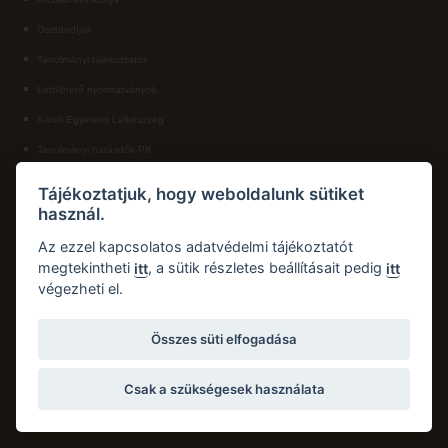
Ösztöndíjak
ECL nyelvvizsga
Tanulmányi tájékoztatók
Díszoklevél igénylés
Letölthető nyomtatványok
HÖK
Károli Egyetemi Lelkészség
Tanulmányi határidők PK
KAPCSOLAT
Tájékoztatjuk, hogy weboldalunk sütiket
használ.
Károli Gáspár Református Egyetem, Pedagógiai Kar
Cím:
2750 Nagykőrös, Hősök tere 5.
Az ezzel kapcsolatos adatvédelmi tájékoztatót
Email:
pk.dth@kre.hu
megtekintheti
, a sütik részletes beállításait pedig
itt
itt
végezheti el.
Telefon:
+36 30 174 1934
Összes süti elfogadása
Csak a szükségesek használata
Copyright © 2026 Károli Gáspár Református Egyetem. Minden jog fenntartva.