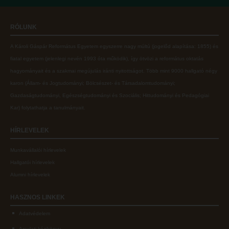
Online adatbázisok
Kollégiumok
RÓLUNK
MTMT
Nagykőrösi Kollégium
A Károli Gáspár Református Egyetem egyszerre nagy múltú (jogelőd alapítása: 1855) és
MTMT GYIK
Óbudai Diákhotel
fiatal egyetem (jelenlegi nevén 1993 óta működik), így ötvözi a református oktatás
Open Access
Kecskeméti Kollégium
hagyományait és a szakmai megújulás iránti nyitottságot.
Több mint
9000 hallgató négy
karon (
Állam- és Jogtudományi; Bölcsészet- és Társadalomtudományi;
Repozitórium
Diákélet
Gazdaságtudományi, Egészségtudományi és Szociális; Hittudományi és Pedagógiai
Kollégiumok
Sport a Károlin
Kar
) folytathatja a tanulmányait.
Nagykőrösi Kollégium
Károli Klub
HÍRLEVELEK
Óbudai Diákhotel
Károli Egyetemi Lelkészség
Munkavállalói hírlevelek
Kecskeméti Kollégium
ECL nyelvvizsga
Hallgatói hírlevelek
Diákélet
Díszoklevél igénylés
Alumni hírlevelek
Sport a Károlin
HÖK
HASZNOS
LINKEK
Károli Klub
Adatvédelem
Károli Egyetemi Lelkészség
Arculati kézikönyv