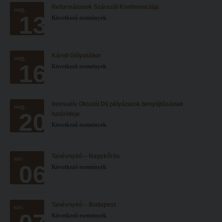
Reformátusok Szárszói Konferenciája
Hitélet
aug.
Minőségbiztosítás
13
Következő események
Intézetek
Oktatóink
Hittanoktató- és Kántorképző Intézet
Szabályzatok
Károli Gólyatábor
aug.
Pedagógusképző Intézet
Rektori utasítások
16
Következő események
Gyakorlati és Továbbképzési Intézet
Határozatok
Minőségbiztosítás
Nemzetközi mobilitás
Innovatív Oktatói Díj pályázatok benyújtásának
aug.
20
Oktatóink
Történeti áttekintés
határideje
Következő események
Szabályzatok
Hasznos linkek
Rektori utasítások
Református Pedagógiai Intézet
Tanévnyitó – Nagykőrös
sze.
06
Határozatok
Következő események
OKTATÁS
Nemzetközi mobilitás
Képzéseink
Történeti áttekintés
Képzési helyszínek
Tanévnyitó – Budapest
sze.
Következő események
Hasznos linkek
Nagykőrösi képzési hely