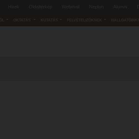
Hírek
Oldaltérkép
Webmail
Neptun
Alumni
D
ÓL
OKTATÁS
KUTATÁS
FELVÉTELIZŐKNEK
HALLGATÓINK