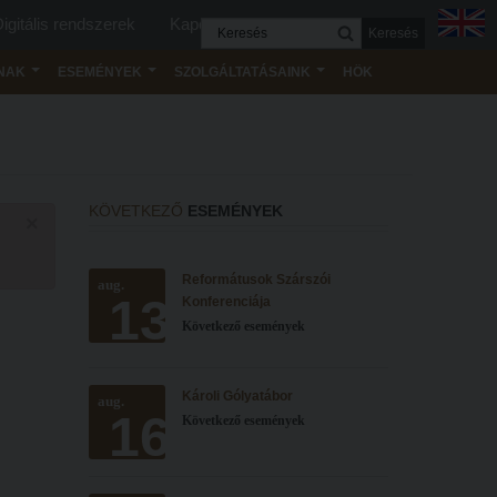
igitális rendszerek
Kapcsolat
Keresés
NAK
ESEMÉNYEK
SZOLGÁLTATÁSAINK
HÖK
KÖVETKEZŐ
ESEMÉNYEK
×
Reformátusok Szárszói
aug.
13
Konferenciája
Következő események
Károli Gólyatábor
aug.
16
Következő események