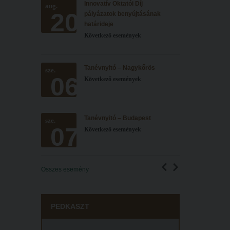
Innovatív Oktatói Díj
aug.
20
pályázatok benyújtásának
határideje
Következő események
Tanévnyitó – Nagykőrös
sze.
06
Következő események
Tanévnyitó – Budapest
sze.
07
Következő események
Összes esemény
PEDKASZT