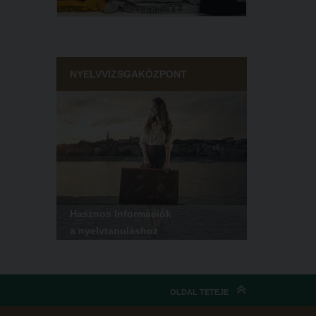
NYELVVIZSGAKÖZPONT
Hasznos Információk
a nyelvtanuláshoz
OLDAL TETEJE