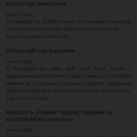
Záróvizsga beosztások
Református Pedagógiai Intézet
Budapesti képzési hely
Kategória:
Hírek
OKTATÁS
Marosvásárhelyi képzési hely
A Pedagógiai Kar 2023/2024. tanév őszi félévében záróvizsgát
szervez, melynek időpontjai, képzés hozzárendelésével,
Képzéseink
Kecskeméti képzési hely
képzési helyenként érhető el
itt
.
Képzési helyszínek
Mintatantervek
Online nyílt nap Karunkon
Nagykőrösi képzési hely
Gyakorlati képzés
Kategória:
Hírek
Budapesti képzési hely
KUTATÁS
A Pedagógiai Kar online nyílt napot hirdet, melyre a
Marosvásárhelyi képzési hely
programpontoknál jelölt linken tudnak csatlakozni. Szakfelelős
Kari kutatócsoportok
oktatóink és a képzéseken résztvevő hallgatóink segítségével
Kecskeméti képzési hely
Tehetséggondozás
betekintést nyújtunk a szakokhoz kapcsolódó tartalmakba és
Mintatantervek
Tudományos diákköri tevékenység
a gyakorlati munkába.
Gyakorlati képzés
PedKaszt – Bethlen-pályázat
Meghívó a „Psallite” egyházi népének és
KUTATÁS
zsoltáréneklési versenyre
Kari kutatási pályázatok
Kari kutatócsoportok
Kari kiadványok
Kategória:
Hírek