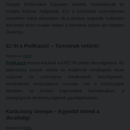
Gáspár Református Egyetem oktatóit, munkatársait és
Átvétel más felsőoktatási intézményből
2026/2027. tanévre felvett hallgatók részére
minden kedves hallgatóját. Ezt a köszöntőt személyesen
Jelentkezési lapok, nyomtatványok
szerettem volna elmondani, de a járvány negyedik hullámára
HÖK
tekintettel most csupán ebben a formában tudom azt eljuttatni
Ösztöndíjak
Konzultációs időpontok
Önökhöz.
Szakirányú továbbképzések
Órarend
Ez itt a PedKaszt! – Tartsanak velünk!
HALLGATÓINKNAK
Kari mentorok
Kategória:
Hírek
2026/2027. tanévre felvett hallgatók részére
Ösztöndíjak és egyéb hallgatói pályázatok
PedKaszt
címmel indulnak a KRE PK online beszélgetései. Az
HÖK
Kari pályázatok
adásokban karunk oktatói és meghívott vendégeink olyan
szakmai és személyes kérdésekről beszélgetnek,
Konzultációs időpontok
Szakdolgozati tudnivalók
amelyeknek meghatározó szerepe van a közösségek
Órarend
Tanulmányi határidők
életében, az emberi kapcsolatok formálásában, a
pedagógusok tevékenységének gazdagításában.
Kari mentorok
Tanulmányi Osztály
Ösztöndíjak és egyéb hallgatói pályázatok
Kérelmek – nyomtatványok
Karácsony ünnepe – Egyedül Istené a
dicsőség!
Kari pályázatok
Tanulmányi tájékoztató
Kategória:
Hírek
Szakdolgozati tudnivalók