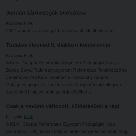
Tanulva tanítani
Galéria
Januári záróvizsgák beosztása
Innováció a pedagógushivatásban
Olvasás- és írástanítás komplex fonomimikával
Kategória:
Hírek
Tehetség - Hit - Identitás konferencia
SZOLGÁLTATÁSAINK
2022. januári záróvizsgák beosztása itt tekinthető meg:
Művészet határok nélkül
Károli Református Könyv- és Ajándékbolt
Tudatos életmód II. diákköri konferencia
PedKaszt – Bethlen-pályázat
Kari könyvtár
Kategória:
Hírek
Galéria
Kecskeméti campus könyvtár
A Károli Gáspár Református Egyetem Pedagógiai Kara, a
Olvasás- és írástanítás komplex fonomimikával
Babeș-Bolyai Tudományegyetem Református Tanárképző és
Liberty katalógus
Zeneművészeti Kara, valamint a Karácsony Sándor
SZOLGÁLTATÁSAINK
Kutatástámogatás, láthatóság
Valláspedagógiai és Pasztorálpszichológiai Szakkollégium
Károli Református Könyv- és Ajándékbolt
Online adatbázisok
szeretettel hívja és várja az érdeklődőket a
Kari könyvtár
MTMT
Csak a nevünk változott, küldetésünk a régi
Kecskeméti campus könyvtár
MTMT GYIK
Kategória:
Hírek
Liberty katalógus
Open Access
A Károli Gáspár Református Egyetem Pedagógiai Kara
(korábban: TFK) tájékoztatja az érdeklődő jelentkezőket, hogy
Kutatástámogatás, láthatóság
Repozitórium