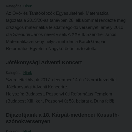
Kategória:
Hírek
ECL nyelvvizsga
Az Óvó- és Tanítóképzők Egyesületének Matematikai
tagozata a 2019/20-as tanévben 28. alkalommal rendezte meg
Díszoklevél igénylés
országos matematika feladatmegoldó versenyét, amely 2010
HÖK
óta Szendrei János nevét viseli. A XXVIII. Szendrei János
Matematikaverseny helyszínét idén a Károli Gáspár
Református Egyetem Nagykőrösön biztosította.
Jótékonysági Adventi Koncert
Kategória:
Hírek
Szeretettel hívjuk 2017. december 14-én 18 órai kezdettel
Jótékonysági Adventi Koncertre.
Helyszín: Budapest, Pozsonyi úti Református Templom
(Budapest XIII. ker., Pozsonyi út 58. bejárat a Duna felől)
Díjazottjaink a 18. Kárpát-medencei Kossuth-
szónokversenyen
Kategória:
Hírek