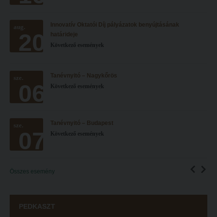
Innovatív Oktatói Díj pályázatok benyújtásának
aug.
20
határideje
Következő események
Tanévnyitó – Nagykőrös
sze.
06
Következő események
Tanévnyitó – Budapest
sze.
07
Következő események
Összes esemény
PEDKASZT