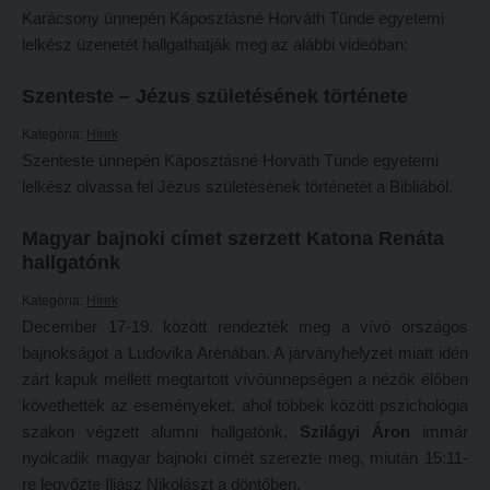
Tételsorok
Karácsony ünnepén Káposztásné Horváth Tünde egyetemi
Tanulmányi határidők
Baleset-, munka- és tűzvédelmi megelőző ismeretek hallgatók részére
lelkész üzenetét hallgathatják meg az alábbi videóban:
Tanulmányi Osztály
Moodle, Teams, Microsoft, eduID
Szenteste – Jézus születésének története
Kérelmek – nyomtatványok
ESEMÉNYEK
Kategória:
Hírek
Tanulmányi tájékoztató
Szenteste ünnepén Káposztásné Horváth Tünde egyetemi
Kárpátok alatt
lelkész olvassa fel Jézus születésének történetét a Bibliából.
Tételsorok
Kányádi-verseny
Baleset-, munka- és tűzvédelmi megelőző ismeretek hallgatók részére
Magyar bajnoki címet szerzett Katona Renáta
Simonyi-verseny
hallgatónk
Moodle, Teams, Microsoft, eduID
Psallite énekverseny
Kategória:
Hírek
ESEMÉNYEK
Tanulva tanítani
December 17-19. között rendezték meg a vívó országos
Kárpátok alatt
bajnokságot a Ludovika Arénában. A járványhelyzet miatt idén
Innováció a pedagógushivatásban
zárt kapuk mellett megtartott vívóünnepségen a nézők élőben
Kányádi-verseny
Tehetség - Hit - Identitás konferencia
követhették az eseményeket, ahol többek között pszichológia
Simonyi-verseny
Művészet határok nélkül
szakon végzett alumni hallgatónk,
Szilágyi Áron
immár
nyolcadik magyar bajnoki címét szerezte meg, miután 15:11-
Psallite énekverseny
PedKaszt – Bethlen-pályázat
re legyőzte Iliász Nikolászt a döntőben.