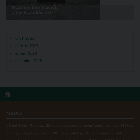
Hasznos Információk
a nyelvtanuláshoz
július, 2026
március, 2026
február, 2026
december, 2025
RÓLUNK
A Károli Gáspár Református Egyetem egyszerre nagy múltú (jogelőd alapítása: 1855) és
fiatal egyetem (jelenlegi nevén 1993 óta működik), így ötvözi a református oktatás