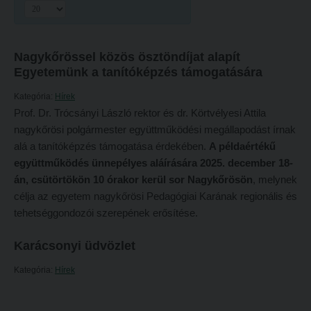
Hitélet
Minőségbiztosítás
Intézetek
Oktatóink
Nagykőrössel közös ösztöndíjat alapít
Hittanoktató- és Kántorképző Intézet
Szabályzatok
Egyetemünk a tanítóképzés támogatására
Pedagógusképző Intézet
Rektori utasítások
Kategória:
Hírek
Gyakorlati és Továbbképzési Intézet
Határozatok
Prof. Dr. Trócsányi László rektor és dr. Körtvélyesi Attila
nagykőrösi polgármester együttműködési megállapodást írnak
Minőségbiztosítás
Nemzetközi mobilitás
alá a tanítóképzés támogatása érdekében.
A példaértékű
Oktatóink
Történeti áttekintés
együttműködés ünnepélyes aláírására 2025. december 18-
án, csütörtökön 10 órakor kerül sor
Nagykőrösön
, melynek
Szabályzatok
Hasznos linkek
célja az egyetem nagykőrösi Pedagógiai Karának regionális és
Rektori utasítások
Református Pedagógiai Intézet
tehetséggondozói szerepének erősítése.
Határozatok
OKTATÁS
Karácsonyi üdvözlet
Nemzetközi mobilitás
Képzéseink
Kategória:
Hírek
Történeti áttekintés
Képzési helyszínek
Hasznos linkek
Nagykőrösi képzési hely