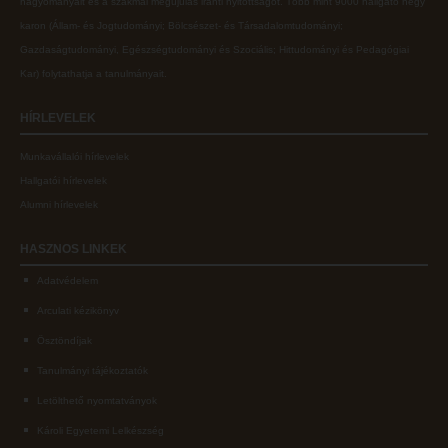
hagyományait és a szakmai megújulás iránti nyitottságot.
Több mint
9000 hallgató négy
karon (
Állam- és Jogtudományi; Bölcsészet- és Társadalomtudományi;
Gazdaságtudományi, Egészségtudományi és Szociális; Hittudományi és Pedagógiai
Kar
) folytathatja a tanulmányait.
HÍRLEVELEK
Munkavállalói hírlevelek
Hallgatói hírlevelek
Alumni hírlevelek
HASZNOS
LINKEK
Adatvédelem
Arculati kézikönyv
Ösztöndíjak
Tanulmányi tájékoztatók
Letölthető nyomtatványok
Károli Egyetemi Lelkészség