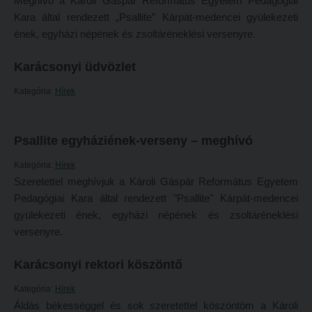
Meghívó a Károli Gáspár Református Egyetem Pedagógiai
Tehetséggondozás
FELVÉTELIZŐKNEK
Kara által rendezett „Psallite” Kárpát-medencei gyülekezeti
Tudományos diákköri tevékenység
ének, egyházi népének és zsoltáréneklési versenyre.
Pótfelvételi 2026
PedKaszt – Bethlen-pályázat
PK Felvételi Tájékoztató kiadvány
Karácsonyi üdvözlet
Kari kutatási pályázatok
Hallgatói véleményvideók
Kategória:
Hírek
Kari kiadványok
Intézményi pontok
FELVÉTELIZŐKNEK
Intézményi pontok igazolása
Psallite egyháziének-verseny – meghívó
Pótfelvételi 2026
A 2026. évi pótfelvételi eljárás alkalmassági vizsga tudnivalói
Kategória:
Hírek
Szeretettel meghívjuk a Károli Gáspár Református Egyetem
PK Felvételi Tájékoztató kiadvány
Hitéleti képzések jelentkezési lapja
Pedagógiai Kara által rendezett "Psallite" Kárpát-medencei
Hallgatói véleményvideók
Átvétel más felsőoktatási intézményből
gyülekezeti ének, egyházi népének és zsoltáréneklési
Intézményi pontok
Jelentkezési lapok, nyomtatványok
versenyre.
Intézményi pontok igazolása
Ösztöndíjak
Karácsonyi rektori köszöntő
A 2026. évi pótfelvételi eljárás alkalmassági vizsga tudnivalói
Szakirányú továbbképzések
Kategória:
Hírek
Hitéleti képzések jelentkezési lapja
Áldás békességgel és sok szeretettel köszöntöm a Károli
HALLGATÓINKNAK