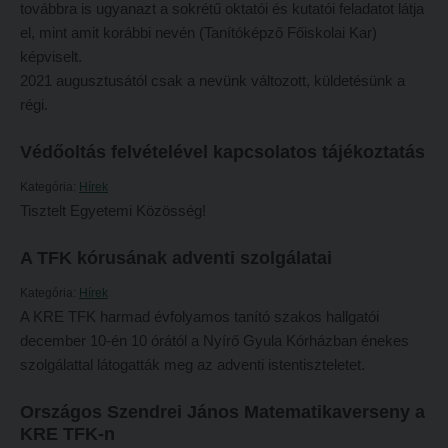
továbbra is ugyanazt a sokrétű oktatói és kutatói feladatot látja
Online adatbázisok
Kollégiumok
el, mint amit korábbi nevén (Tanítóképző Főiskolai Kar)
képviselt.
MTMT
Nagykőrösi Kollégium
2021 augusztusától csak a nevünk változott, küldetésünk a
MTMT GYIK
Óbudai Diákhotel
régi.
Open Access
Kecskeméti Kollégium
Védőoltás felvételével kapcsolatos tájékoztatás
Repozitórium
Diákélet
Kategória:
Hírek
Kollégiumok
Sport a Károlin
Tisztelt Egyetemi Közösség!
Nagykőrösi Kollégium
Károli Klub
A TFK kórusának adventi szolgálatai
Óbudai Diákhotel
Károli Egyetemi Lelkészség
Kategória:
Hírek
Kecskeméti Kollégium
ECL nyelvvizsga
A KRE TFK harmad évfolyamos tanító szakos hallgatói
december 10-én 10 órától a Nyírő Gyula Kórházban énekes
Diákélet
Díszoklevél igénylés
szolgálattal látogatták meg az adventi istentiszteletet.
Sport a Károlin
HÖK
Országos Szendrei János Matematikaverseny a
Károli Klub
KRE TFK-n
Károli Egyetemi Lelkészség