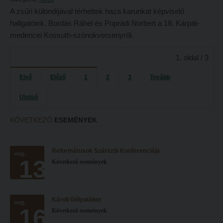
A zsűri különdíjával térhettek haza karunkat képviselő
hallgatóink, Bordás Ráhel és Poprádi Norbert a 18. Kárpát-
medencei Kossuth-szónokversenyről.
1. oldal / 3
Első
Előző
1
2
3
Tovább
Utolsó
KÖVETKEZŐ
ESEMÉNYEK
Reformátusok Szárszói Konferenciája
aug.
13
Következő események
Károli Gólyatábor
aug.
16
Következő események