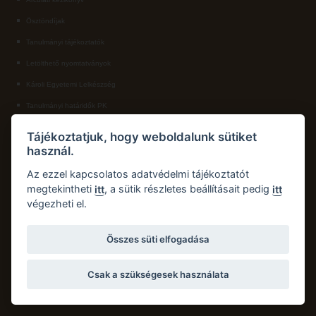
Ösztöndíjak
ECL nyelvvizsga
Tanulmányi tájékoztatók
Díszoklevél igénylés
Letölthető nyomtatványok
HÖK
Károli Egyetemi Lelkészség
Tanulmányi határidők PK
KAPCSOLAT
Tájékoztatjuk, hogy weboldalunk sütiket
használ.
Károli Gáspár Református Egyetem, Pedagógiai Kar
Cím:
2750 Nagykőrös, Hősök tere 5.
Az ezzel kapcsolatos adatvédelmi tájékoztatót
Email:
pk.dth@kre.hu
megtekintheti
, a sütik részletes beállításait pedig
itt
itt
végezheti el.
Telefon:
+36 30 174 1934
Összes süti elfogadása
Csak a szükségesek használata
Copyright © 2026 Károli Gáspár Református Egyetem. Minden jog fenntartva.