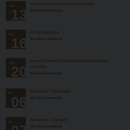
Reformátusok Szárszói Konferenciája
Hitélet
aug.
Minőségbiztosítás
13
Következő események
Intézetek
Oktatóink
Hittanoktató- és Kántorképző Intézet
Szabályzatok
Károli Gólyatábor
aug.
Pedagógusképző Intézet
Rektori utasítások
16
Következő események
Gyakorlati és Továbbképzési Intézet
Határozatok
Minőségbiztosítás
Nemzetközi mobilitás
Innovatív Oktatói Díj pályázatok benyújtásának
aug.
20
Oktatóink
Történeti áttekintés
határideje
Következő események
Szabályzatok
Hasznos linkek
Rektori utasítások
Református Pedagógiai Intézet
Tanévnyitó – Nagykőrös
sze.
06
Határozatok
Következő események
OKTATÁS
Nemzetközi mobilitás
Képzéseink
Történeti áttekintés
Képzési helyszínek
Tanévnyitó – Budapest
sze.
Következő események
Hasznos linkek
Nagykőrösi képzési hely