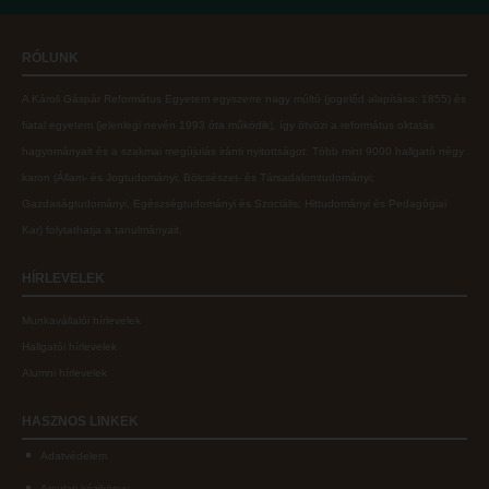
Online adatbázisok
Kollégiumok
RÓLUNK
MTMT
Nagykőrösi Kollégium
A Károli Gáspár Református Egyetem egyszerre nagy múltú (jogelőd alapítása: 1855) és
MTMT GYIK
Óbudai Diákhotel
fiatal egyetem (jelenlegi nevén 1993 óta működik), így ötvözi a református oktatás
Open Access
Kecskeméti Kollégium
hagyományait és a szakmai megújulás iránti nyitottságot.
Több mint
9000 hallgató négy
karon (
Állam- és Jogtudományi; Bölcsészet- és Társadalomtudományi;
Repozitórium
Diákélet
Gazdaságtudományi, Egészségtudományi és Szociális; Hittudományi és Pedagógiai
Kollégiumok
Sport a Károlin
Kar
) folytathatja a tanulmányait.
Nagykőrösi Kollégium
Károli Klub
HÍRLEVELEK
Óbudai Diákhotel
Károli Egyetemi Lelkészség
Munkavállalói hírlevelek
Kecskeméti Kollégium
ECL nyelvvizsga
Hallgatói hírlevelek
Diákélet
Díszoklevél igénylés
Alumni hírlevelek
Sport a Károlin
HÖK
HASZNOS
LINKEK
Károli Klub
Adatvédelem
Károli Egyetemi Lelkészség
Arculati kézikönyv